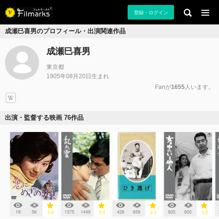
登録・ログイン
成瀬巳喜男のプロフィール・出演関連作品
成瀬巳喜男
東京都
1905年08月20日生まれ
Fanが
1655
人います。
出演・監督する映画 76作品
19
56
1375
1449
428
659
605
600
3.6
3.9
3.9
3.8