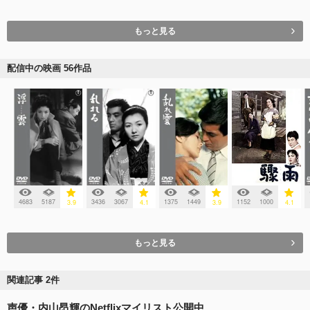
もっと見る
配信中の映画 56作品
4683
5187
3436
3067
1375
1449
1152
1000
3.9
4.1
3.9
4.1
もっと見る
関連記事 2件
声優・内山昂輝のNetflixマイリスト公開中