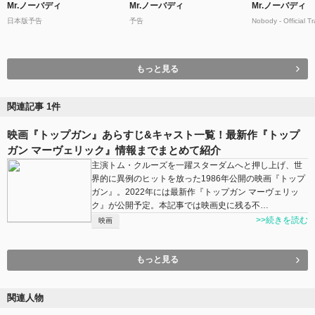
Mr.ノーバディ
Mr.ノーバディ
Mr.ノーバディ
日本版予告
予告
Nobody - Official Tr
もっと見る
関連記事 1件
映画『トップガン』あらすじ&キャスト一覧！最新作『トップ
ガン マーヴェリック』情報までまとめて紹介
主演トム・クルーズを一躍スターダムへと押し上げ、世
界的に異例のヒットを放った1986年公開の映画『トップ
ガン』。2022年には最新作『トップガン マーヴェリッ
ク』が公開予定。本記事では映画史に残る不…
>>続きを読む
映画
もっと見る
関連人物