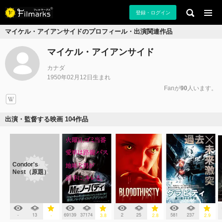
登録・ログイン
マイケル・アイアンサイドのプロフィール・出演関連作品
マイケル・アイアンサイド
カナダ
1950年02月12日生まれ
Fanが
90
人います。
出演・監督する映画 104作品
Condor's
Nest（原題）
-
13
69139
37174
2
25
581
237
-
3.8
2.8
2.9