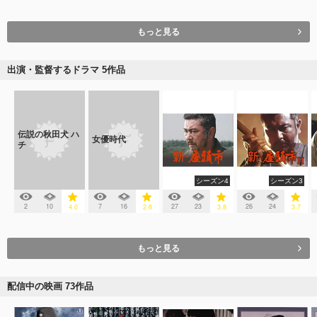
もっと見る
出演・監督するドラマ 5作品
伝説の秋田犬 ハ
女優時代
チ
シーズン4
シーズン3
2
10
7
16
27
23
26
24
4.0
2.6
3.8
3.7
もっと見る
配信中の映画 73作品