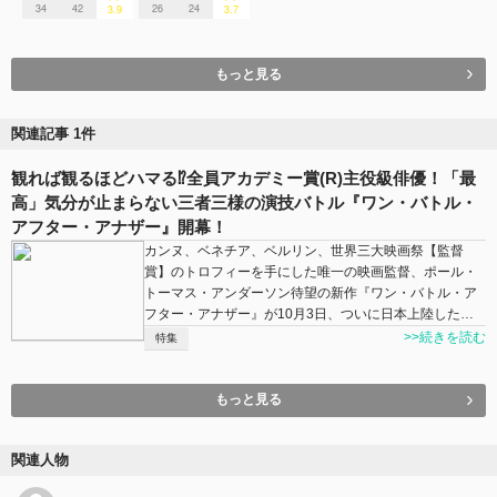
34
42
26
24
3.9
3.7
もっと見る
関連記事 1件
観れば観るほどハマる⁉全員アカデミー賞(R)主役級俳優！「最
高」気分が止まらない三者三様の演技バトル『ワン・バトル・
アフター・アナザー』開幕！
カンヌ、ベネチア、ベルリン、世界三大映画祭【監督
賞】のトロフィーを手にした唯一の映画監督、ポール・
トーマス・アンダーソン待望の新作『ワン・バトル・ア
フター・アナザー』が10月3日、ついに日本上陸した…
>>続きを読む
特集
もっと見る
関連人物