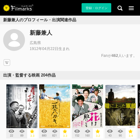
登録・ログイン
新藤兼人のプロフィール・出演関連作品
新藤兼人
広島県
1912年04月22日生まれ
Fanが
462
人います。
出演・監督する映画 204作品
22
89
880
821
152
160
43
90
3.3
3.3
3.2
3.4