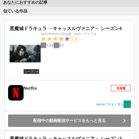
あなたにおすすめの記事
似ている作品
悪魔城ドラキュラ －キャッスルヴァニア－ シーズン4
2021年05月13日公開
、
24分
、
アメリカ
3.8
134
61
シーズン4
Netflix
見放題
Netflixで今すぐ見る
配信中の動画配信サービスをもっと見る
悪魔城ドラキュラ －キャッスルヴァニア－ シーズン2