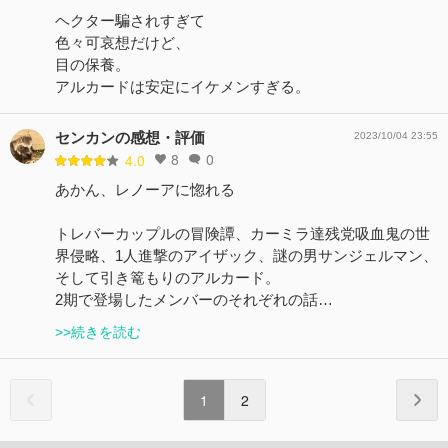
ヘクター騙されすぎて
色々可哀想だけど、
目の保養。
アルカードは安定にイケメンすぎる。
センカンの感想・評価
2023/10/04 23:55
8
0
4.0
あかん、レノーアに惚れる
トレバーカップルの冒険譚、カーミラ達残党吸血鬼の世
界侵略、1人進撃のアイザック、謎の男サンジェルマン、
そして引き篭もりのアルカード。
2期で登場したメンバーのそれぞれの話…
>>続きを読む
1
2