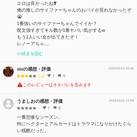
エロは良かったね❣️
俺の推しのサイファーちゃんのおパイが見れなかったぞ
😭
1番強いのサイファーちゃんでイイか？
呪文強すぎてキル数が1番ヤバい気がするw
もう1人いい女が出てきたぞ！
レノーアちゃ…
>>続きを読む
sioの感想・評価
2025/03/24 20:49
1
0
3.0
このレビューはネタバレを含みます
うましおの感想・評価
2024/11/11 15:55
1
0
-
一番悲惨なシーズン。
特にヘクターとアルカードはトラウマになりかけたぐら
い残酷だった。