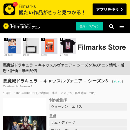
登録・ログイン
アニメ
1
2
3
4
¥1,650
¥990
¥990
¥7,700
悪魔城ドラキュラ －キャッスルヴァニア－ シーズン3のアニメ情報・感
想・評価・動画配信
悪魔城ドラキュラ －キャッスルヴァニア－ シーズン3
（
2020
）
Castlevania Season 3
公開日：2020年03月05日
製作国・地域：
アメリカ
再生時間：28分
制作総指揮
ウォーレン・エリス
監督
サム・ディーツ