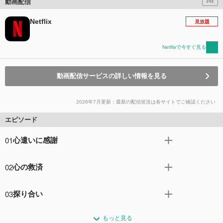
動画配信
PR
Netflix
見放題
Netflixで今すぐ見る
動画配信サービスの詳しい情報を見る
2026年7月更新：最新の配信状況は各サイトでご確認ください
エピソード
01
心遣いに感謝
孤独な生活に慣れず苦悩するアルカード。ベルモンドとサ
02
心の救済
イファは不気味で奇妙な町を訪れる。手柄を携えて、カー
ミラが城に戻ってくる。
ヘクターを見つけ出したいアイザックが、意外なところか
コメント0件
拍手0回
03
探り合い
ら情報を得る。カーミラが領土拡大を企んでいる頃、アル
カードに教えを乞う者が現れる。
リンデンフェルドを出たいベルモンドとサイファが問題に
コメント0件
拍手0回
もっと見る