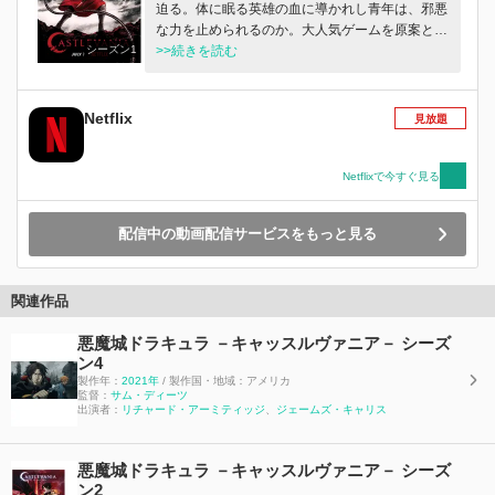
迫る。体に眠る英雄の血に導かれし青年は、邪悪
な力を止められるのか。大人気ゲームを原案とし
シーズン1
たアニメシリーズ。
>>続きを読む
Netflix
見放題
Netflixで今すぐ見る
配信中の動画配信サービスをもっと見る
関連作品
悪魔城ドラキュラ －キャッスルヴァニア－ シーズ
ン4
製作年：
2021年
/ 製作国・地域：アメリカ
監督：
サム・ディーツ
出演者：
リチャード・アーミティッジ
、
ジェームズ・キャリス
悪魔城ドラキュラ －キャッスルヴァニア－ シーズ
ン2