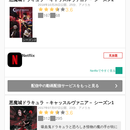
2018年10月26日公開
、
25分
、
アメリカ
3.6
167
68
シーズン2
Netflix
見放題
Netflixで今すぐ見る
配信中の動画配信サービスをもっと見る
悪魔城ドラキュラ －キャッスルヴァニア－ シーズン1
2017年07月07日公開
、
23分
、
アメリカ
3.6
312
295
吸血鬼ドラキュラと恐ろしき怪物の魔の手が街に