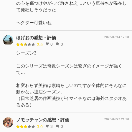
の心を傷つけやがって許さねえ…という気持ちが混在し
て発狂しそうだった
ヘクター可愛いね
ほげおの感想・評価
2025/07/14 17:28
0
0
2.5
シーズン3
このシリーズは奇数シーズンは繋ぎのイメージが強く
て…
相変わらず美術は素晴らしいのですが全体的にそんなに
動かない退屈シーズン。
（日常芝居の作画演技がイマイチなのは海外スタジオあ
るある）
ノモッチャンの感想・評価
2025/04/27 21:20
3
0
3.0