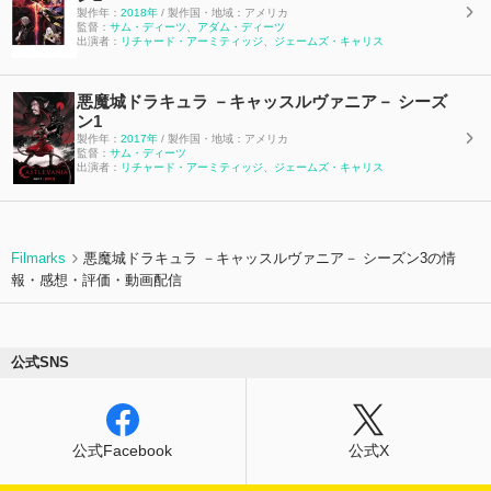
製作年：
2018年
/ 製作国・地域：アメリカ
監督：
サム・ディーツ
、
アダム・ディーツ
出演者：
リチャード・アーミティッジ
、
ジェームズ・キャリス
悪魔城ドラキュラ －キャッスルヴァニア－ シーズ
ン1
製作年：
2017年
/ 製作国・地域：アメリカ
監督：
サム・ディーツ
出演者：
リチャード・アーミティッジ
、
ジェームズ・キャリス
Filmarks
悪魔城ドラキュラ －キャッスルヴァニア－ シーズン3の情
報・感想・評価・動画配信
公式SNS
公式Facebook
公式X