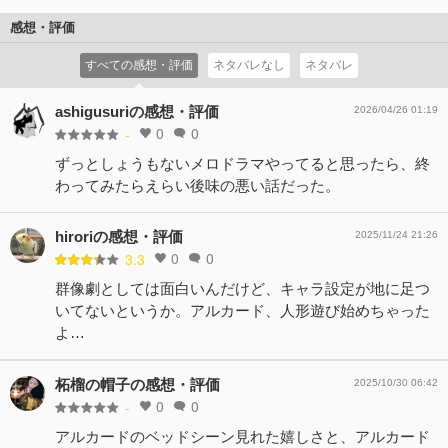
ぶつかる。人間について船長と議論するアイザック。ヘク
ターはレノーアの思惑を探ろうとするが…。
感想・評価
コメント0件
拍手0回
すべての感想・評価
ネタバレなし
ネタバレ
ashigusuriの感想・評価
2026/04/26 01:19
0
0
-
ずっとしょうもないメロドラマやってると思ったら、終
わってみたらえらい後味の悪い話だった。
hiroriの感想・評価
2025/11/24 21:26
0
0
3.3
群像劇としては面白いんだけど、キャラ設定が地に足つ
いてないというか。アルカード、人形遊び始めちゃった
よ…
柘榴の帽子の感想・評価
2025/10/30 06:42
0
0
-
アルカードのベッドシーン見れた嬉しさと、アルカード