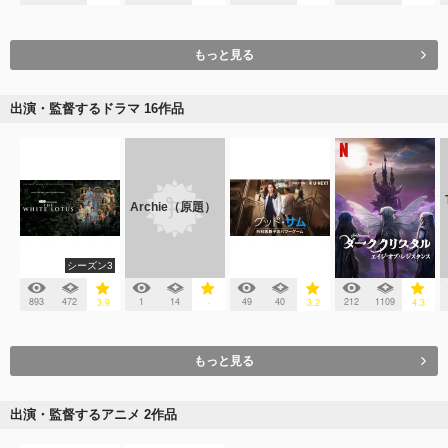
もっと見る
出演・監督するドラマ 16作品
Archie（原題）
シーズン3
893
472
1
14
49
40
212
1109
3.9
-
3.2
4.3
もっと見る
出演・監督するアニメ 2作品