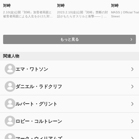
対峙
対峙
対峙
2.10(金)公開『対峙』加害者両親と
2023.2.10(金)公開『対峙』禁断の対
MASS | Official Trai
被害者両親による人生をかけた対話
話がもたらすスリルと衝撃――｜特
Street
｜本予告
報
もっと見る
関連人物
エマ・ワトソン
ダニエル・ラドクリフ
ルパート・グリント
ロビー・コルトレーン
マーク・ウィリアムズ