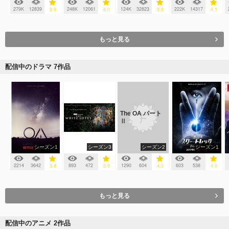
279K
12839
248K
12061
124K
32823
222K
14317
3.9
4.0
3.9
4.1
もっと見る
配信中のドラマ 7作品
The OA パート
Ⅱ
シーズン1
シーズン3
シーズン2
シーズン1
2214
3642
893
472
1290
604
603
538
3.8
3.9
4.0
4.0
もっと見る
配信中のアニメ 2作品