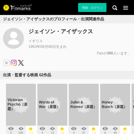
登録・ログイン
ジェイソン・アイザックスのプロフィール・出演関連作品
ジェイソン・アイザックス
イギリス
1963年06月06日生まれ
Fanが
300
人います。
出演・監督する映画 62作品
Victorian
Words of
Juliet &
Honey
Psycho（原
War（原題）
Romeo（原題）
Bunch（原題）
題）
3
246
4
13
4
47
6
49
2.5
2.6
1.6
3.7