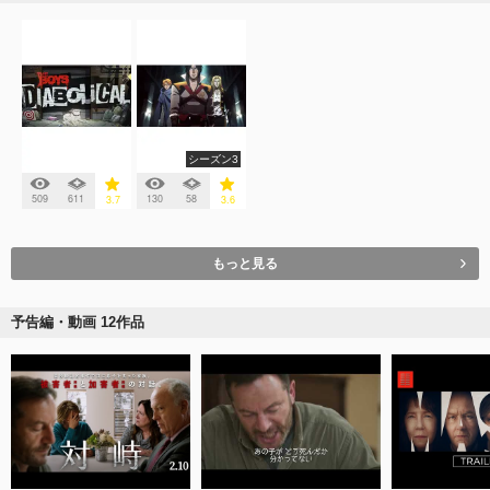
シーズン3
509
611
130
58
3.7
3.6
もっと見る
予告編・動画 12作品