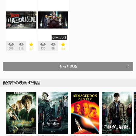
シーズン3
509
611
130
58
3.7
3.6
もっと見る
配信中の映画 47作品