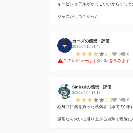
キービジュアルがかっこいいからずっと
ジャズがしつこかった
カーズの感想・評価
2026/04/10 21:45
4.1
0
0
このレビューはネタバレを含みます
Sinbadの感想・評価
2026/04/04 17:17
3.3
0
0
心身共に傷を負った戦傷者目線での1年
通常なら大いに盛り上がる単騎で艦隊に