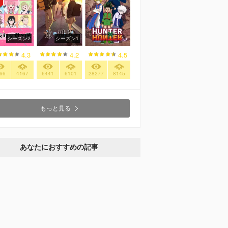
シーズン2
シーズン1
4.3
4.2
4.5
66
4167
6441
6101
28277
8145
もっと見る
あなたにおすすめの記事