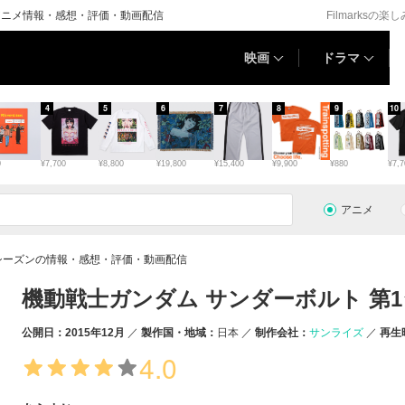
アニメ情報・感想・評価・動画配信
Filmarksの楽
映画
ドラマ
4
5
6
7
8
9
10
0
¥7,700
¥8,800
¥19,800
¥15,400
¥9,900
¥880
¥7,7
アニメ
1シーズンの情報・感想・評価・動画配信
機動戦士ガンダム サンダーボルト 第
公開日：2015年12月
製作国・地域：
日本
制作会社：
サンライズ
再生
4.0