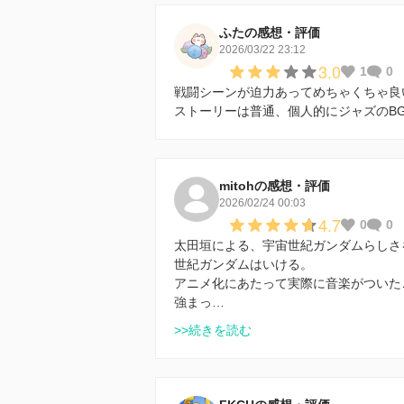
ふたの感想・評価
2026/03/22 23:12
3.0
1
0
戦闘シーンが迫力あってめちゃくちゃ良
ストーリーは普通、個人的にジャズのB
mitohの感想・評価
2026/02/24 00:03
4.7
0
0
太田垣による、宇宙世紀ガンダムらしさ
世紀ガンダムはいける。
アニメ化にあたって実際に音楽がついた
強まっ…
>>続きを読む