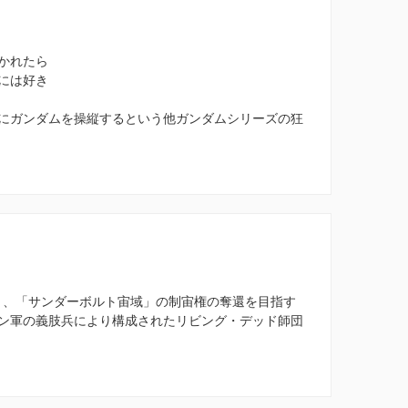
かれたら
には好き
にガンダムを操縦するという他ガンダムシリーズの狂
2月、「サンダーボルト宙域」の制宙権の奪還を目指す
ン軍の義肢兵により構成されたリビング・デッド師団