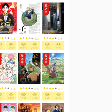
4.3
4.3
3.8
04
12528
35841
23767
1182
4109
4.4
3.5
4.2
34
2816
1465
2765
956
5313