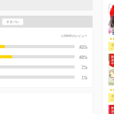
ネタバレ
1,098件のレビュー
43%
97
49%
7%
1%
58