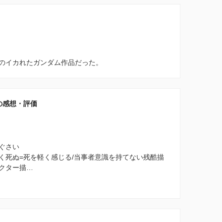
のイカれたガンダム作品だった。
の感想・評価
ぐさい
く死ぬ=死を軽く感じる/当事者意識を持てない残酷描
クター描…