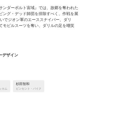
サンダーボルト宙域』では、故郷を奪われた
ビング・デッド師団を排除すべく、作戦を展
戦いでジオン軍のエーススナイパー、ダリ
てモビルスーツを奪い、ダリルの足を嘲笑
ーデザイン
杉田智和
ッカム
ビンセント・パイク