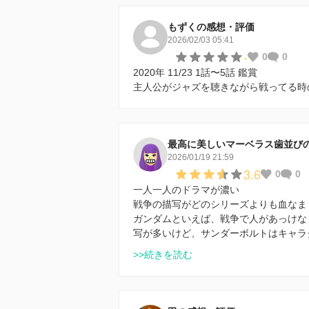
もずくの感想・評価
2026/02/03 05:41
-
0
0
2020年 11/23 1話〜5話 鑑賞
主人公がジャズを聴きながら戦ってる時
最高に美しいマーベラス歯並び
2026/01/19 21:59
3.6
0
0
一人一人のドラマが濃い
戦争の描写がどのシリーズよりも血なま
ガンダムといえば、戦争で人があっけな
写が多いけど、サンダーボルトはキャラ
>>続きを読む