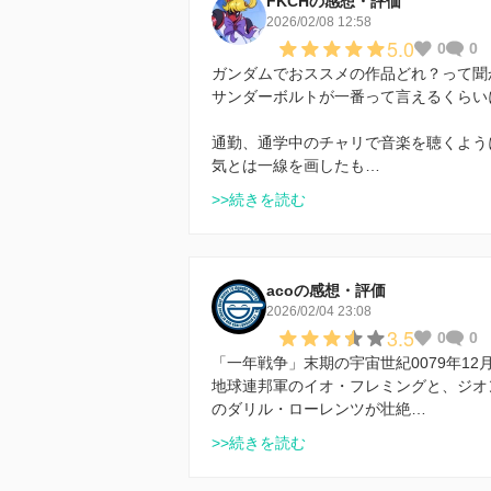
FKCHの感想・評価
2026/02/08 12:58
5.0
0
0
ガンダムでおススメの作品どれ？って聞
サンダーボルトが一番って言えるくらい
通勤、通学中のチャリで音楽を聴くよう
気とは一線を画したも…
>>続きを読む
acoの感想・評価
2026/02/04 23:08
3.5
0
0
「一年戦争」末期の宇宙世紀0079年1
地球連邦軍のイオ・フレミングと、ジオ
のダリル・ローレンツが壮絶…
>>続きを読む