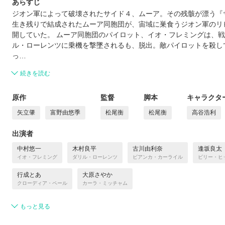
あらすじ
ジオン軍によって破壊されたサイド４、ムーア。その残骸が漂う『
生き残りで結成されたムーア同胞団が、宙域に巣食うジオン軍のリ
開していた。 ムーア同胞団のパイロット、イオ・フレミングは、
ル・ローレンツに乗機を撃墜されるも、脱出。敵パイロットを殺し
っ…
続きを読む
原作
監督
脚本
キャラクタ
矢立肇
富野由悠季
松尾衡
松尾衡
高谷浩利
出演者
中村悠一
木村良平
古川由利奈
逢坂良太
イオ・フレミング
ダリル・ローレンツ
ビアンカ・カーライル
ビリー・ヒ
行成とあ
大原さやか
クローディア・ペール
カーラ・ミッチャム
もっと見る