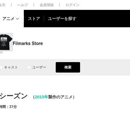
しみ方
ヘルプ
会員登録
ログイン
アニメ
ストア
ユーザーを探す
00
キャスト
ユーザー
検索
1シーズン
（
2015年
製作のアニメ）
時間：37分