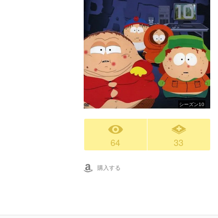
シーズン10
64
33
購入する