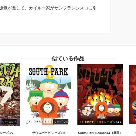
嫌気が差して、カイル一家がサンフランシスコに引
似ている作品
シーズン7
シーズン8
シーズン14
シーズン7
サウスパーク シーズン8
South Park Season14（原題）