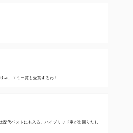
"が最高。そりゃ、エミー賞も受賞するわ！
。これは歴代ベストにも入る。ハイブリッド車が出回りだし