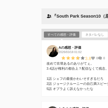
『South Park Seaso
すべての感想・評価
ネタバレなし
Aの感想・評価
2026/03/18 01:02
3.8
0
0
改めて吹替あるのありがてぇ。
3.4話が権利の都合上？配信なくて残念
1話 シェフの最後かわいそすぎるだろ
2話 ジョージクルーニーの自己満スピー
5話 オプラよく訴えなかったな