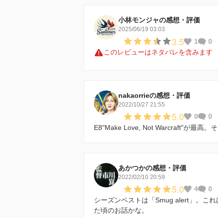
小林モンジャの感想・評価
2025/06/19 03:03
3.5
1
0
このレビューはネタバレを含みます
nakaorrieの感想・評価
2022/10/27 21:55
5.0
0
0
E8"Make Love, Not Warcraft
あかつかの感想・評価
2022/02/10 20:59
5.0
4
0
シーズンベストは「Smug alert」
た頃のお話かな。