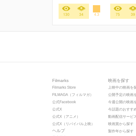
130
34
4.3
75
39
Filmarks
映画を探す
Filmarks Store
上映中の映画を
FILMAGA（フィルマガ）
公開予定の映画
公式Facebook
今週公開の映画
公式X
今話題のおすす
公式X（アニメ）
動画配信サービ
公式X（リバイバル上映）
映画賞から探す
ヘルプ
製作年から探す