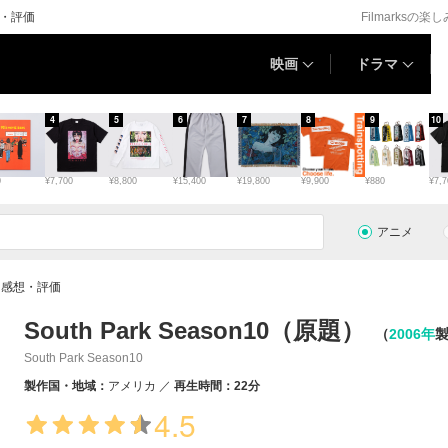
想・評価
Filmarksの楽
映画
ドラマ
4
5
6
7
8
9
10
0
¥7,700
¥8,800
¥15,400
¥19,800
¥9,900
¥880
¥7,7
アニメ
情報・感想・評価
South Park Season10（原題）
（
2006年
South Park Season10
製作国・地域：
アメリカ
再生時間：22分
4.5