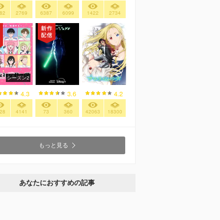
82
2769
6387
6099
1422
2734
シーズン2
4.3
3.6
4.2
28
4141
73
360
42063
18300
もっと見る
あなたにおすすめの記事