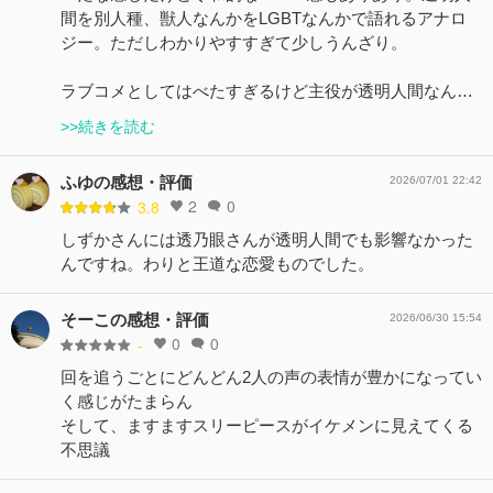
間を別人種、獣人なんかをLGBTなんかで語れるアナロ
ジー。ただしわかりやすすぎて少しうんざり。
ラブコメとしてはべたすぎるけど主役が透明人間なん…
>>続きを読む
ふゆの感想・評価
2026/07/01 22:42
2
0
3.8
しずかさんには透乃眼さんが透明人間でも影響なかった
んですね。わりと王道な恋愛ものでした。
そーこの感想・評価
2026/06/30 15:54
0
0
-
回を追うごとにどんどん2人の声の表情が豊かになってい
く感じがたまらん
そして、ますますスリーピースがイケメンに見えてくる
不思議