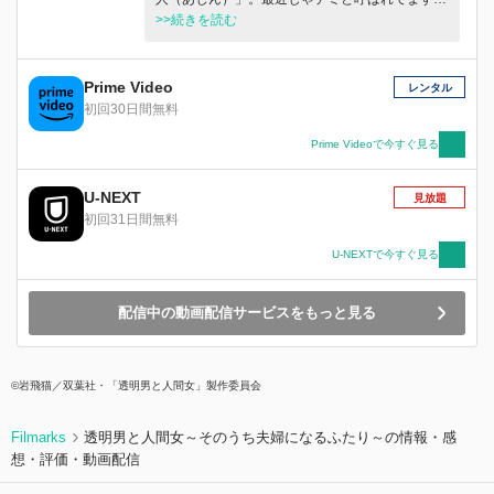
そんな個性的な「亜人（デミ）」ちゃんたちと、
>>続きを読む
彼女たちに興味津々な高校生物教師・高橋鉄男が
繰り広げる、ちょっと刺激的でハートフルな学園
亜人コメディ！
Prime Video
レンタル
初回30日間無料
Prime Videoで今すぐ見る
U-NEXT
見放題
初回31日間無料
U-NEXTで今すぐ見る
配信中の動画配信サービスをもっと見る
©岩飛猫／双葉社・「透明男と人間女」製作委員会
Filmarks
透明男と人間女～そのうち夫婦になるふたり～の情報・感
想・評価・動画配信