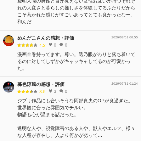
透明人間の男性と目が見えない女性お互いが持つそれぞ
れの大変さと暮らしの難しさを体験してるふたりだから
こそ惹かれた感じがすごいあってとても良かったなー。
和んだ
めんだこさんの感想・評価
2026/08/01 00:55
0
0
4.2
漫画全巻持ってます。尊い。透乃眼がわりと落ち着いて
るのに対してしずかがキャッキャしてるのが可愛かっ
た。
暮色涼風の感想・評価
2026/07/31 01:24
3
0
3.5
ジブリ作品にも合いそうな阿部真央のOPが良過ぎた。
世界観に合った雰囲気でチルい。
物語も心が温まる話だった。
透明な人や、視覚障害のある人や、獣人やエルフ、様々
な人種が存在し、人より何かが劣って…