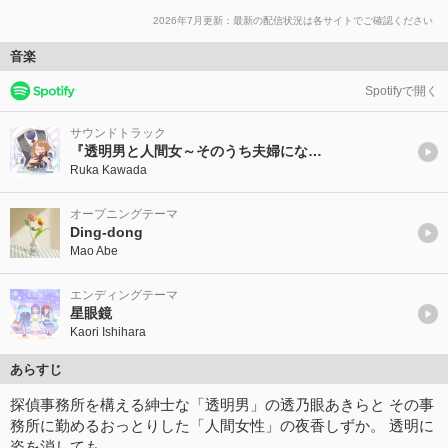
2026年7月更新：最新の配信状況は各サイトでご確認ください
音楽
Spotifyで開く
サウンドトラック
『透明男と人間女～そのうち夫婦になるふたり～』ORIGINAL SOUNDTRACK
Ruka Kawada
オープニングテーマ
Ding-dong
Mao Abe
エンディングテーマ
星眼鏡
Kaori Ishihara
あらすじ
探偵事務所を構える紳士な「透明男」の透乃眼あきらと その事
務所に勤めるおっとりした「人間女性」の夜香しずか。 透明に
姿を消しても…