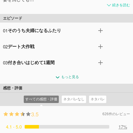
続きを読む
エピソード
01
そのうち夫婦になるふたり
さまざまな種族の人々が支えあいながら共生する社会。目
02
デート大作戦
の見えない人間女性・夜香しずかはある日、透明男の探
偵・透乃眼あきらに食事に誘われ、ひそかに想いを寄せる
透乃眼からデートに誘われて、しずかはダークエルフのカ
ようになっていった。彼の紳士的な一挙手一投足に胸を高
03
付き合いはじめて1週間
ルマとホワイトエルフのライトが夫婦で経営する紅茶専門
鳴らせながらも、探偵事務所の一員として透乃眼を支え続
店へとやってくる。互いのためにオリジナル茶葉のブレン
たび重なるデートを経て、なんとか交際を始めた透乃眼と
けるしずか。姉御肌な獣人女性の写螺子ルナや、ぶっきら
ドにチャレンジしつつもさらに距離を縮めていく透乃眼と
もっと見る
しずか。仕事とプライベートとの切り分けに悩みながら
ぼうな人間男性の鬼木羅だいちらも加わり、透乃眼探偵事
しずか。デートは無事に終わったものの、しばらくして今
も、ふたりはふとしたことで胸が高鳴るような日常を送っ
務所の慌ただしくもほほえましい日常が今日も始まった。
感想・評価
度はカルマとライトが依頼人として透乃眼探偵事務所へと
ていた。そんなある日、娘から噂を聞いて紅茶専門店を訪
コメント23件
拍手40回
やってきた。夫妻は不審な一団によって監視、追跡される
すべての感想・評価
ネタバレなし
ネタバレ
れたしずかの母は事情を知っているカルマの失言により、
というストーカー被害を訴えており、事態は探偵事務所の
ふたりが交際していることを知ってしまう。また、写螺子
メンバーを巻き込んだ大捕り物へと発展するのだが……
3.5
と鬼木羅もふたりの関係性に言及し、ふたりが恋人である
626件のレビュー
コメント12件
拍手36回
ことは公然の事実となっていく。一方で鬼木羅と弁護士・
4.1 - 5.0
斑糸の関係性も明かされて……。
17%
コメント11件
拍手35回