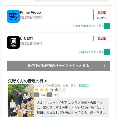
たことがない。 千鳥に通う紬凛太郎はいつも見
かけで怖い人だと判断され、敬遠されることから
いつしか人と距離を取るようになっていた。 あ
Prime Video
見放題
る日、実家のケーキ屋を手伝い中にお客として来
初回30日間無料
レンタル
ていた薫子と出会う。 「凛太郎くんを怖いって
思ったこと、一回もなかったですよ？」 凛太郎
Prime Videoで今すぐ見る
に偏見を持たず接する薫子との時間を戸惑いつつ
も心地よく感じ始める凛太郎だったが、彼女は桔
U-NEXT
見放題
梗の生徒で……。 “近くて遠い”二人が織りなす、
初回31日間無料
鮮やかな青春彩る学園物語。
U-NEXTで今すぐ見る
配信中の動画配信サービスをもっと見る
矢野くんの普通の日々
2025年09月30日公開
、
23分
、
日本
、
亜細亜堂
3.6
1541
1317
人よりちょっと心配性なクラス委員・吉田さん
は、隣の席に座る矢野くんが心配で仕方がない。
毎日ケガまみれで学校にやってくる「超・不運体