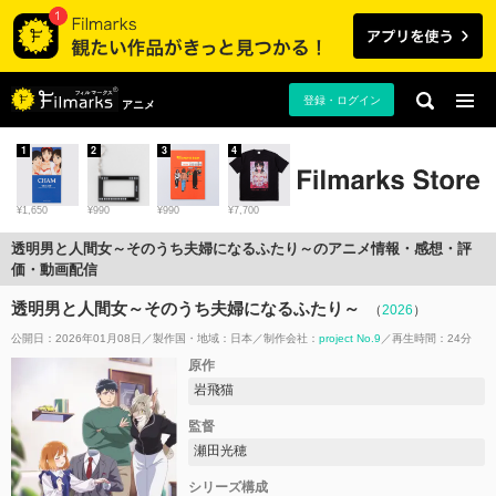
登録・ログイン
アニメ
1
2
3
4
¥1,650
¥990
¥990
¥7,700
透明男と人間女～そのうち夫婦になるふたり～のアニメ情報・感想・評
価・動画配信
透明男と人間女～そのうち夫婦になるふたり～
（
2026
）
公開日：2026年01月08日
製作国・地域：
日本
制作会社：
project No.9
再生時間：24分
原作
岩飛猫
監督
瀬田光穂
シリーズ構成