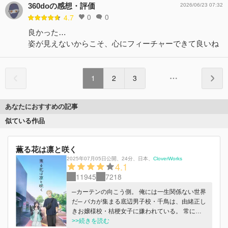
360doの感想・評価
2026/06/23 07:32
0
0
4.7
良かった…
姿が見えないからこそ、心にフィーチャーできて良いね
1
2
3
あなたにおすすめの記事
似ている作品
薫る花は凛と咲く
2025年07月05日公開
、
24分
、
日本
、
CloverWorks
4.1
11945
7218
─カーテンの向こう側。 俺には一生関係ない世界
だ─ バカが集まる底辺男子校・千鳥は、由緒正し
きお嬢様校・桔梗女子に嫌われている。 常にカ
ーテンが閉まり、隣り合う校舎の教室は一度も見
>>続きを読む