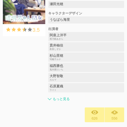
瀬田光穂
キャラクターデザイン
うなばら海里
3.5
出演者
阿座上洋平
透乃眼あきら
貫井柚佳
夜香しずか
杉山里穂
写螺子ルナ
福西勝也
鬼木羅だいち
大野智敬
カルマ
石原夏織
ライト
もっと見る
626
556