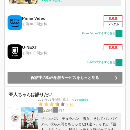
質」の矢野くん。 そんな矢野くんの手当てをし
>>続きを読む
ているうちに、吉田さんの中には特別な想いが芽
生えてきて…。 個性的な友人たちに囲まれなが
ら、少しずつ距離を縮めていく二人。 果たし
Prime Video
見放題
て、吉田さんの恋はどこに辿り着く？ そして、
初回30日間無料
レンタル
矢野くんに『普通の高校生活』は訪れるのか？
心配性女子とケガまみれ男子の、ピュアラブコメ
Prime Videoで今すぐ見る
ディが今、始まります――
U-NEXT
見放題
初回31日間無料
U-NEXTで今すぐ見る
配信中の動画配信サービスをもっと見る
亜人ちゃんは語りたい
2017年01月公開
、
日本
、
A-1 Pictures
3.6
2294
414
サキュバス、デュラハン、雪女、そしてバンパイ
ア--。僕ら人間とちょっとだけ違う、それが「亜
人（あじん）」。最近じゃデミと呼ばれてます。