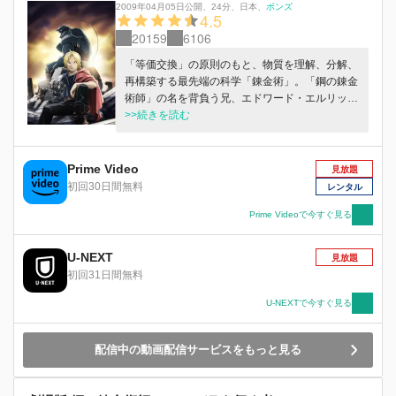
2009年04月05日公開
、
24分
、
日本
、
ボンズ
4.5
20159
6106
「等価交換」の原則のもと、物質を理解、分解、
再構築する最先端の科学「錬金術」。「鋼の錬金
術師」の名を背負う兄、エドワード・エルリック
と巨大な鎧に魂を定着された弟、アルフォンス・
>>続きを読む
エルリックは失ったものを取り戻すため、「賢者
の石」を探す旅に出る。そして兄弟は、大きな陰
謀の渦中へと突き進んでいく…。
Prime Video
見放題
初回30日間無料
レンタル
Prime Videoで今すぐ見る
U-NEXT
見放題
初回31日間無料
U-NEXTで今すぐ見る
配信中の動画配信サービスをもっと見る