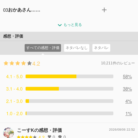
史上最年少で国家錬金術師の資格を得た、天才錬金術師。
『賢者の石』をめぐり、コーネロ教主とリオールの教会・
弟のアルフォンスは、見た目は屈強な鎧姿だが、心優しい
03
おかあさん……
秘密地下室で対決するエルリック兄弟。 だがそこに、教主
14歳の少年である。 東部辺境の町、リオールにやってきた
の危機を聞きつけたレト教の信者たちが乱入してくる。 街
旅の途中立ち寄った街角の古本屋で、錬金術の入門書をみ
二人は、そこで太陽神レトの代理人を名乗る、 コーネロ教
中に逃れた二人だが、信心深いリオールの町人たちに見つ
もっと見る
つけるエドとアル。 昔、それを使って勉強していたときの
主の「奇跡の御業」を目撃するが…。
かり、包囲されてしまう。 「奇跡の御業」によって動き出
頃のことを思い出す。 それはまだ二人が幼い時、故郷リゼ
コメント15件
拍手29回
感想・評価
したレト神像によって、アルは破壊され、エドは捕らえら
ンブール村で暮らしていた頃のことだった。 彼らは、お母
れ、コーネロの前に引きずりだされてしまう。
すべての感想・評価
ネタバレなし
ネタバレ
さんの喜んだ顔がみたい、その一心で、競って錬金術にの
コメント11件
拍手24回
めりこんでいった…。
4.2
コメント7件
拍手24回
10,211件のレビュー
4.1 - 5.0
58%
3.1 - 4.0
38%
2.1 - 3.0
4%
1.0 - 2.0
1%
こーすKの感想・評価
2026/08/06 22:52
0
0
4.2