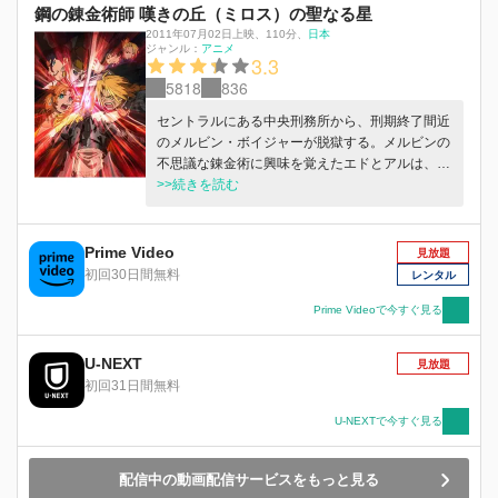
鋼の錬金術師 嘆きの丘（ミロス）の聖なる星
2011年07月02日上映
、
110分
、
日本
ジャンル：
アニメ
3.3
5818
836
セントラルにある中央刑務所から、刑期終了間近
のメルビン・ボイジャーが脱獄する。メルビンの
不思議な錬金術に興味を覚えたエドとアルは、彼
を追い西の大国、クレタとの国境を目指す。そこ
>>続きを読む
はかつてミロスと呼ばれていた、巨大な崖に周り
を囲まれた街だった。
Prime Video
見放題
初回30日間無料
レンタル
Prime Videoで今すぐ見る
U-NEXT
見放題
初回31日間無料
U-NEXTで今すぐ見る
配信中の動画配信サービスをもっと見る