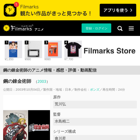
登録・ログイン
アニメ
1
2
3
4
¥1,650
¥990
¥990
¥7,700
鋼の錬金術師のアニメ情報・感想・評価・動画配信
鋼の錬金術師
（
2003
）
公開日：2003年10月04日
製作国・地域：
日本
制作会社：
ボンズ
再生時間：24分
原作
荒川弘
監督
水島精二
シリーズ構成
會川昇