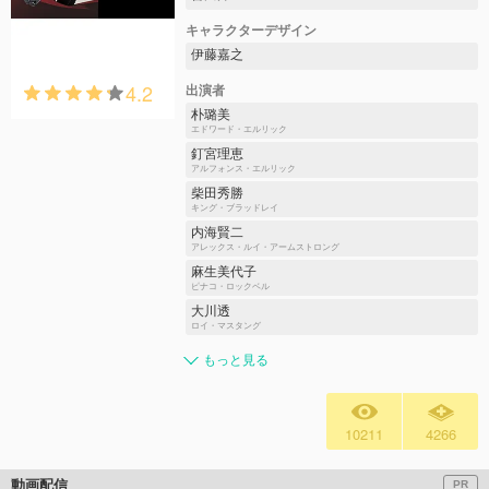
キャラクターデザイン
伊藤嘉之
4.2
出演者
朴璐美
エドワード・エルリック
釘宮理恵
アルフォンス・エルリック
柴田秀勝
キング・ブラッドレイ
内海賢二
アレックス・ルイ・アームストロング
麻生美代子
ピナコ・ロックベル
大川透
ロイ・マスタング
もっと見る
10211
4266
動画配信
PR