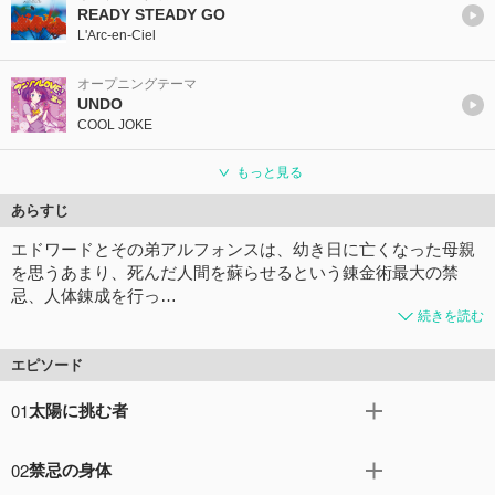
READY STEADY GO
L'Arc-en-Ciel
オープニングテーマ
UNDO
COOL JOKE
もっと見る
あらすじ
エドワードとその弟アルフォンスは、幼き日に亡くなった母親
を思うあまり、死んだ人間を蘇らせるという錬金術最大の禁
忌、人体錬成を行っ…
続きを読む
エピソード
01
太陽に挑む者
強大なる力を秘めるという「賢者の石」を求めて、旅を続
02
禁忌の身体
けるエルリック兄弟。 兄のエドワードは、弱冠15歳ながら