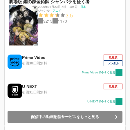
劇場版 鋼の錬金術師 シャンバラを征く者
2005年07月23日上映
、
105分
、
日本
ジャンル：
アニメ
3.5
9213
1170
Prime Video
見放題
初回30日間無料
レンタル
Prime Videoで今すぐ見る
U-NEXT
見放題
初回31日間無料
U-NEXTで今すぐ見る
配信中の動画配信サービスをもっと見る