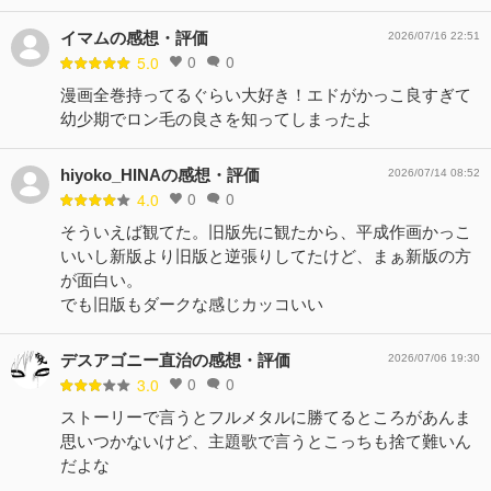
イマムの感想・評価
2026/07/16 22:51
0
0
5.0
漫画全巻持ってるぐらい大好き！エドがかっこ良すぎて
幼少期でロン毛の良さを知ってしまったよ
hiyoko_HINAの感想・評価
2026/07/14 08:52
0
0
4.0
そういえば観てた。旧版先に観たから、平成作画かっこ
いいし新版より旧版と逆張りしてたけど、まぁ新版の方
が面白い。
でも旧版もダークな感じカッコいい
デスアゴニー直治の感想・評価
2026/07/06 19:30
0
0
3.0
ストーリーで言うとフルメタルに勝てるところがあんま
思いつかないけど、主題歌で言うとこっちも捨て難いん
だよな