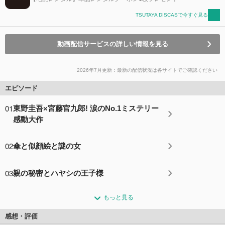
TSUTAYA DISCASで今すぐ見る
動画配信サービスの詳しい情報を見る
2026年7月更新：最新の配信状況は各サイトでご確認ください
エピソード
01
東野圭吾×宮藤官九郎! 涙のNo.1ミステリー
感動大作
02
傘と似顔絵と謎の女
03
親の秘密とハヤシの王子様
もっと見る
感想・評価