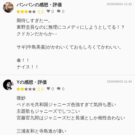
パンパンの感想・評価
2026/08/04 12:32
0
0
3.0
期待しすぎたー。
東野圭吾なのに無理にコメディにしようとしてる！？
クドカンだからか⋯
サギ(中島美嘉)がかわいくておもしろくてかわいい。
傘！！
ナイス！！
Yの感想・評価
2026/08/03 11:34
0
0
2.0
微妙
ペドホモ共和国ジャニーズ色強すぎて気持ち悪い
主題歌もジャニーズでしつこい
宮藤官九郎はジャニーズだと長瀬としか相性合わない
三浦友和と寺島進が凄い