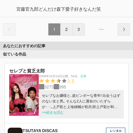
宮藤官九郎どんだけ森下愛子好きなんだ笑
1
2
3
あなたにおすすめの記事
似ている作品
セレブと貧乏太郎
2008年10月14日公開
、
54分
、
日本
3.5
3273
395
セレブなお嬢様と､超ビンボーな青年! 出会うはず
のない女と男｡ そんな2人に運命のいたずら
が･･･｡上戸彩と上地雄輔が初共演!上戸彩が和製
パリス･ヒルトンに!? 上地は超ビンボー!ワーキン
>>続きを読む
グプア青年に! 今をときめく上･上(あげあげ)コン
ビが送るラブコメディ!
TSUTAYA DISCAS
レンタル