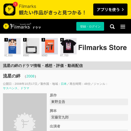
登録・ログイン
ドラマ
1
2
3
4
¥1,650
¥990
¥990
¥7,700
流星の絆のドラマ情報・感想・評価・動画配信
流星の絆
（
2008
）
公開日：2008年10月17日
製作国・地域：
日本
再生時間：48分
ジャンル：
サスペンス
ドラマ
原作
東野圭吾
脚本
宮藤官九郎
出演者