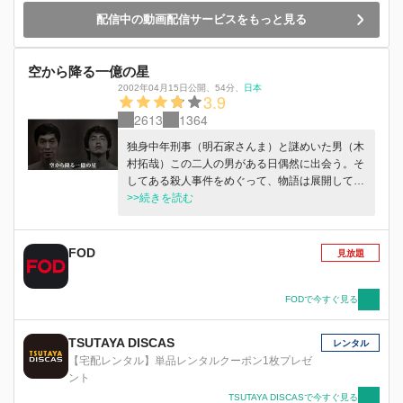
配信中の動画配信サービスをもっと見る
空から降る一億の星
2002年04月15日公開
、
54分
、
日本
3.9
2613
1364
独身中年刑事（明石家さんま）と謎めいた男（木
村拓哉）この二人の男がある日偶然に出会う。そ
してある殺人事件をめぐって、物語は展開してい
くサスペンスドラマ
>>続きを読む
FOD
見放題
FODで今すぐ見る
TSUTAYA DISCAS
レンタル
【宅配レンタル】単品レンタルクーポン1枚プレゼ
ント
TSUTAYA DISCASで今すぐ見る