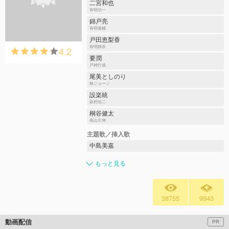
二宮和也
有明功一
錦戸亮
有明泰輔
戸田恵梨香
4.2
有明静奈
要潤
戸神行成
尾美としのり
林ジョージ
設楽統
萩村信二
桐谷健太
高山久伸
主題歌／挿入歌
中島美嘉
もっと見る
38755
9943
動画配信
PR