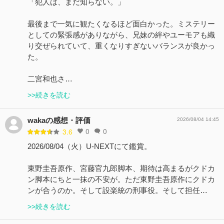
「犯人は、まだ知らない。」
最後まで一気に観たくなるほど面白かった。ミステリー
としての緊張感がありながら、兄妹の絆やユーモアも織
り交ぜられていて、重くなりすぎないバランスが良かっ
た。
二宮和也さ…
>>続きを読む
wakaの感想・評価
2026/08/04 14:45
0
0
3.6
2026/08/04（火）U-NEXTにて鑑賞。
東野圭吾原作、宮藤官九郎脚本、期待は高まるがクドカ
ン脚本にちと一抹の不安が。ただ東野圭吾原作にクドカ
ンが合うのか。そして設楽統の刑事役。そして担任…
>>続きを読む