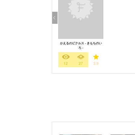
かえるのピクルス - きもちのい
ろ -
12
27
3.9