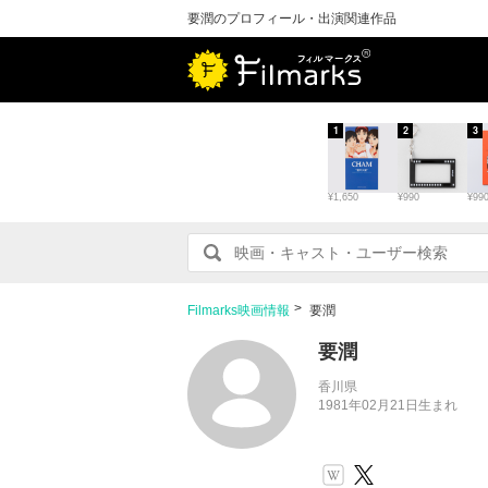
要潤のプロフィール・出演関連作品
1
2
3
¥1,650
¥990
¥99
Filmarks映画情報
要潤
要潤
香川県
1981年02月21日生まれ