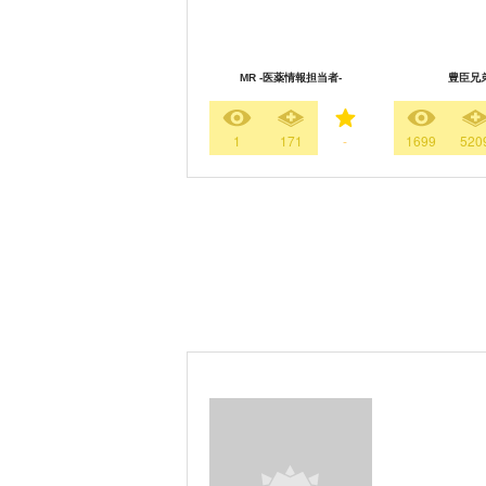
MR -医薬情報担当者-
豊臣兄
1
171
-
1699
520