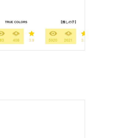
TRUE COLORS
【推しの子】
私の死体を探してください
83
408
3.9
5920
2621
3.8
511
387
2.