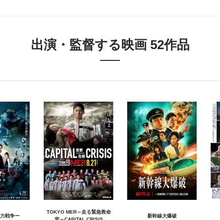
出演・監督する映画 52作品
TOKYO MER～走る緊急救命
力戦争ー
新幹線大爆破
室～CAPITAL CRISIS