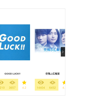
GOOD LUCK!!
空飛ぶ広報室
ラストマン－全盲の捜査官
210
3657
4.2
14404
6452
4.2
11723
3767
3.