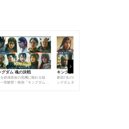
ングダム 魂の決戦
キングダム 魂の決戦
キン
国を絶体絶命の危機に陥れる猛
秦国7名の精鋭、一挙解禁！映画『キ
最新
一挙解禁！映画『キングダム 魂
ングダム 魂の決戦』【特報（秦軍
の決
戦』【特報（合従軍ver.）】｜7
ver.）】｜7月17日(金)公開
7日(金)公開