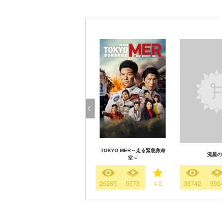
TOKYO MER～走る緊急救命
流星の
室～
26285
5573
4.2
38742
993