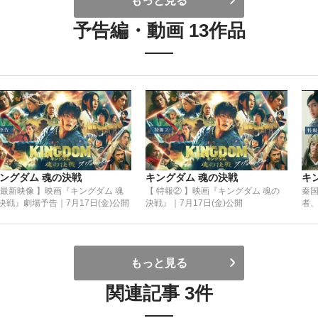
もっと見る
予告編・動画 13作品
ングダム 魂の決戦
キングダム 魂の決戦
キ
 最新映像 】映画『キングダム 魂
【 特報② 】映画『キングダム 魂の
秦
決戦』劇場予告｜7月17日(金)公開
決戦』｜7月17日(金)公開
者、
の決
月1
もっと見る
関連記事 3件