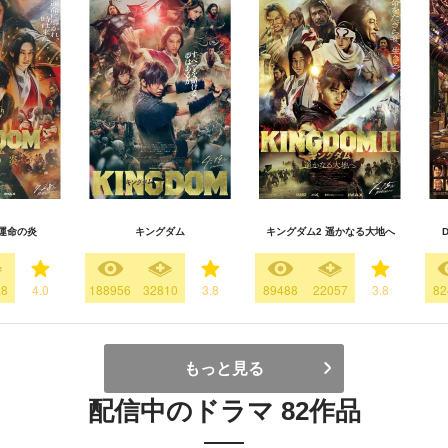
運命の炎
キングダム
キングダム2 遥かなる大地へ
28
4.0
188956
32810
3.8
89488
22057
3.8
82
もっと見る
配信中のドラマ 82作品