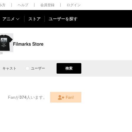
しみ方
ヘルプ
会員登録
ログイン
アニメ
ストア
ユーザーを探す
00
キャスト
ユーザー
検索
Fanが
374
人います。