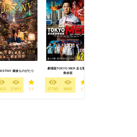
劇場版TOKYO MER 走る緊急
DESTINY 鎌倉ものがたり
新幹線大爆破
救命室
423
21811
3.6
37785
9680
4.1
65944
14372
3.