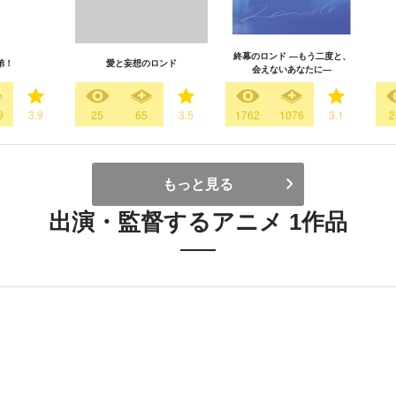
終幕のロンド —もう二度と、
弟！
愛と妄想のロンド
会えないあなたに—
9
3.9
25
65
3.5
1762
1076
3.1
2
もっと見る
出演・監督するアニメ 1作品