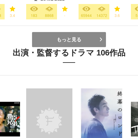
8
3.4
183
8868
-
65944
14372
3.6
5
もっと見る
出演・監督するドラマ 106作品