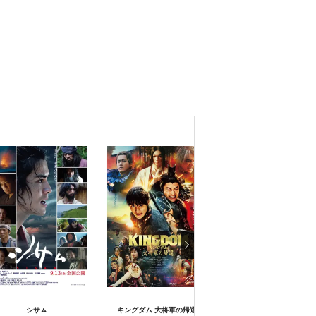
シサㇺ
キングダム 大将軍の帰還
キングダム 運命の炎