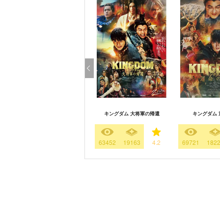
キングダム 大将軍の帰還
キングダム 
63452
19163
4.2
69721
182