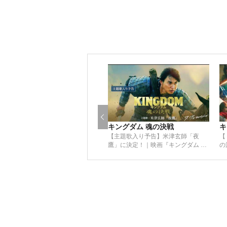
キングダム 魂の決戦
キ
【主題歌入り予告】米津玄師「夜
【
鷹」に決定！｜映画『キングダム 魂
の
の決戦』7月17日(金)公開