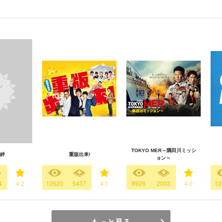
TOKYO MER～隅田川ミッシ
絆
重版出来!
ョン～
4
4.2
12620
5437
4.1
8926
2003
4.0
12