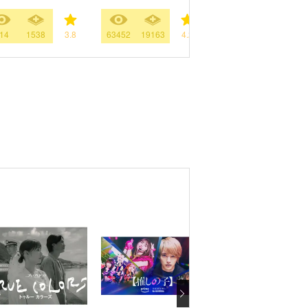
14
1538
3.8
63452
19163
4.2
69721
18228
4.