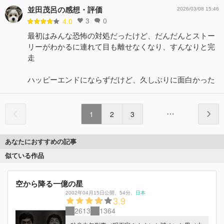
並田茂呂の感想・評価
2026/03/08 15:46
3
0
4.0
最初はみんな恐怖の対処だったけど、だんだんとストー
リーがわかるに連れて目も離せなくなり、すんなりと完
走
ハッピーエンドにならずだけど、久しぶりに面白かった
1
2
3
あなたにおすすめの記事
似ている作品
空から降る一億の星
2002年04月15日公開
、
54分
、
日本
3.9
2613
1364