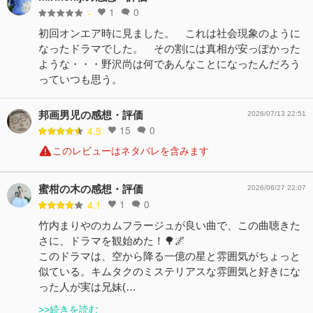
1
0
-
初回オンエア時に見ました。 これは社会現象のように
なったドラマでした。 その割には真相が安っぽかった
ような・・・野沢尚は何であんなことになったんだろう
っていつも思う。
邦画男児の感想・評価
2026/07/13 22:51
15
0
4.5
このレビューはネタバレを含みます
蜜柑の木の感想・評価
2026/06/27 22:07
1
0
4.1
竹内まりやのカムフラージュが良い曲で、この曲聴きた
さに、ドラマを観始めた！🌳🌌
このドラマは、空から降る一億の星と雰囲気がちょっと
似ている。キムタクのミステリアスな雰囲気と好きにな
った人が実は兄妹(…
>>続きを読む