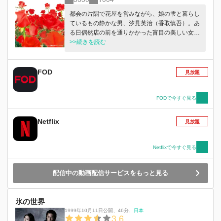
都会の片隅で花屋を営みながら、娘の雫と暮らし
ているもの静かな男、汐見英治（香取慎吾）。あ
る日偶然店の前を通りかかった盲目の美しい女
性、白戸美桜（竹内結子）と出会うことによって
>>続きを読む
英治の運命が激しく揺さぶられていく。 英治が
営むフラワーショップ雫の店先である日、1人の
女性、白戸美桜が雨宿りをしている。英治はごく
FOD
見放題
自然に美桜をぬれないようにと花屋の中へと誘う
が目の見えない美桜は警戒心を強める。そんな時
に英治のもとに雫が通う学校から連絡が入り、雫
FODで今すぐ見る
が何か問題を起こしたに違いないと急いで英治は
小学校に向う。実は、ある時から雫は頭巾をかぶ
Netflix
見放題
って過ごすようになっていたのだった・・・。
雫の小学校のクラスを担任しているのは小野優貴
先生（釈由美子）。美桜と出会った夜に花を届け
Netflixで今すぐ見る
た際にホスト仲間に殴られていたのを救ったのが
縁で花屋に居候することになった工藤直哉（松田
配信中の動画配信サービスをもっと見る
翔太）。 花屋を借りる際に保証人になってくれ
た喫茶店のマスター四条健吾（寺島進）。英治が
花屋を開く際に彼に花の事をいろいろ教えてくれ
氷の世界
たのは菱田桂子（池内淳子）。英治にある感情を
抱いて英治の周囲に見え隠れする男、安西輝夫
1999年10月11日公開
、
46分
、
日本
3.6
（三浦友和）。といった人々と英治、雫を中心に