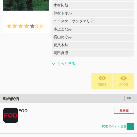
木村拓哉
仲村トオル
ユースケ・サンタマリア
3.9
本上まなみ
横山めぐみ
夏八木勲
岡田眞澄
もっと見る
2853
2069
動画配信
PR
FOD
見放題
FODで今すぐ見る