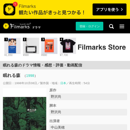
登録・ログイン
ドラマ
1
2
3
4
¥1,650
¥990
¥990
¥7,700
眠れる森のドラマ情報・感想・評価・動画配信
眠れる森
（
1998
）
公開日：1998年10月08日
製作国・地域：
日本
再生時間：54分
原作
野沢尚
脚本
野沢尚
出演者
中山美穂