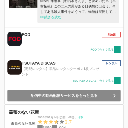
独身中年刑事（明石家さんま）と謎めいた男（木
村拓哉）この二人の男がある日偶然に出会う。そ
してある殺人事件をめぐって、物語は展開してい
くサスペンスドラマ
>>続きを読む
FOD
見放題
FODで今すぐ見る
TSUTAYA DISCAS
レンタル
【宅配レンタル】単品レンタルクーポン1枚プレゼ
ント
TSUTAYA DISCASで今すぐ見る
配信中の動画配信サービスをもっと見る
薔薇のない花屋
2008年01月14日公開
、
48分
、
日本
3.7
3650
1004