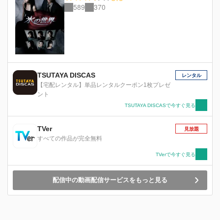
589
370
様々な愛の形が描かれていく。 美桜は歯に衣着
せぬ表現で英治を困らせつつ彼女の言葉も優しく
包み込む英治の言動が2人の気持ちを少しずつ近
づけていく・・・。
TSUTAYA DISCAS
レンタル
【宅配レンタル】単品レンタルクーポン1枚プレゼ
ント
TSUTAYA DISCASで今すぐ見る
TVer
見放題
すべての作品が完全無料
TVerで今すぐ見る
配信中の動画配信サービスをもっと見る