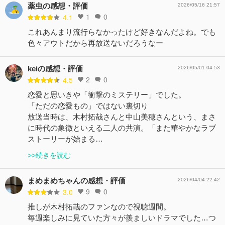
薬虫の感想・評価
2026/05/16 21:57
1
0
4.1
これあんまり流行らなかったけど好きなんだよね。でも
色々アウトだから再放送ないだろうなー
keiの感想・評価
2026/05/01 04:53
2
0
4.5
恋愛と思いきや「衝撃のミステリー」でした。
「ただの恋愛もの」ではない裏切り
​放送当時は、木村拓哉さんと中山美穂さんという、まさ
に時代の象徴といえる二人の共演。「また華やかなラブ
ストーリーが始まる…
>>続きを読む
まめまめちゃんの感想・評価
2026/04/04 22:42
9
0
3.0
推しが木村拓哉のファンなので視聴週間。
毎週楽しみに見ていた方々が羨ましいドラマでした…つ