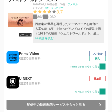
2020年03月16日公開
、
59分
、
アメリカ
ジャンル：
SF
ミステリー
3.7
892
1062
西部劇の世界を再現したテーマパークを舞台に、
人工知能（AI）を持ったアンドロイドの反乱を描
く1973年の映画『ウエストワールド』を、最先
シーズン3
端のクリエーターが蘇らせた壮大なSFミステリ
>>続きを読む
ー
Prime Video
レンタル
初回30日間無料
購入
Prime Videoで今すぐ見る
U-NEXT
見放題
初回31日間無料
U-NEXTで今すぐ見る
配信中の動画配信サービスをもっと見る