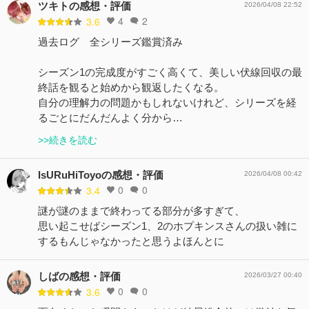
ツキトの感想・評価
2026/04/08 22:52
4
2
3.6
過去ログ 全シリーズ鑑賞済み
シーズン1の完成度がすごく高くて、美しい伏線回収の最
終話を観ると始めから観返したくなる。
自分の理解力の問題かもしれないけれど、シリーズを経
るごとにだんだんよく分から…
>>続きを読む
IsURuHiToyoの感想・評価
2026/04/08 00:42
0
0
3.4
謎が謎のままで終わってる部分が多すぎて、
思い起こせばシーズン1、2のホプキンスさんの扱い雑に
するもんじゃなかったと思うよほんとに
しばの感想・評価
2026/03/27 00:40
0
0
3.6