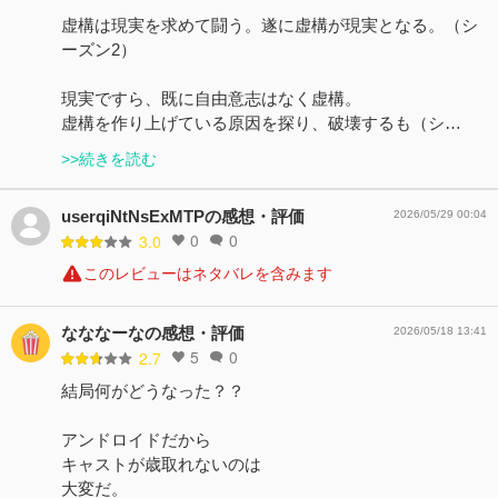
虚構は現実を求めて闘う。遂に虚構が現実となる。（シ
ーズン2）
現実ですら、既に自由意志はなく虚構。
虚構を作り上げている原因を探り、破壊するも（シ…
>>続きを読む
userqiNtNsExMTPの感想・評価
2026/05/29 00:04
0
0
3.0
このレビューはネタバレを含みます
なななーなの感想・評価
2026/05/18 13:41
5
0
2.7
結局何がどうなった？？
アンドロイドだから
キャストが歳取れないのは
大変だ。