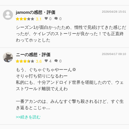
jamomの感想・評価
2026/04/26 15:01
0
0
3.1
シーズン1が面白かったため、惰性で見続けてきた感じだ
ったが、ケイレブのストーリーが良かった！でも正直終
わってホッとした
ニーの感想・評価
2026/04/17 09:10
4
0
3.6
もう、ぐちゃぐちゃやーーん💢
そりゃ打ち切りになるわー
私的にも、十分アンドロイド世界を堪能したので、ウェ
ストワールド離脱でええわ
一番アカンのは、みんなすぐ撃ち殺されるけど、すぐ生
き返るとこじゃ…
>>続きを読む