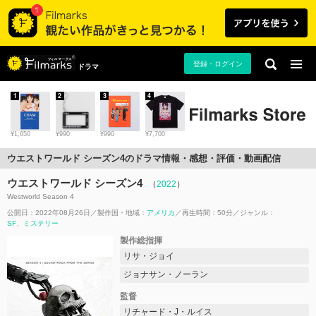
登録・ログイン
ドラマ
1
2
3
4
¥1,650
¥990
¥990
¥7,700
ウエストワールド シーズン4のドラマ情報・感想・評価・動画配信
ウエストワールド シーズン4
（
2022
）
Westworld Season 4
公開日：2022年08月26日
製作国・地域：
アメリカ
再生時間：50分
ジャンル：
SF
ミステリー
製作総指揮
リサ・ジョイ
ジョナサン・ノーラン
監督
リチャード・J・ルイス