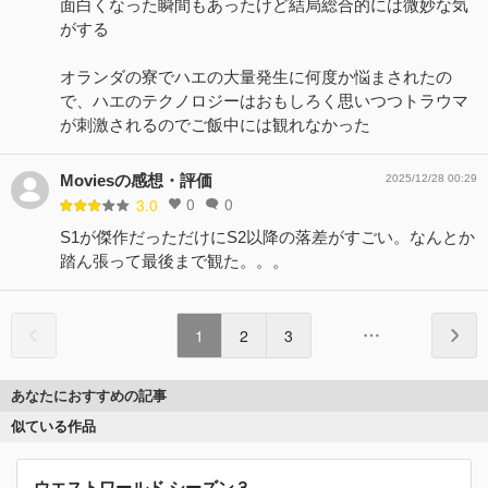
面白くなった瞬間もあったけど結局総合的には微妙な気
がする
オランダの寮でハエの大量発生に何度か悩まされたの
で、ハエのテクノロジーはおもしろく思いつつトラウマ
が刺激されるのでご飯中には観れなかった
Moviesの感想・評価
2025/12/28 00:29
0
0
3.0
S1が傑作だっただけにS2以降の落差がすごい。なんとか
踏ん張って最後まで観た。。。
1
2
3
あなたにおすすめの記事
似ている作品
ウエストワールド シーズン３