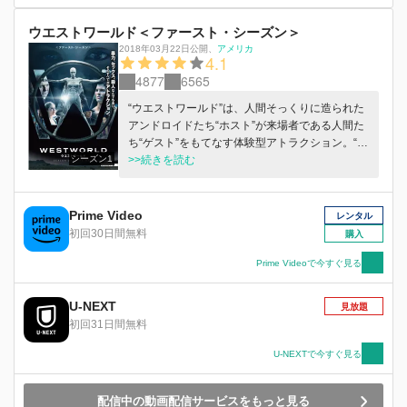
ウエストワールド＜ファースト・シーズン＞
2018年03月22日公開
、
アメリカ
4.1
4877
6565
“ウエストワールド”は、人間そっくりに造られた
アンドロイドたち“ホスト”が来場者である人間た
ち“ゲスト”をもてなす体験型アトラクション。“ホ
シーズン1
スト”には娼婦・悪党・保安官など、各自の役割
>>続きを読む
に沿ったシナリオがプログラミングされてお
り、“ゲスト”を傷つけることは決してできない。
一方の“ゲスト”はパーク内であれば自らの欲望の
Prime Video
レンタル
まま、時には殺人やレイプなど道徳に反する行動
初回30日間無料
購入
をとることも許されていた。精巧なAI技術と厳重
な管理体制のもと、アトラクション内ではこれま
Prime Videoで今すぐ見る
で安全が保たれていたが、やがて何体かの“ホス
ト”たちがプログラム上にない異常な行動を起こ
U-NEXT
見放題
し始める…。
初回31日間無料
U-NEXTで今すぐ見る
配信中の動画配信サービスをもっと見る