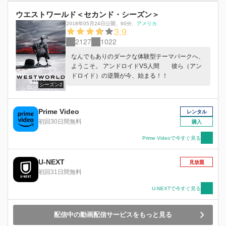
ウエストワールド＜セカンド・シーズン＞
2018年05月24日公開
、
60分
、
アメリカ
3.9
2127
1022
なんでもありのダークな体験型テーマパークへ、
ようこそ。 アンドロイドVS人間 彼ら（アン
ドロイド）の逆襲が今、始まる！！
シーズン2
Prime Video
レンタル
初回30日間無料
購入
Prime Videoで今すぐ見る
U-NEXT
見放題
初回31日間無料
U-NEXTで今すぐ見る
配信中の動画配信サービスをもっと見る