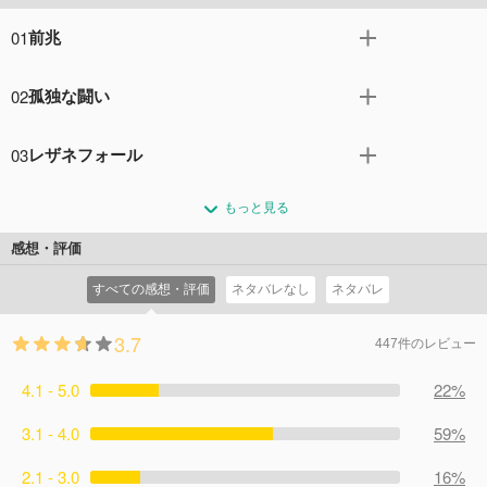
01
前兆
反乱から7年後。黒服の男が盗まれたデータを取り戻すた
02
孤独な闘い
め、ヒューゴの施設を買収しに来る。一方、ドロレスはク
リスティーナという名前でゲームのストーリーライターと
メキシコで穏やかに暮らしていたクレメンタイン。そこへ
なり、ケイレブは妻子と幸せに暮らしていた。
03
レザネフォール
現れたウィリアムがメイヴの居場所を尋ねるが、教えるの
コメント7件
拍手0回
を拒否したクレメンタインは殺されてしまう。そんな中、
バーナードは楽園でアキチタと会い、現実世界が存在する
メイヴとケイレブは上院議員の屋敷に到着し…。
もっと見る
可能性を見せてもらう。数年後に目覚めた彼は、見守って
コメント6件
拍手0回
いたスタッブスと共に世界を救う旅に出る。未来を見てき
感想・評価
たバーナードには予知能力があり…。
すべての感想・評価
ネタバレなし
ネタバレ
コメント4件
拍手0回
3.7
447件のレビュー
4.1 - 5.0
22%
3.1 - 4.0
59%
2.1 - 3.0
16%