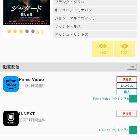
フランク・グリロ
キャメロン・モナハン
ジョン・マルコヴィッチ
サッシャ・ルス
3.0
アッシュ・サントス
762
1061
動画配信
PR
Prime Video
見放題
初回30日間無料
レンタル
購入
Prime Videoで今すぐ見る
U-NEXT
見放題
初回31日間無料
U-NEXTで今すぐ見る