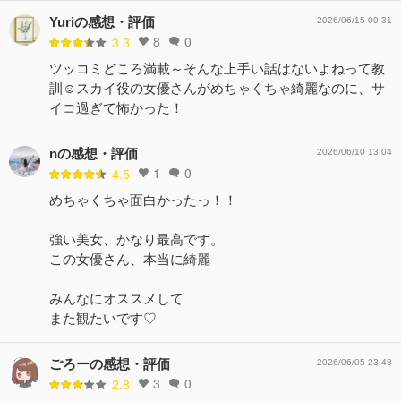
Yuriの感想・評価
2026/06/15 00:31
8
0
3.3
ツッコミどころ満載～そんな上手い話はないよねって教
訓☺︎︎スカイ役の女優さんがめちゃくちゃ綺麗なのに、サ
イコ過ぎて怖かった！
nの感想・評価
2026/06/10 13:04
1
0
4.5
めちゃくちゃ面白かったっ！！
強い美女、かなり最高です。
この女優さん、本当に綺麗
みんなにオススメして
また観たいです♡
ごろーの感想・評価
2026/06/05 23:48
3
0
2.8