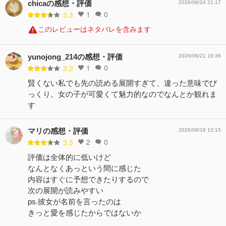
chicaの感想・評価
2026/06/24 21:17
1
0
3.3
このレビューはネタバレを含みます
yunojong_214の感想・評価
2026/06/21 19:36
1
0
3.2
賢くない私でも先の読める展開すぎて、違った意味でび
っくり。女の子が可愛くて魅力的なのでなんとか観れま
す
マリの感想・評価
2026/06/18 13:15
2
0
3.3
評価は全体的に低いけど
なんとなくあっという間に感じた
内容はすぐに予想できたりするので
次の展開が読みやすい
ps.彼女が名前を言ったのは
きっと愛を感じたからではないか