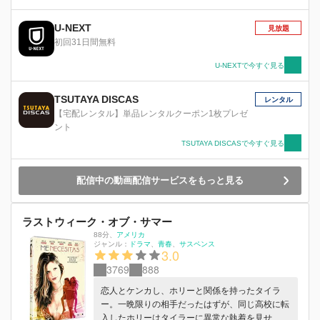
ツォ）、ベル（アナ・デ・アルマス）と名乗る二
人は道に迷ってしまったため助けを求めていた。
U-NEXT
見放題
彼女たちに暖をとるように招き入れるエヴァンだ
初回31日間無料
ったが、それは破滅の道への第一歩だったー。
U-NEXTで今すぐ見る
TSUTAYA DISCAS
レンタル
【宅配レンタル】単品レンタルクーポン1枚プレゼ
ント
TSUTAYA DISCASで今すぐ見る
配信中の動画配信サービスをもっと見る
ラストウィーク・オブ・サマー
88分
、
アメリカ
ジャンル：
ドラマ
青春
サスペンス
3.0
3769
888
恋人とケンカし、ホリーと関係を持ったタイラ
ー。一晩限りの相手だったはずが、同じ高校に転
入したホリーはタイラーに異常な執着を見せ、危