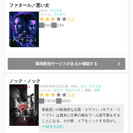
ファタール／悪い女
102分
、
アメリカ
ジャンル：
スリラー
3.0
840
234
動画配信サービスがあるか確認する
ノック・ノック
2016年06月11日上映
、
99分
、
チリ
アメリカ
ジャンル：
ホラー
サスペンス
／
配給：
日活
3.0
13036
6900
家族思いの献身的な父親・エヴァン（キアヌ・リ
ーブス）は週末に仕事の都合で一人留守番をする
ことになる。その夜、ドアをノックする音がし、
開けるとそこには雨でずぶ濡れになった二人の美
>>続きを読む
女が立っていた。ジェネシス（ロレンツァ・イッ