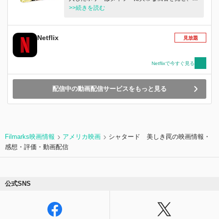
険なゲームが始まる。
>>続きを読む
Netflix
見放題
Netflixで今すぐ見る
配信中の動画配信サービスをもっと見る
Filmarks映画情報
アメリカ映画
シャタード 美しき罠の映画情報・
感想・評価・動画配信
公式SNS