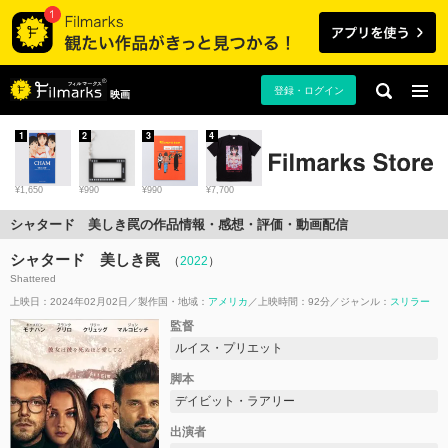
登録・ログイン
映画
1
2
3
4
¥1,650
¥990
¥990
¥7,700
シャタード 美しき罠の作品情報・感想・評価・動画配信
シャタード 美しき罠
（
2022
）
Shattered
上映日：2024年02月02日
製作国・地域：
アメリカ
上映時間：92分
ジャンル：
スリラー
監督
ルイス・プリエット
脚本
デイビット・ラアリー
出演者