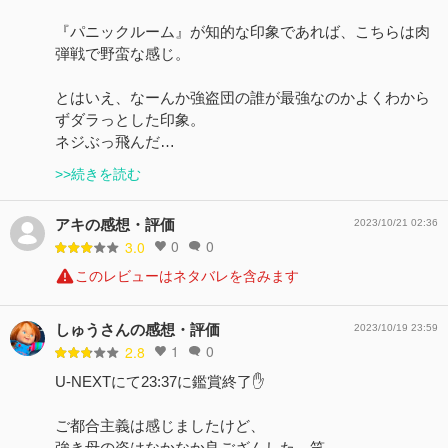
『パニックルーム』が知的な印象であれば、こちらは肉
弾戦で野蛮な感じ。
とはいえ、なーんか強盗団の誰が最強なのかよくわから
ずダラっとした印象。
ネジぶっ飛んだ…
>>続きを読む
アキの感想・評価
2023/10/21 02:36
0
0
3.0
このレビューはネタバレを含みます
しゅうさんの感想・評価
2023/10/19 23:59
1
0
2.8
U-NEXTにて23:37に鑑賞終了✋
ご都合主義は感じましたけど、
強き母の姿はなかなか良ござんした。笑