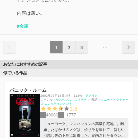
内容は薄い。
#金庫
1
2
3
あなたにおすすめの記事
似ている作品
パニック・ルーム
2002年05月18日上映
、
113分
、
アメリカ
ジャンル：
サスペンス
スリラー
／
配給：
ソニー・ピクチャー
ズ エンタテインメント
3.5
40666
11777
ニューヨーク、マンハッタンの高級住宅地 - 。離
婚したばかりのメグは、娘サラを連れて、新しい
引越し先の下見に出掛けた。案内されたタウンハ