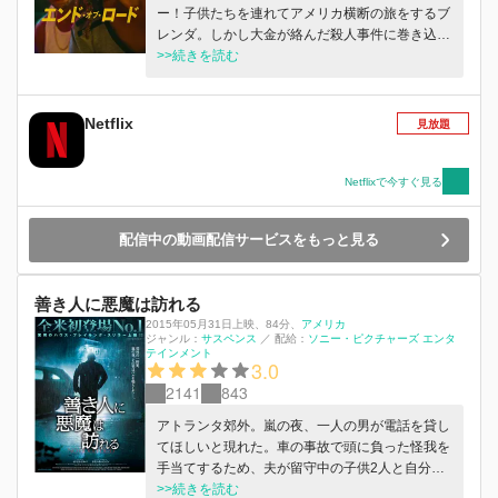
ー！子供たちを連れてアメリカ横断の旅をするブ
レンダ。しかし大金が絡んだ殺人事件に巻き込ま
れ砂漠に取り残されてしまう。
>>続きを読む
Netflix
見放題
Netflixで今すぐ見る
配信中の動画配信サービスをもっと見る
善き人に悪魔は訪れる
2015年05月31日上映
、
84分
、
アメリカ
ジャンル：
サスペンス
／
配給：
ソニー・ピクチャーズ エンタ
テインメント
3.0
2141
843
アトランタ郊外。嵐の夜、一人の男が電話を貸し
てほしいと現れた。車の事故で頭に負った怪我を
手当てするため、夫が留守中の子供2人と自分だ
けの家に男を招き入れるテリー。その時、男が移
>>続きを読む