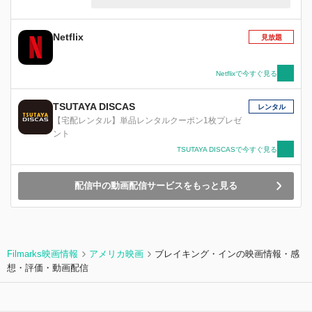
送中に逃亡した凶悪な殺人犯とは、知る由もなか
った・・・。男の言動に、徐々に不信感を覚える
テリーだったが、訪ねてきた友人の姿が消えた
Netflix
見放題
時、すべてを確信する― 「この男は私を殺そう
としている・・・」
Netflixで今すぐ見る
TSUTAYA DISCAS
レンタル
【宅配レンタル】単品レンタルクーポン1枚プレゼ
ント
TSUTAYA DISCASで今すぐ見る
配信中の動画配信サービスをもっと見る
Filmarks映画情報
アメリカ映画
ブレイキング・インの映画情報・感
想・評価・動画配信