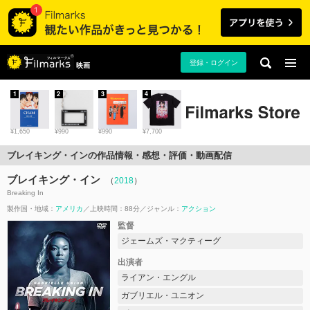
登録・ログイン
映画
1
2
3
4
¥1,650
¥990
¥990
¥7,700
ブレイキング・インの作品情報・感想・評価・動画配信
ブレイキング・イン
（
2018
）
Breaking In
製作国・地域：
アメリカ
上映時間：88分
ジャンル：
アクション
監督
ジェームズ・マクティーグ
出演者
ライアン・エングル
ガブリエル・ユニオン