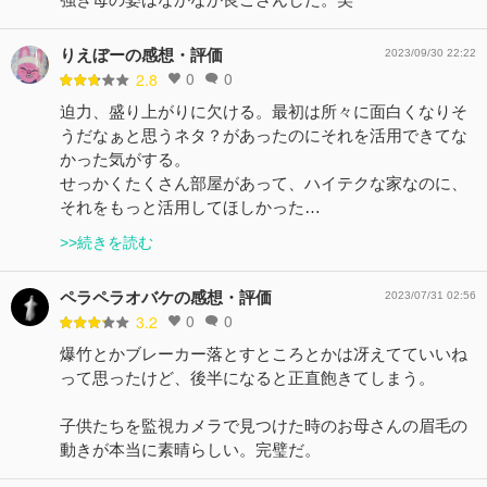
りえぼーの感想・評価
2023/09/30 22:22
0
0
2.8
迫力、盛り上がりに欠ける。最初は所々に面白くなりそ
うだなぁと思うネタ？があったのにそれを活用できてな
かった気がする。
せっかくたくさん部屋があって、ハイテクな家なのに、
それをもっと活用してほしかった…
>>続きを読む
ペラペラオバケの感想・評価
2023/07/31 02:56
0
0
3.2
爆竹とかブレーカー落とすところとかは冴えてていいね
って思ったけど、後半になると正直飽きてしまう。
子供たちを監視カメラで見つけた時のお母さんの眉毛の
動きが本当に素晴らしい。完璧だ。