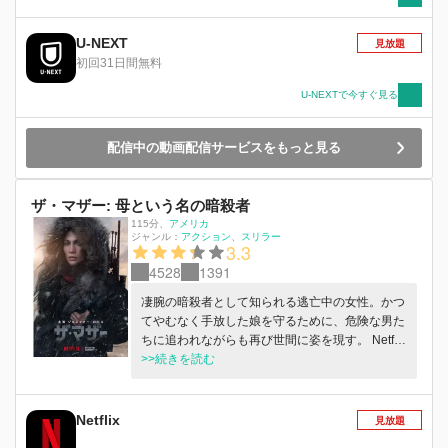
男の怒りは臨界点を突破する―。
U-NEXT
見放題
初回31日間無料
U-NEXTで今すぐ見る
配信中の動画配信サービスをもっと見る
ザ・マザー: 母という名の暗殺者
115分
、
アメリカ
ジャンル：
アクション
スリラー
3.3
4528
1391
凄腕の暗殺者として知られる逃亡中の女性。かつ
てやむなく手放した娘を守るために、危険な男た
ちに追われながらも再び世間に姿を現す。 Netflix
映画「ザ・マザー: 母という名の暗殺者」5月12
>>続きを読む
日より独占配信
Netflix
見放題