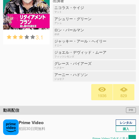
出演者
ニコラス・ケイジ
マット
アシュリー・グリーン
アシュ
ロン・パールマン
3.1
ボボ
ジャッキー・アール・ヘイリー
ドニー
ジョエル・デヴィッド・ムーア
フィッツシモンズ
グレース・バイアーズ
ヘクター
アーニー・ハドソン
ジョセフ
1936
829
動画配信
PR
Prime Video
レンタル
初回30日間無料
購入
Prime Videoで今すぐ見る