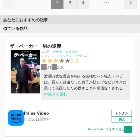
1
2
3
あなたにおすすめの記事
似ている作品
ザ・ベーカー 男の逆襲
104分
、
カナダ
アメリカ
ジャンル：
アクション
クライム
3.3
81
236
波瀾万丈な過去を抱える孤独なパン職人・パピ
は、長らく疎遠だった息子が怪しげなビジネスに
乗じて失踪したため捜すことを余儀なくされる。
息子を捜しながらも、残された孫娘をマフィアの
>>続きを読む
脅威から守るため全力を尽くさなければならない
パピは、無害な外見や穏やかな性格からは想像も
つかないほどの凶暴な能力を発揮していく......
Prime Video
レンタル
初回30日間無料
購入
Prime Videoで今すぐ見る