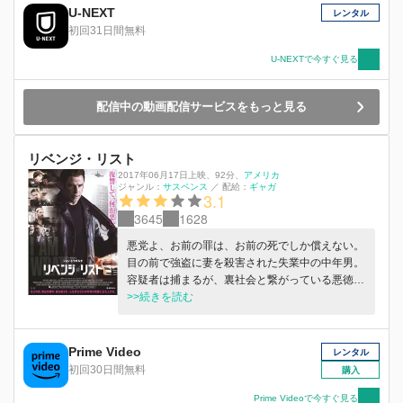
U-NEXT
レンタル
初回31日間無料
U-NEXTで今すぐ見る
配信中の動画配信サービスをもっと見る
リベンジ・リスト
2017年06月17日上映
、
92分
、
アメリカ
ジャンル：
サスペンス
／
配給：
ギャガ
3.1
3645
1628
悪党よ、お前の罪は、お前の死でしか償えない。
目の前で強盗に妻を殺害された失業中の中年男。
容疑者は捕まるが、裏社会と繋がっている悪徳警
官によって釈放され、事件は闇に葬られる。理不
>>続きを読む
尽な社会と、妻を守れなかった己の無力さへの怒
りが、捨てたはずの過去を呼び覚ます。善良な市
民として暮らす男は、かつて、数々の殺しを請け
Prime Video
レンタル
負ってきた特殊部隊の元工作員。封印していた殺
初回30日間無料
購入
人術を総動員し、復讐に手を染めていく。やが
て、妻の死に隠された巨大な陰謀を知ったとき、
Prime Videoで今すぐ見る