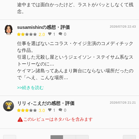
途中までは面白かったけど、ラストがパッとしなくて残
念。
susamishinの感想・評価
2026/07/26 22:43
1
0
2.0
仕事を選ばないニコラス・ケイジ主演のコメディチック
な作品。
引退した元殺し屋というジェイソン・ステイサム系なス
トーリーなのに…
ケイマン諸島ってあんまり舞台にならない場所だったの
で「へえ、こんな場所…
>>続きを読む
リリィ-こえだの感想・評価
2026/07/26 21:21
1
0
3.0
このレビューはネタバレを含みます