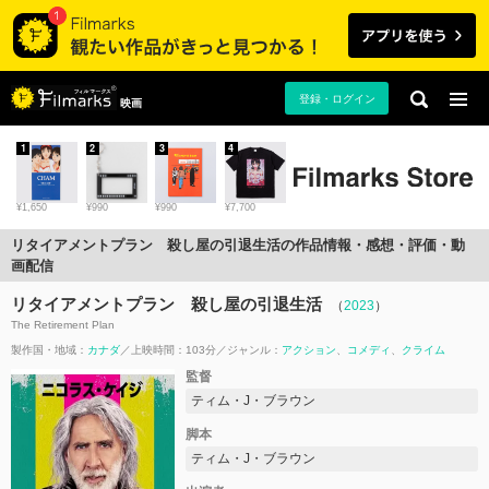
登録・ログイン
映画
1
2
3
4
¥1,650
¥990
¥990
¥7,700
リタイアメントプラン 殺し屋の引退生活の作品情報・感想・評価・動
画配信
リタイアメントプラン 殺し屋の引退生活
（
2023
）
The Retirement Plan
製作国・地域：
カナダ
上映時間：103分
ジャンル：
アクション
コメディ
クライム
監督
ティム・J・ブラウン
脚本
ティム・J・ブラウン