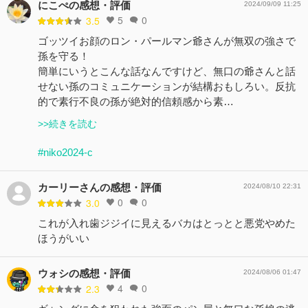
にこぺの感想・評価
2024/09/09 11:25
5
0
3.5
ゴッツイお顔のロン・パールマン爺さんが無双の強さで
孫を守る！
簡単にいうとこんな話なんですけど、無口の爺さんと話
せない孫のコミュニケーションが結構おもしろい。反抗
的で素行不良の孫が絶対的信頼感から素…
>>続きを読む
#niko2024-c
カーリーさんの感想・評価
2024/08/10 22:31
0
0
3.0
これが入れ歯ジジイに見えるバカはとっとと悪党やめた
ほうがいい
ウォシの感想・評価
2024/08/06 01:47
4
0
2.3