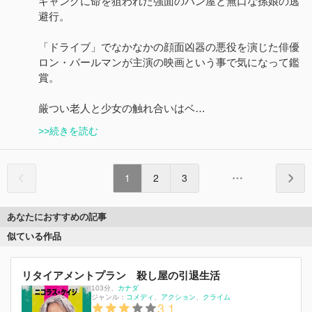
ギャングに命を狙われた強面のパン屋と無口な孫娘の逃
避行。
「ドライブ」でなかなかの顔面凶器の悪役を演じた俳優
ロン・パールマンが主演の映画という事で気になって鑑
賞。
厳つい老人と少女の触れ合いはベ…
>>続きを読む
1
2
3
あなたにおすすめの記事
似ている作品
リタイアメントプラン 殺し屋の引退生活
103分
、
カナダ
ジャンル：
コメディ
アクション
クライム
3.1