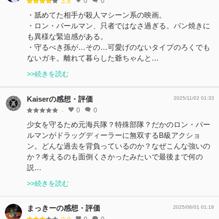
3.8
・舐めてた相手が殺人マシーン系の映画。
・ロン・パールマン、只者ではなさ過ぎる。パン焼きに
も異様な緊迫感がある。
・守るべき孫が…その…可愛げのないタイプのろくでも
ないガキ。離れて暮らした爺ちゃんと…
>>続きを読む
Kaiserの感想・評価
2025/11/02 01:33
0
0
-
少女を守るため元海兵隊？特殊部隊？だかのロン・パー
ルマンがドラッグディーラーに無双するB級アクショ
ン。どんな過去を背負っているのか？なぜこんな強いの
か？考えるのも面倒くさかったみたいで最後まで何の
説…
>>続きを読む
まっきーの感想・評価
2025/06/01 01:18
0
0
3.0