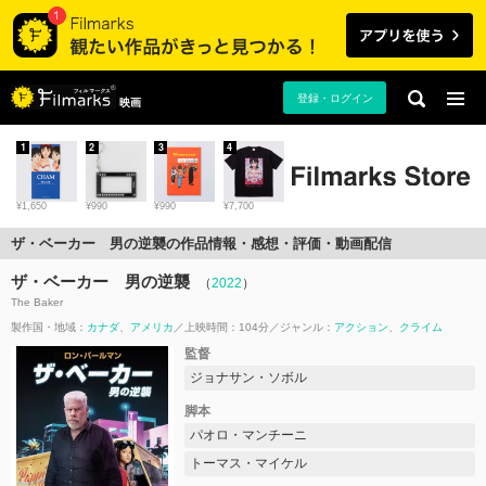
登録・ログイン
映画
1
2
3
4
¥1,650
¥990
¥990
¥7,700
ザ・ベーカー 男の逆襲の作品情報・感想・評価・動画配信
ザ・ベーカー 男の逆襲
（
2022
）
The Baker
製作国・地域：
カナダ
アメリカ
上映時間：104分
ジャンル：
アクション
クライム
監督
ジョナサン・ソボル
脚本
パオロ・マンチーニ
トーマス・マイケル