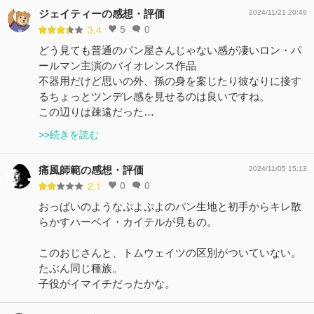
ジェイティーの感想・評価
2024/11/21 20:49
5
0
3.4
どう見ても普通のパン屋さんじゃない感が凄いロン・パ
ールマン主演のバイオレンス作品
不器用だけど思いの外、孫の身を案じたり彼なりに接す
るちょっとツンデレ感を見せるのは良いですね。
この辺りは疎遠だった…
>>続きを読む
痛風師範の感想・評価
2024/11/05 15:13
0
0
2.1
おっぱいのようなぷよぷよのパン生地と初手からキレ散
らかすハーベイ・カイテルが見もの。
このおじさんと、トムウェイツの区別がついていない。
たぶん同じ種族。
子役がイマイチだったかな。