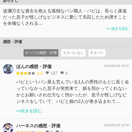
あらすじ
波瀾万丈な過去を抱える孤独なパン職人・パピは、長らく疎遠
だった息子が怪しげなビジネスに乗じて失踪したため捜すこと
を余儀なくされる…
続きを読む
感想・評価
すべての感想・評価
ネタバレなし
ネタバレ
ほんの感想・評価
2026/01/30 23:57
127
0
3.4
パピというパン屋も営んでいる1人の男性のもとに長く会
っていなかった息子が突然来て、娘を預かってくれない
かとお願いされ仕方なく預かったが、息子が怪しげなビ
ジネスをしていて、パピと娘の2人が巻き込まれて…
>>続きを読む
ハーネスの感想・評価
2026/01/05 22:52
0
0