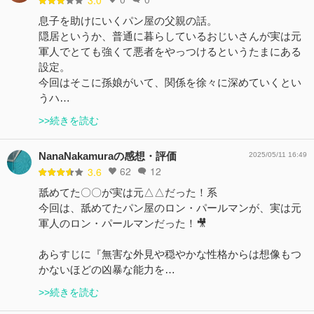
息子を助けにいくパン屋の父親の話。
隠居というか、普通に暮らしているおじいさんが実は元
軍人でとても強くて悪者をやっつけるというたまにある
設定。
今回はそこに孫娘がいて、関係を徐々に深めていくとい
うハ…
>>続きを読む
NanaNakamuraの感想・評価
2025/05/11 16:49
62
12
3.6
舐めてた〇〇が実は元△△だった！系
今回は、舐めてたパン屋のロン・パールマンが、実は元
軍人のロン・パールマンだった！🎥
あらすじに『無害な外見や穏やかな性格からは想像もつ
かないほどの凶暴な能力を…
>>続きを読む