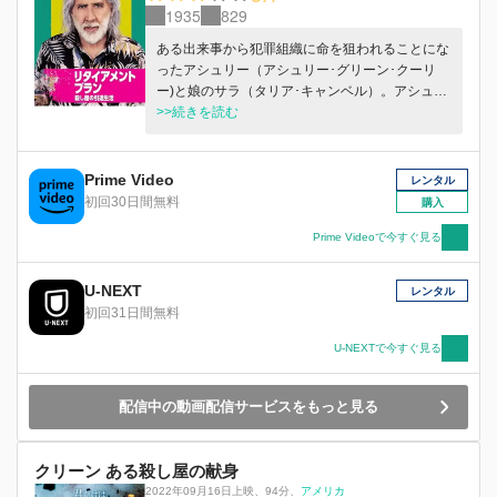
1935
829
ある出来事から犯罪組織に命を狙われることにな
ったアシュリー（アシュリー･グリーン･クーリ
ー)と娘のサラ（タリア･キャンベル）。アシュリ
ーは他に頼れるあてもなく、疎遠になっていた父
>>続きを読む
マット（ニコラス･ケイジ）に救いを求める。マ
ットはケイマン諸島のビーチで隠居生活を送って
いた。そこへギャングの親玉のドニー（ジャッキ
Prime Video
レンタル
ー･アール･ヘイリー）が手下のボボ（ロン･パー
初回30日間無料
購入
ルマン）を送り込む。やがてアシュリーは父の隠
された事実を知ることになる。そしてマットの隠
Prime Videoで今すぐ見る
居生活は思わぬ展開を見せる。
U-NEXT
レンタル
初回31日間無料
U-NEXTで今すぐ見る
配信中の動画配信サービスをもっと見る
クリーン ある殺し屋の献身
2022年09月16日上映
、
94分
、
アメリカ