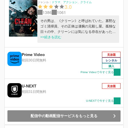
ジャンル：
ドラマ
アクション
クライム
3.0
1386
1061
その男は、《クリーン》と呼ばれていた。寡黙な
ゴミ清掃員、その正体は凄腕の元殺し屋。孤独な
日々の中、クリーンには気になる存在があった。
隣人の、ディアンダという少女だ。彼女とのふれ
>>続きを読む
あいは、過去に亡くした娘の面影をよみがえらせ
る。ある時、麻薬ギャングたちがディアンダに目
をつけ、手を出してきた。ディアンダを救い出す
Prime Video
見放題
ため、クリーンはチンピラたちを半殺しにしてし
初回30日間無料
レンタル
まう。だがその中に、ギャングのボスであるマイ
購入
ケルの息子がいた。復讐のため、マイケルは組織
Prime Videoで今すぐ見る
を総動員してクリーンを追う。クリーンはディア
ンダを護るため再び銃をとり、たった1人で反撃
U-NEXT
を挑んでゆくが……。
見放題
初回31日間無料
U-NEXTで今すぐ見る
配信中の動画配信サービスをもっと見る