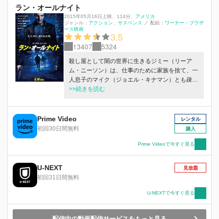
ラン・オールナイト
2015年05月16日上映
、
114分
、
アメリカ
ジャンル：
アクション
サスペンス
／
配給：
ワーナー・ブラザ
ース映画
3.5
13407
5324
殺し屋として闇の世界に生きるジミー（リーア
ム・ニーソン）は、仕事のために家族を捨て、一
人息子のマイク（ジョエル・キナマン）とも疎遠
になっていた。しかし、ある日、殺人現場を目撃
>>続きを読む
して殺されそうになっていたマイクを救うため、
ニューヨークを牛耳るマフィアのボスの息子ダニ
ーを射殺してしまう。ボスのショーン（エド・ハ
Prime Video
レンタル
リス）とは固い絆で結ばれた30年来の親友だった
初回30日間無料
購入
が、息子を殺されたショーンは、嘆き、怒り、ジ
ミーに宣告する。「お前の息子を殺して、お前も
Prime Videoで今すぐ見る
殺す」と。朝が来る前にジミーたちを葬ろうと、
ニューヨークは今、街中が敵となった。父と子の
U-NEXT
見放題
決死の戦いが始まる―。
初回31日間無料
U-NEXTで今すぐ見る
配信中の動画配信サービスをもっと見る