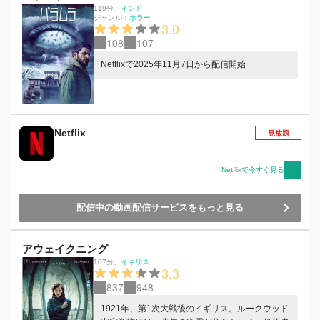
119分
、
インド
ジャンル：
ホラー
3.0
108
107
Netflixで2025年11月7日から配信開始
Netflix
見放題
Netflixで今すぐ見る
配信中の動画配信サービスをもっと見る
アウェイクニング
107分
、
イギリス
3.3
837
948
1921年、第1次大戦後のイギリス。ルークウッド