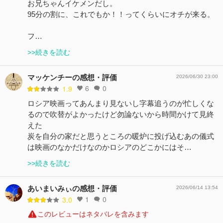
お兄ちゃんイケメンだし。
95分の割に、これでもか！！ってくらいにオチが来る。
フ…
>>続きを読む
マッケンチーの感想・評価
2026/06/30 23:00
6
0
1.9
ロシア映画ってあんまり見ないし字幕追うのが忙しくな
るので吹替がよかったけど勿論ないから時間かけて見終
えた
炭を自分の家だと思うところの暖炉に投げ込むあの儀式
は映画のなかだけなのかロシアのどこかにはそ…
>>続きを読む
あいまいみぃの感想・評価
2026/06/14 13:54
1
0
3.0
このレビューはネタバレを含みます