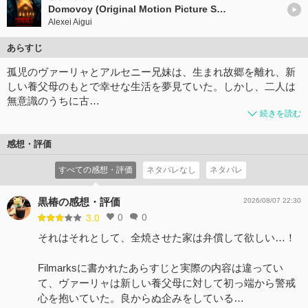
Domovoy (Original Motion Picture Soundtrack)
Alexei Aigui
あらすじ
孤児のヴァーリャとアルセニー兄妹は、生まれ故郷を離れ、新
しい養父母のもとで幸せな生活を夢見ていた。しかし、二人は
無意識のうちに古…
続きを読む
感想・評価
すべての感想・評価
ネタバレなし
ネタバレ
黒椿の感想・評価
2026/08/07 22:30
0
0
3.0
それはそれとして、全焼させた家は弁償して欲しい…！
Filmarksに書かれたあらすじと実際の内容は違ってい
て、ヴァーリャは新しい養父母に対して初っ端から警戒
心を抱いていた。良からぬ企みをしている…