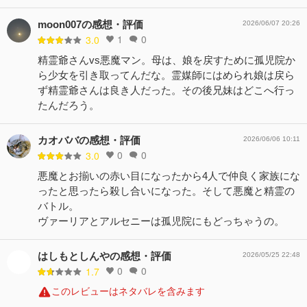
moon007の感想・評価
2026/06/07 20:26
1
0
3.0
精霊爺さんvs悪魔マン。母は、娘を戻すために孤児院か
ら少女を引き取ってんだな。霊媒師にはめられ娘は戻ら
ず精霊爺さんは良き人だった。その後兄妹はどこへ行っ
たんだろう。
カオババの感想・評価
2026/06/06 10:11
0
0
3.0
悪魔とお揃いの赤い目になったから4人で仲良く家族にな
ったと思ったら殺し合いになった。そして悪魔と精霊の
バトル。
ヴァーリアとアルセニーは孤児院にもどっちゃうの。
はしもとしんやの感想・評価
2026/05/25 22:48
0
0
1.7
このレビューはネタバレを含みます