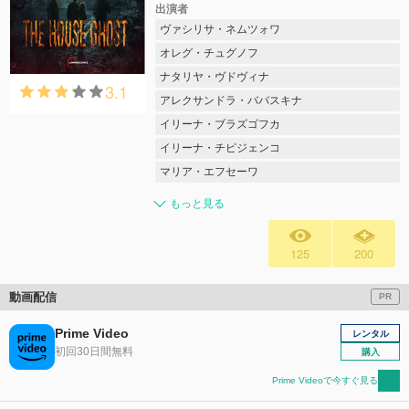
出演者
ヴァシリサ・ネムツォワ
オレグ・チュグノフ
ナタリヤ・ヴドヴィナ
3.1
アレクサンドラ・ババスキナ
イリーナ・ブラズゴフカ
イリーナ・チピジェンコ
マリア・エフセーワ
もっと見る
125
200
動画配信
PR
Prime Video
レンタル
初回30日間無料
購入
Prime Videoで今すぐ見る