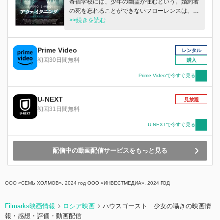
寄宿学校には、少年の幽霊が住むという。婚約者
の死を忘れることができないフローレンスは、超
自然現象の嘘を暴くことを生きがいとしていた。
>>続きを読む
少年の亡霊に向きあううち、彼女はある記憶にた
どりつくが…。
Prime Video
レンタル
初回30日間無料
購入
Prime Videoで今すぐ見る
U-NEXT
見放題
初回31日間無料
U-NEXTで今すぐ見る
配信中の動画配信サービスをもっと見る
ООО «СЕМЬ ХОЛМОВ», 2024 год ООО «ИНВЕСТМЕДИА», 2024 ГОД
Filmarks映画情報
ロシア映画
ハウスゴースト 少女の囁きの映画情
報・感想・評価・動画配信