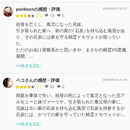
porikoznの感想・評価
2026/05/19 20:12
13
0
3.4
祖母を亡くし、孤児になった兄妹。
引き取られた家へ、前の家の｢石炭｣を持ち込む風習があ
り、その石炭には家を守る精霊ドモヴォイが宿ってい
た。
ただのお化け屋敷系かと思いきや、まさかの精霊VS悪魔
展開。…
>>続きを読む
ペコさんの感想・評価
2026/05/16 21:56
30
0
3.7
両親を事故で失い、祖母の死によって孤児となった兄ア
ルセニーと妹ヴァーリヤ。引き取られた養父母の家に、
兄妹は古い家の石炭を持ち込む風習で石炭を持参するが
石炭には、かつての家を守っていた精霊ドモヴォイが…
>>続きを読む