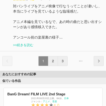
対バンライブをアニメ映像で行なうってことが凄いし、
本当にライブを見ているような臨場感だ。
アニメ本編を見ているなで、あの時の曲だと思い出すシ
ーンがあり感情移入できた。
アンコール前の楽屋裏の様子…
>>続きを読む
1
2
3
あなたにおすすめの記事
似ている作品
BanG Dream! FILM LIVE 2nd Stage
2021年08月20日上映
、
84分
、
日本
ジャンル：
アニメ
音楽
4.0