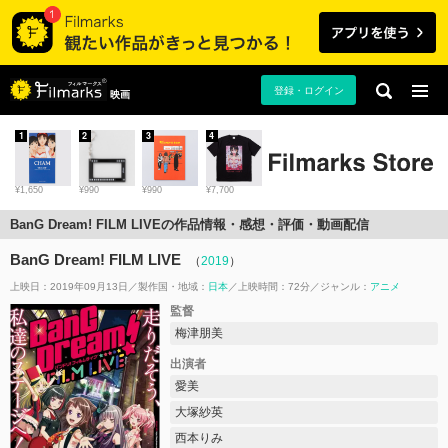
登録・ログイン
映画
1
2
3
4
¥1,650
¥990
¥990
¥7,700
BanG Dream! FILM LIVEの作品情報・感想・評価・動画配信
BanG Dream! FILM LIVE
（
2019
）
上映日：2019年09月13日
製作国・地域：
日本
上映時間：72分
ジャンル：
アニメ
監督
梅津朋美
出演者
愛美
大塚紗英
西本りみ