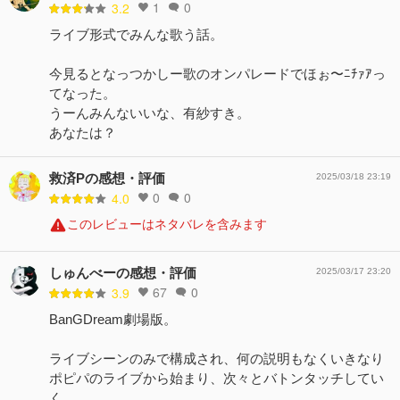
1
0
3.2
ライブ形式でみんな歌う話。
今見るとなっつかしー歌のオンパレードでほぉ〜ﾆﾁｧｱっ
てなった。
うーんみんないいな、有紗すき。
あなたは？
救済Pの感想・評価
2025/03/18 23:19
0
0
4.0
このレビューはネタバレを含みます
しゅんべーの感想・評価
2025/03/17 23:20
67
0
3.9
BanGDream劇場版。
ライブシーンのみで構成され、何の説明もなくいきなり
ポピパのライブから始まり、次々とバトンタッチしてい
く。