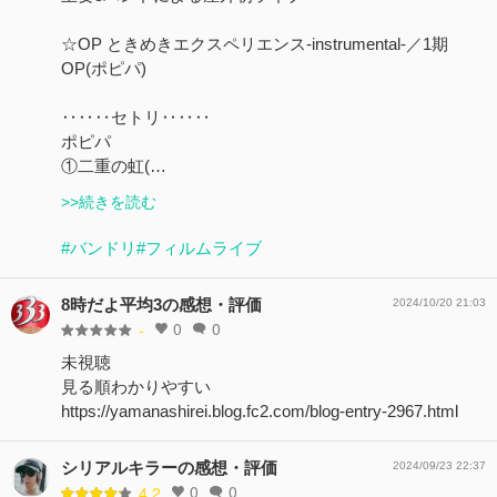
☆OP ときめきエクスペリエンス-instrumental-／1期
OP(ポピパ)
‥‥‥セトリ‥‥‥
ポピパ
①二重の虹(…
>>続きを読む
#バンドリ
#フィルムライブ
8時だよ平均3の感想・評価
2024/10/20 21:03
0
0
-
未視聴
見る順わかりやすい
https://yamanashirei.blog.fc2.com/blog-entry-2967.html
シリアルキラーの感想・評価
2024/09/23 22:37
0
0
4.2