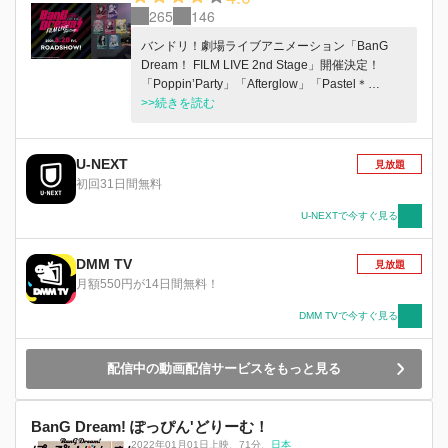
265
146
バンドリ！劇場ライブアニメーション「BanG
Dream！ FILM LIVE 2nd Stage」開催決定！
「Poppin’Party」「Afterglow」「Pastel＊
Palettes」「Roselia」「ハロー、ハッピーワール
>>続きを読む
ド！」のおなじみのバンドメンバーに加えて幻想
的な世界を奏でる「Morfonica」最強を掲げるロ
ックバンド「RAISE A SUILEN」も出演決定！ 7
U-NEXT
見放題
つのバンドが目指す、「2nd Stage（ルビ 次のス
初回31日間無料
テージ）」は……？
U-NEXTで今すぐ見る
DMM TV
見放題
月額550円が14日間無料！
DMM TVで今すぐ見る
配信中の動画配信サービスをもっと見る
BanG Dream! ぽっぴん'どりーむ！
2022年01月01日上映
、
71分
、
日本