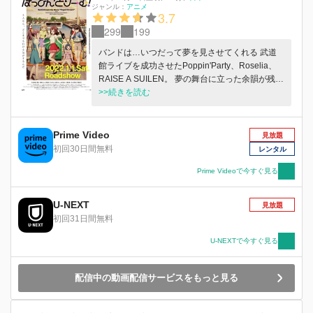
ジャンル：
アニメ
3.7
299
199
バンドは…いつだって夢を見させてくれる 武道
館ライブを成功させたPoppin'Party、Roselia、
RAISE A SUILEN。 夢の舞台に立った余韻が残る
香澄たちの前に謎の女性が現れる――。 次のス
>>続きを読む
テージは、なんと海外！？ Poppin'Partyの音楽
（ユメ）は、まだまだ止まらない！
Prime Video
見放題
初回30日間無料
レンタル
Prime Videoで今すぐ見る
U-NEXT
見放題
初回31日間無料
U-NEXTで今すぐ見る
配信中の動画配信サービスをもっと見る