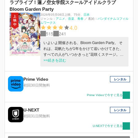
ラブライブ！蓮ノ空女学院スクールアイドルクラブ
Bloom Garden Party
2026年05月08日上映
、
75分
、
日本
ジャンル：
アニメ
音楽
青春
／
配給：
バンダイナムコフィル
ムワークス
4.0
515
241
いよいよ開催される、Bloom Garden Party。 そ
れは、花帆たちが1年をかけて追いかけてきた、
すべての人が“いつかきっと”花咲くステージ。そ
の第一歩。 あの日、卒業生たちと誓った約束が
>>続きを読む
叶う、やっと届いた夢の日。 それは、卒業を控
えた103期生が、蓮ノ空の生徒として仲間と過ご
せる最後の一日でもあった。 ――それでも、少
Prime Video
レンタル
女たちは精一杯に”青春”（いま）を駆け抜ける。
初回30日間無料
これは、花咲こうともがき続けた少女たちの「み
んなで叶える物語」（スクールアイドルプロジェ
Prime Videoで今すぐ見る
クト）。
U-NEXT
レンタル
初回31日間無料
U-NEXTで今すぐ見る