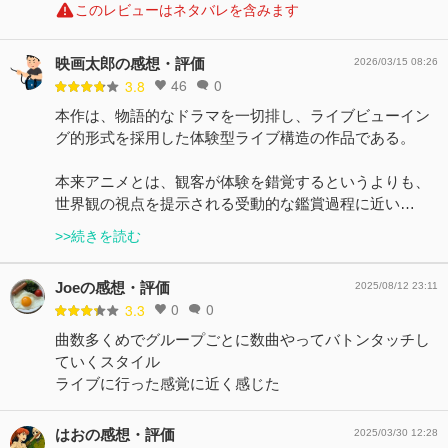
このレビューはネタバレを含みます
映画太郎の感想・評価
2026/03/15 08:26
46
0
3.8
本作は、物語的なドラマを一切排し、ライブビューイン
グ的形式を採用した体験型ライブ構造の作品である。
本来アニメとは、観客が体験を錯覚するというよりも、
世界観の視点を提示される受動的な鑑賞過程に近い…
>>続きを読む
Joeの感想・評価
2025/08/12 23:11
0
0
3.3
曲数多くめでグループごとに数曲やってバトンタッチし
ていくスタイル
ライブに行った感覚に近く感じた
はおの感想・評価
2025/03/30 12:28