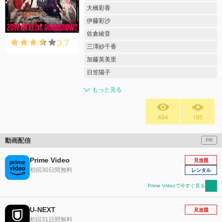
大橋彩香
伊藤彩沙
佐倉綾音
3.7
三澤紗千香
加藤英美里
日笠陽子
もっと見る
494
185
動画配信
PR
Prime Video
見放題
初回30日間無料
レンタル
Prime Videoで今すぐ見る
U-NEXT
見放題
初回31日間無料