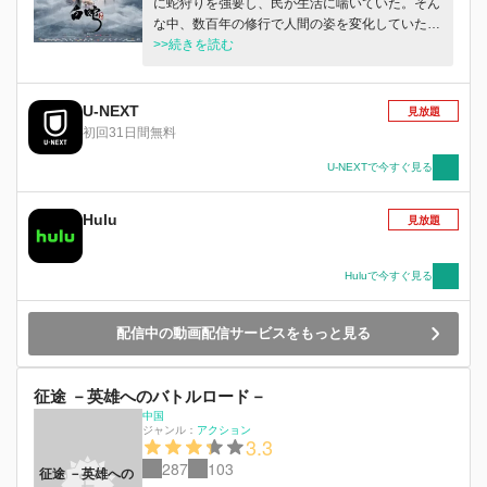
に蛇狩りを強要し、民が生活に喘いていた。そん
な中、数百年の修行で人間の姿を変化していた蛇
の妖怪「白」は、国師を刺殺しようとしたが失
>>続きを読む
敗。逃亡の末、白は滝から落ち、記憶をなくして
しまい、蛇狩りの少年「許宣」に救われた。白が
蛇の妖怪ということも徐々に明らかになってきた
U-NEXT
見放題
一方、国師と蛇一族との間にも激しい戦いが始ま
初回31日間無料
ろうとした。大きな試練が与えられた二人の未来
は一体…。
U-NEXTで今すぐ見る
Hulu
見放題
Huluで今すぐ見る
配信中の動画配信サービスをもっと見る
征途 －英雄へのバトルロード－
中国
ジャンル：
アクション
3.3
287
103
征途 －英雄への