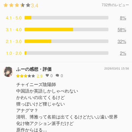
3.4
732件のレビュー
4.1 - 5.0
8%
3.1 - 4.0
58%
2.1 - 3.0
32%
1.0 - 2.0
2%
ふーの感想・評価
2026/03/01 15:56
0
0
2.9
チャイニーズ陰陽師
中国語か英語しかしゃべれない
かわいいの出てくるけど
狸っぽいけど狸じゃない
アナグマ？
清明、博雅って名前は出てくるけどだいぶ遠い世界
化け物アクション派手だけど
原作からはる…