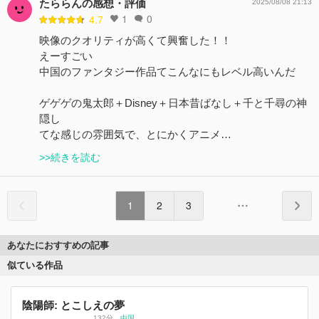
たららんの感想・評価
2025/08/08 21:13
1
0
4.7
映像のクオリティが高くて興奮した！！
えーすごい
中国のファンタジー作品てこんなにもレベル高いんだ
ゲゲゲの鬼太郎＋Disney＋日本昔ばなし＋千と千尋の神
隠し
てな感じの雰囲気で、とにかくアニメ…
>>続きを読む
1
2
3
あなたにおすすめの記事
似ている作品
陰陽師: とこしえの夢
132分
、
中国