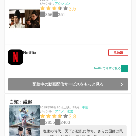
ジャンル：
アクション
3.5
856
351
Netflix
見放題
Netflixで今すぐ見る
配信中の動画配信サービスをもっと見る
白蛇：縁起
2019年09月20日上映
、
99分
、
中国
ジャンル：
アニメ
恋愛
3.8
2855
2403
晩唐の時代、天下が動乱に堕ち、さらに国師は民