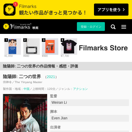
登録・ログイン
映画
1
2
3
4
¥1,650
¥990
¥990
¥7,700
陰陽師: 二つの世界の作品情報・感想・評価
陰陽師: 二つの世界
（
2021
）
侍神令／The Yinyang Master
製作国・地域：
中国
上映時間：120分
ジャンル：
アクション
監督
Weiran Li
脚本
Even Jian
出演者