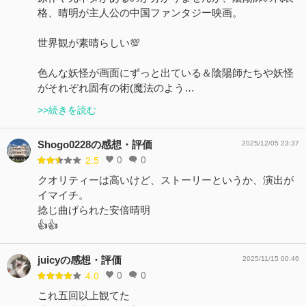
格、晴明が主人公の中国ファンタジー映画。
世界観が素晴らしい💯
色んな妖怪が画面にずっと出ている＆陰陽師たちや妖怪
がそれぞれ固有の術(魔法のよう…
>>続きを読む
Shogo0228の感想・評価
2025/12/05 23:37
0
0
2.5
クオリティーは高いけど、ストーリーというか、演出が
イマイチ。
捻じ曲げられた安倍晴明
👍👍
juicyの感想・評価
2025/11/15 00:46
0
0
4.0
これ五回以上観てた