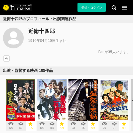
登録・ログイン
近衛十四郎のプロフィール・出演関連作品
近衛十四郎
1916年04月10日生まれ
Fanが
35
人います。
出演・監督する映画 109作品
120
53
123
169
33
25
70
31
3.5
3.9
3.3
3.3