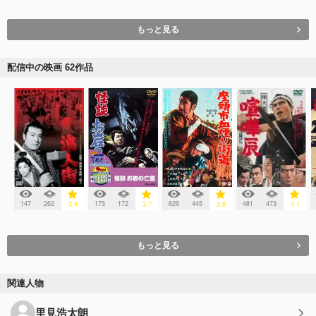
もっと見る
配信中の映画 62作品
147
262
173
172
629
445
481
473
3.4
3.7
3.8
4.1
もっと見る
関連人物
里見浩太朗