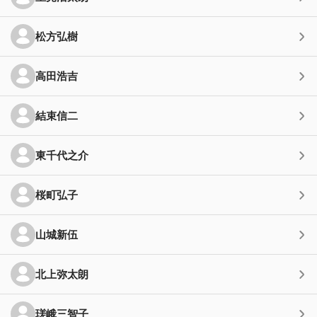
松方弘樹
高田浩吉
結束信二
東千代之介
桜町弘子
山城新伍
北上弥太朗
瑳峨三智子