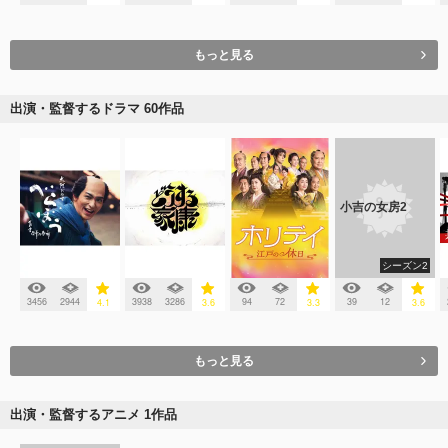
もっと見る
出演・監督するドラマ 60作品
小吉の女房2
シーズン2
3456
2944
3938
3286
94
72
39
12
4.1
3.6
3.3
3.6
もっと見る
出演・監督するアニメ 1作品