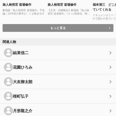
旅人検視官 道場修作
旅人検視官 道場修作
福本清三 どこ
ていてくれる
劇場版『旅人検視官 道場修作』予告
【主演・内藤剛志】劇場版『旅人検
編｜20年前の事件が、いま動き出す
視官 道場修作』ついに映画化。懐か
ドキュメンタリー『
しくも新しい正統派旅情サスペンス
かで誰かが見ていて
が令和に復活！
もっと見る
関連人物
結束信二
花園ひろみ
大友柳太朗
桜町弘子
月形龍之介