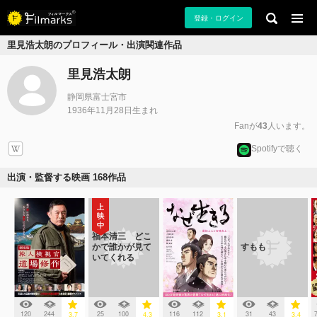
登録・ログイン
里見浩太朗のプロフィール・出演関連作品
里見浩太朗
静岡県富士宮市
1936年11月28日生まれ
Fanが
43
人います。
Spotifyで聴く
出演・監督する映画 168作品
福本清三 どこ
かで誰かが見て
すもも
いてくれる
120
244
25
100
116
112
31
43
3.7
4.3
3.1
3.4