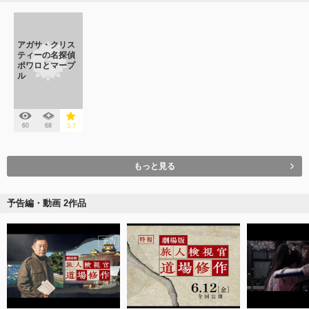
アガサ・クリス
ティーの名探偵
ポワロとマープ
ル
60
68
3.7
もっと見る
予告編・動画 2作品