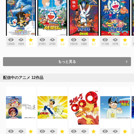
12502
1504
21551
2150
15319
1330
11150
1076
3.7
3.8
3.7
3.6
もっと見る
配信中のアニメ 12作品