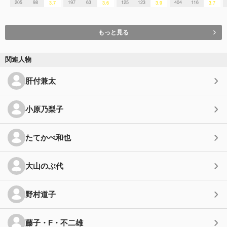
205
98
197
63
125
123
404
116
3.7
3.6
3.9
3.7
もっと見る
関連人物
肝付兼太
小原乃梨子
たてかべ和也
大山のぶ代
野村道子
藤子・F・不二雄