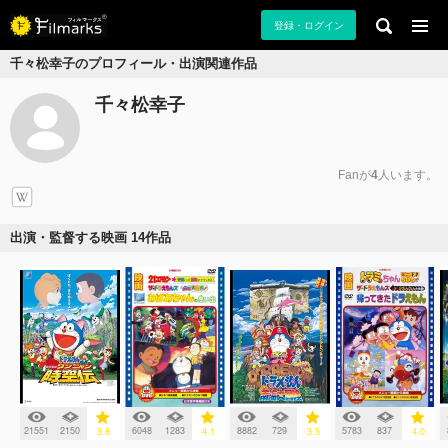
登録・ログイン
千々松幸子のプロフィール・出演関連作品
千々松幸子
Fanが
4
人います。
出演・監督する映画 14作品
21551
2150
6048
1283
8882
729
5783
837
3.8
4.1
3.5
4.0