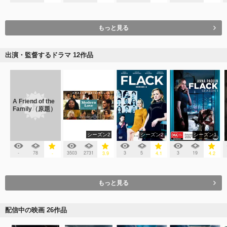
もっと見る
出演・監督するドラマ 12作品
A Friend of the
Family（原題）
シーズン2
シーズン2
シーズン1
-
78
3503
2731
3
5
3
19
-
3.9
4.1
4.2
もっと見る
配信中の映画 26作品