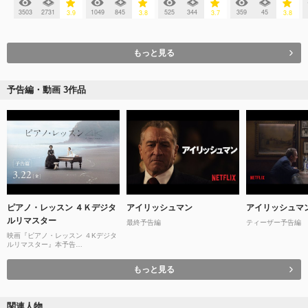
3503
2731
1049
845
525
344
359
45
3.9
3.8
3.7
3.8
もっと見る
予告編・動画 3作品
ピアノ・レッスン ４Ｋデジタ
アイリッシュマン
アイリッシュマ
ルリマスター
最終予告編
ティーザー予告編
映画『ピアノ・レッスン ４Kデジタ
ルリマスター』本予告
【2024.3.22（金）ロードショー】
もっと見る
関連人物