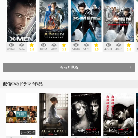
65946
7474
48651
7802
54646
5170
47574
4857
3.5
3.8
3.5
3.5
もっと見る
配信中のドラマ 9作品
シーズン2
シーズン1
シーズン2