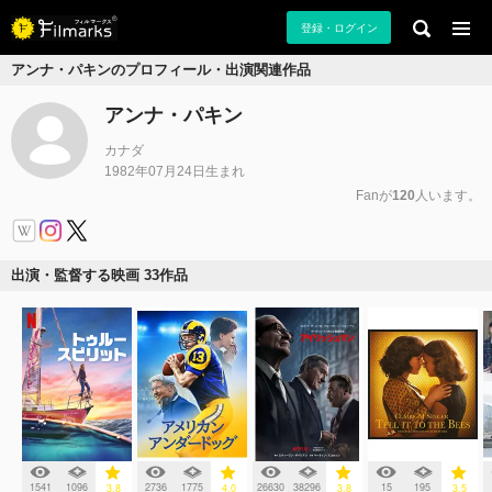
登録・ログイン
アンナ・パキンのプロフィール・出演関連作品
アンナ・パキン
カナダ
1982年07月24日生まれ
Fanが
120
人います。
出演・監督する映画 33作品
1541
1096
2736
1775
26630
38296
15
195
3.8
4.0
3.8
3.5