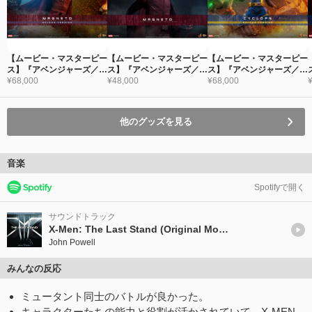
【ムービー・マスターピー
【ムービー・マスターピー
【ムービー・マスターピー
ス】『アベンジャーズ／ド
ス】『アベンジャーズ／ド
ス】『アベンジャーズ／ド
ゥームズデイ』1/6スケー
¥68,000
ゥームズデイ』1/6スケー
¥48,000
ゥームズデイ』1/6スケー
¥68,000
ルフィギュア マグニート
ルフィギュア マグニート
ルフィギュア サイクロッ
ー（デラックス版）
ー
プス（デラックス版）
他のグッズを見る
音楽
Spotifyで開く
サウンドトラック
X-Men: The Last Stand (Original Motion Picture Soundtrack)
John Powell
みんなの反応
ミュータント同士のバトルが良かった。
キャラクターたちの能力と役割が活かされていて、X-MEN