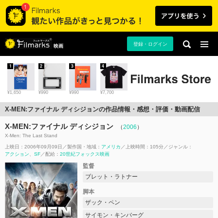
登録・ログイン
映画
1
2
3
4
¥1,650
¥990
¥990
¥7,700
X-MEN:ファイナル ディシジョンの作品情報・感想・評価・動画配信
X-MEN:ファイナル ディシジョン
（
2006
）
X-Men: The Last Stand
上映日：2006年09月09日
製作国・地域：
アメリカ
上映時間：105分
ジャンル：
アクション
SF
配給：
20世紀フォックス映画
監督
ブレット・ラトナー
脚本
ザック・ペン
サイモン・キンバーグ