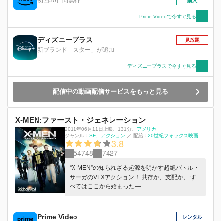
初回30日間無料
購入
Prime Videoで今すぐ見る
ディズニープラス
見放題
新ブランド「スター」が追加
ディズニープラスで今すぐ見る
配信中の動画配信サービスをもっと見る
X-MEN:ファースト・ジェネレーション
2011年06月11日上映
、
131分
、
アメリカ
ジャンル：
SF
アクション
／
配給：
20世紀フォックス映画
3.8
54748
7427
“X-MEN”の知られざる起源を明かす超絶バトル・
サーガのVFXアクション！ 共存か、支配か。 す
べてはここから始まった―
Prime Video
レンタル