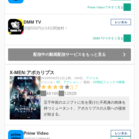
し、制御不能の力は思いがけない悲劇を引き起こ
す。そこへジーンのパワーを利用しようと謎の女
Prime Videoで今すぐ見る
が近づいてくる。地上の全生命体を滅ぼしかねな
い＜最大の脅威＞となった"ダーク・フェニック
DMM TV
レンタル
ス"に、X-MENが立ち向かう術はあるのか―。
月額550円が14日間無料！
DMM TVで今すぐ見る
配信中の動画配信サービスをもっと見る
X-MEN:アポカリプス
2016年08月11日上映
、
144分
、
アメリカ
ジャンル：
SF
アクション
／
配給：
20世紀フォックス映画
3.7
46160
12828
五千年前のエジプトに生を受けた不死身の肉体を
持つミュータント、アポカリプスの人類への侵攻
が始まる。
Prime Video
レンタル