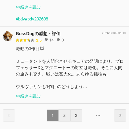
>>続きを読む
#bdy
#bdy202608
BossDogの感想・評価
2026/08/02 01:10
14
0
3.5
激動の3作目💥
ミュータントを人間化させるキュアの発明により、プロ
フェッサーXとマグニートーの対立は激化。そこに人間
の企みも交え、戦いは甚大化。あらゆる犠牲も。
ウルヴァリンも1作目のどうしよう…
>>続きを読む
1
2
3