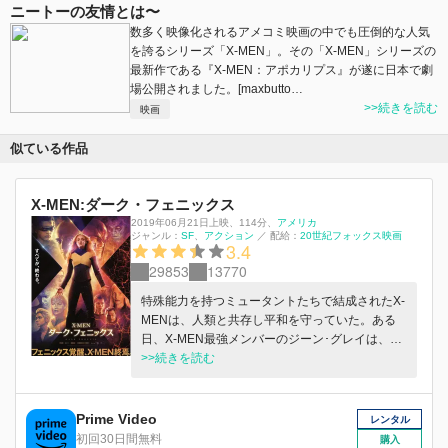
ニートーの友情とは〜
数多く映像化されるアメコミ映画の中でも圧倒的な人気
を誇るシリーズ「X-MEN」。その「X-MEN」シリーズの
最新作である『X-MEN：アポカリプス』が遂に日本で劇
場公開されました。[maxbutto…
>>続きを読む
映画
似ている作品
X-MEN:ダーク・フェニックス
2019年06月21日上映
、
114分
、
アメリカ
ジャンル：
SF
アクション
／
配給：
20世紀フォックス映画
3.4
29853
13770
特殊能力を持つミュータントたちで結成されたX-
MENは、人類と共存し平和を守っていた。ある
日、X-MEN最強メンバーのジーン･グレイは、
NASA乗組員救出の宇宙ミッション中の事故によ
>>続きを読む
って謎の熱放射を浴びてしまい、心の闇に潜んで
いた彼女のもう一つの人格 "ダーク・フェニック
ス"を覚醒させてしまう。強大なパワーを暴走さ
Prime Video
レンタル
せる彼女を救おうと手をさしのべる仲間。しか
初回30日間無料
購入