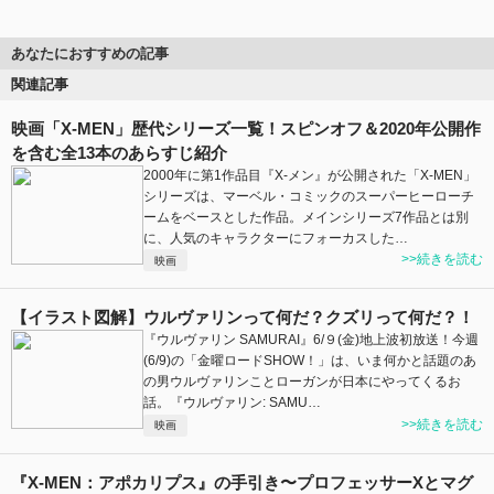
あなたにおすすめの記事
関連記事
映画「X-MEN」歴代シリーズ一覧！スピンオフ＆2020年公開作
を含む全13本のあらすじ紹介
2000年に第1作品目『X-メン』が公開された「X-MEN」
シリーズは、マーベル・コミックのスーパーヒーローチ
ームをベースとした作品。メインシリーズ7作品とは別
に、人気のキャラクターにフォーカスした…
>>続きを読む
映画
【イラスト図解】ウルヴァリンって何だ？クズリって何だ？！
『ウルヴァリン SAMURAI』6/９(金)地上波初放送！今週
(6/9)の「金曜ロードSHOW！」は、いま何かと話題のあ
の男ウルヴァリンことローガンが日本にやってくるお
話。『ウルヴァリン: SAMU…
>>続きを読む
映画
『X-MEN：アポカリプス』の手引き〜プロフェッサーXとマグ