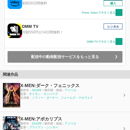
初回30日間無料
購入
Prime Videoで今すぐ見る
DMM TV
レンタル
月額550円が14日間無料！
DMM TVで今すぐ見る
配信中の動画配信サービスをもっと見る
関連作品
X-MEN:ダーク・フェニックス
製作年：
2019年
/ 製作国・地域：
アメリカ
監督：
サイモン・キンバーグ
出演者：
ソフィー・ターナー
、
ジェームズ・マカヴォイ
X-MEN:アポカリプス
製作年：
2016年
/ 製作国・地域：
アメリカ
監督：
ブライアン・シンガー