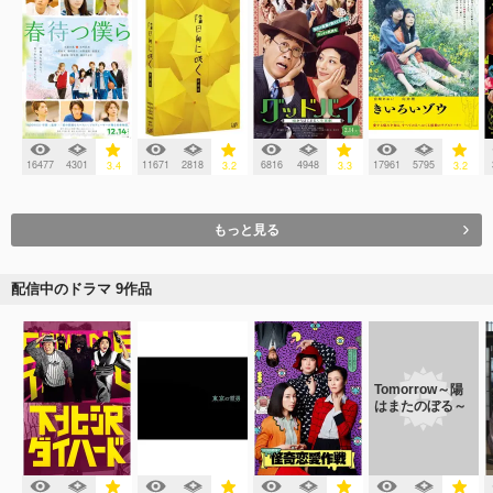
16477
4301
11671
2818
6816
4948
17961
5795
3.4
3.2
3.3
3.2
もっと見る
配信中のドラマ 9作品
Tomorrow～陽
はまたのぼる～