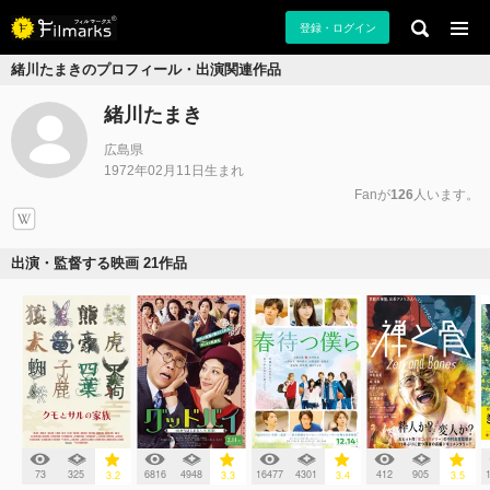
登録・ログイン
緒川たまきのプロフィール・出演関連作品
緒川たまき
広島県
1972年02月11日生まれ
Fanが
126
人います。
出演・監督する映画 21作品
73
325
6816
4948
16477
4301
412
905
3.2
3.3
3.4
3.5