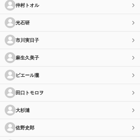
仲村トオル
光石研
市川実日子
麻生久美子
ピエール瀧
田口トモロヲ
大杉漣
佐野史郎