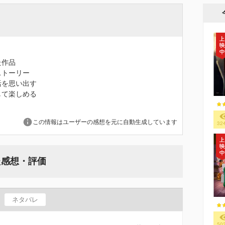
た作品
ストーリー
活を思い出す
して楽しめる
この情報はユーザーの感想を元に自動生成しています
32
た感想・評価
ネタバレ
50