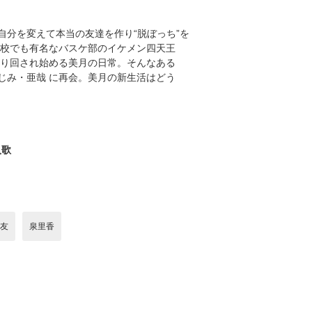
分を変えて本当の友達を作り“脱ぼっち”を
学校でも有名なバスケ部のイケメン四天王
振り回され始める美月の日常。そんなある
じみ・亜哉 に再会。美月の新生活はどう
入歌
友
泉里香