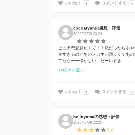
1
0
いいね！
コメントする
cocoatyanの感想・評価
2026/07/09 23:24
-
ピュア恋愛見たくて！！私だったらあや
良すぎるのとあのメガネが頭よくてあの
てたなーー懐かしい。だーいすき…
>>続きを読む
1
0
いいね！
コメントする
helloyamaの感想・評価
2026/07/09 22:25
3.0