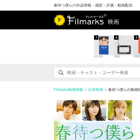
春待つ僕らの作品情報・感想・評価・動画配信
映画
1
2
3
¥1,650
¥990
¥99
Filmarks映画情報
日本映画
春待つ僕らの映画