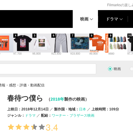
Filmarksの楽
映画
ドラマ
4
5
6
7
8
9
10
0
¥7,700
¥8,800
¥15,400
¥19,800
¥9,900
¥880
¥7,7
映画
情報・感想・評価・動画配信
春待つ僕ら
（
2018年
製作の映画）
上映日：2018年12月14日
製作国・地域：
日本
上映時間：109分
ジャンル：
ドラマ
配給：
ワーナー・ブラザース映画
3.4