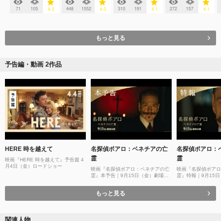
71
105
448
1552
310
191
272
157
4.2
4.0
4.1
4.1
もっと見る
予告編・動画 2作品
HERE 時を越えて
名探偵ポアロ：ベネチアの亡
名探偵ポアロ：
霊
霊
映画『HERE 時を越えて』予告篇 4
月4日（金）ロードショー
映画『名探偵ポアロ：ベネチアの亡
映画『名探偵ポアロ
霊』本予告｜9月15日（金）劇場公
霊』特報｜9月15
開
もっと見る
関連人物