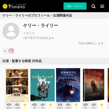
登録・ログイン
ケリー・ライリーのプロフィール・出演関連作品
ケリー・ライリー
イギリス
1977年07月18日生まれ
Fanが
164
人います。
出演・監督する映画 25作品
6223
17949
40
44
23421
15415
761
410
3.7
3.2
3.6
3.2