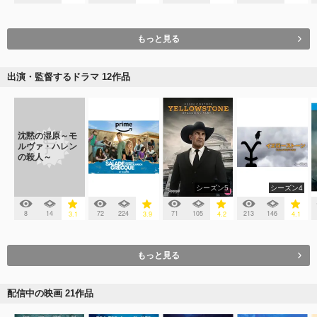
もっと見る
出演・監督するドラマ 12作品
沈黙の湿原～モ
ルヴァ・ハレン
の殺人～
シーズン5
シーズン4
8
14
72
224
71
105
213
146
3.1
3.9
4.2
4.1
もっと見る
配信中の映画 21作品