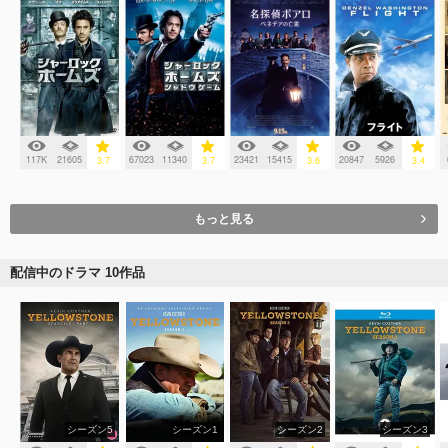
117K
21605
67023
11340
23421
15415
20847
5926
3.7
3.7
3.6
3.4
もっと見る
配信中のドラマ 10作品
シーズン5
シーズン1
シーズン2
シーズン3