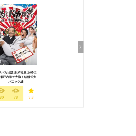
りバカ日誌 新米社員 浜崎伝
 瀬戸内海で大漁！結婚式大
パニック編
80
78
3.8