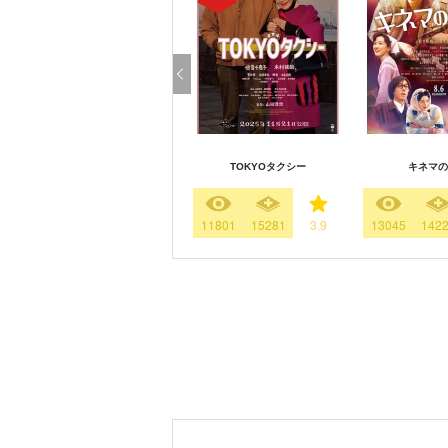
TOKYOタクシー
キネマの
11801
15281
3.9
13045
142