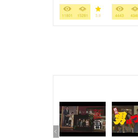
11801
15281
3.9
4443
434