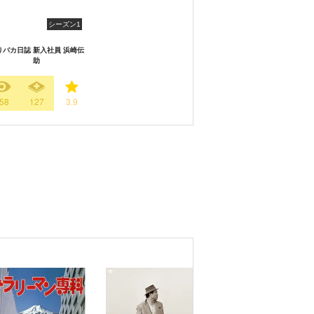
シーズン1
りバカ日誌 新入社員 浜崎伝
助
58
127
3.9