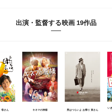
出演・監督する映画 19作品
い
、母さん
キネマの神様
男はつらいよ お帰り 寅さん