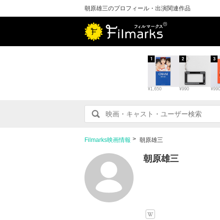
朝原雄三のプロフィール・出演関連作品
1
2
3
¥1,650
¥990
¥99
Filmarks映画情報
朝原雄三
朝原雄三