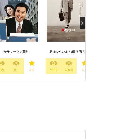
サラリーマン専科
男はつらいよ お帰り 寅さん
武士の献立
35
61
3.2
7999
4049
3.9
8985
2320
3.