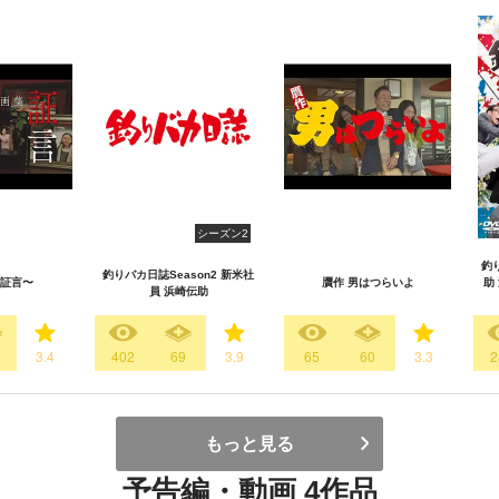
シーズン2
釣
釣りバカ日誌Season2 新米社
証言〜
贋作 男はつらいよ
助
員 浜崎伝助
6
3.4
402
69
3.9
65
60
3.3
2
もっと見る
予告編・動画 4作品