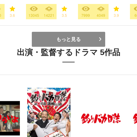
0
3.6
13045
14221
3.5
7999
4049
3.9
6
もっと見る
出演・監督するドラマ 5作品