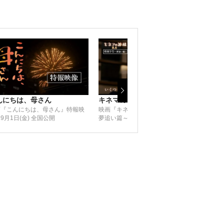
んにちは、母さん
キネマの神様
キネ
画『こんにちは、母さん』特報映
映画『キネマの神様』【特別予告～
映画
9月1日(金) 全国公開
夢追い篇～】8月6日(金)全国公開
告】8