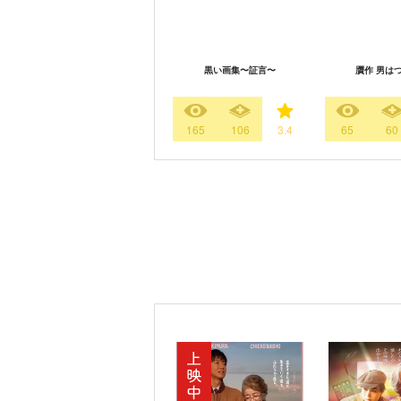
黒い画集〜証言〜
贋作 男は
165
106
3.4
65
60