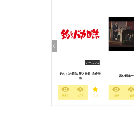
シーズン1
釣りバカ日誌 新入社員 浜崎伝
黒い画集〜
助
558
127
3.9
165
10