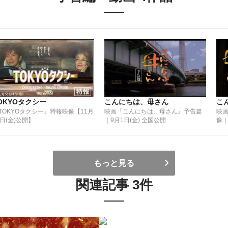
OKYOタクシー
こんにちは、母さん
こ
TOKYOタクシー』特報映像【11月
映画『こんにちは、母さん』予告篇
映
1日(金)公開】
｜9月1日(金) 全国公開
像｜
もっと見る
関連記事 3件