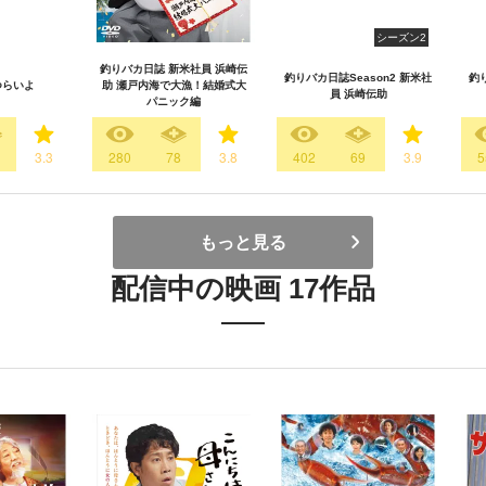
シーズン2
釣りバカ日誌 新米社員 浜崎伝
釣りバカ日誌Season2 新米社
釣
つらいよ
助 瀬戸内海で大漁！結婚式大
員 浜崎伝助
パニック編
3.3
280
78
3.8
402
69
3.9
5
もっと見る
配信中の映画 17作品