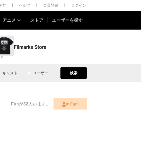
しみ方
ヘルプ
会員登録
ログイン
アニメ
ストア
ユーザーを探す
00
キャスト
ユーザー
検索
Fanが
32
人います。