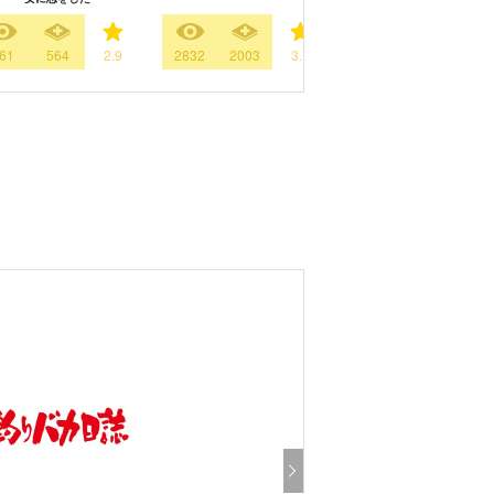
61
564
2.9
2832
2003
3.7
8985
2320
3.