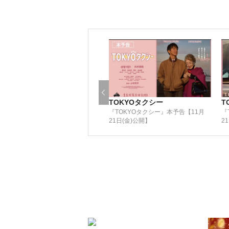
TOKYOタクシー
T
『TOKYOタクシー』本予告【11月
『
21日(金)公開】
2