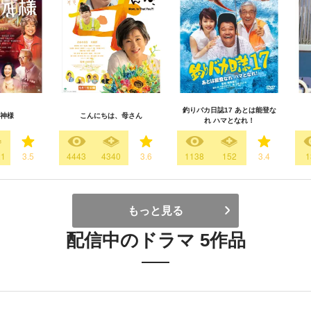
釣りバカ日誌17 あとは能登な
神様
こんにちは、母さん
れ ハマとなれ！
21
3.5
4443
4340
3.6
1138
152
3.4
1
もっと見る
配信中のドラマ 5作品