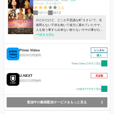
2014年11月08日上映
、
114分
、
日本
ジャンル：
ファンタジー
3.4
10111
3612
のどかだけど、どこか不思議な町“ささら”で、生
後間もない子供を抱いて途方に暮れていたサヤ。
人を疑う事すら出来ない頼りないサヤの事が心配
で心配で・・・、ユウタロウは成仏出来ずに彷徨
>>続きを読む
い、時に他人の体を借りてサヤを助けに現れる。
落語家の師匠、ささら駅の駅員、言葉を失った子
供、旅館の女将...。ユウタロウと“ささら”の人々
Prime Video
レンタル
の優しさに支えられ、サヤは母親として強く成長
初回30日間無料
購入
してゆくのだが―――。この物語の夫婦役で、今
作で初めて母親役を演じる新垣結衣と、演技派俳
Prime Videoで今すぐ見る
優として不動の地位を確立した大泉洋が初共演。
原作は、ファンタジーとミステリーを見事に融合
U-NEXT
見放題
した加納朋子のベストセラー小説「ささらさ
初回31日間無料
や」。監督は、『神様のカルテ』『60歳のラブレ
ター』の深川栄洋。ちっぽけな町“ささら”で繰り
U-NEXTで今すぐ見る
広げられる人と人とをつなぐ人情と絆。やがて訪
れる本当の別れ...。 最後に待ち受ける“奇跡”とは
配信中の動画配信サービスをもっと見る
―― 切なくも温かい、涙あふれる感動の物語。