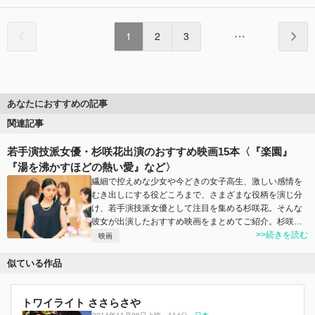
1
2
3
あなたにおすすめの記事
関連記事
若手演技派女優・杉咲花出演のおすすめ映画15本〈『楽園』
『湯を沸かすほどの熱い愛』など〉
繊細で控えめな少女や今どきの女子高生、激しい感情を
むき出しにする役どころまで、さまざまな役柄を演じ分
け、若手演技派女優として注目を集める杉咲花。そんな
彼女が出演したおすすめ映画をまとめてご紹介。杉咲…
>>続きを読む
映画
似ている作品
トワイライト ささらさや