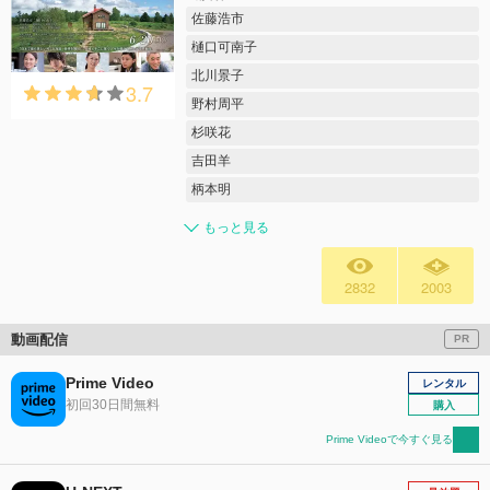
佐藤浩市
樋口可南子
北川景子
3.7
野村周平
杉咲花
吉田羊
柄本明
もっと見る
2832
2003
動画配信
PR
Prime Video
レンタル
初回30日間無料
購入
Prime Videoで今すぐ見る