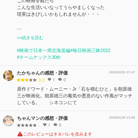
この映画を観たら
こんな生活いいなってうらやましくなった
現実はきびしいかもしれませんが・・・
…
>>続きを読む
#映画で日本一周北海道編
#毎日映画三昧2022
#チームナックス30th
たかちゃんの感想・評価
2026/02/01 07:47
1
0
3.3
原作ドワード・ムーニー・Jr「石を積むひと」を朝原雄
三が映画化。朝原雄三の毒気や悪意のない作風がマッチ
している。 シネコンにて
ちゃんマンの感想・評価
2026/01/30 13:48
1
0
-
このレビューはネタバレを含みます