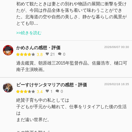
初めて観たときは妻との別れや物語の展開に衝撃を受け
たが、今回は作品全体を落ち着いて味わうことができ
た。北海道の空や自然の美しさ、静かな暮らしの風景が
とても印…
>>続きを読む
かめさんの感想・評価
2026/06/07 00:30
21
0
3.8
過去鑑賞。朝原雄三2015年監督作品。佐藤浩市、樋口可
南子主演映画。
ビーすけサンタマリアの感想・評価
2026/02/18 16:35
1
0
3.4
絶賛子育ち中の私としては
子どもが手元から離れて、仕事をリタイアした後の生活
は
まだ遠い世界だ。