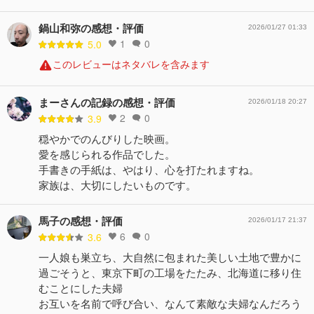
鍋山和弥の感想・評価
2026/01/27 01:33
1
0
5.0
このレビューはネタバレを含みます
まーさんの記録の感想・評価
2026/01/18 20:27
2
0
3.9
穏やかでのんびりした映画。
愛を感じられる作品でした。
手書きの手紙は、やはり、心を打たれますね。
家族は、大切にしたいものです。
馬子の感想・評価
2026/01/17 21:37
6
0
3.6
一人娘も巣立ち、大自然に包まれた美しい土地で豊かに
過ごそうと、東京下町の工場をたたみ、北海道に移り住
むことにした夫婦
お互いを名前で呼び合い、なんて素敵な夫婦なんだろう