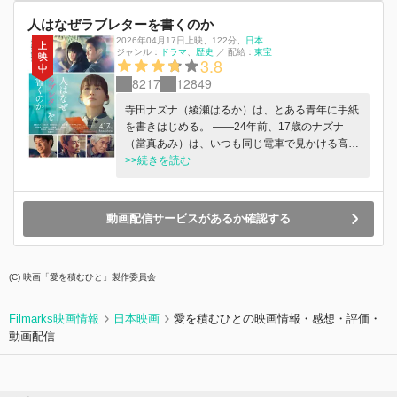
人はなぜラブレターを書くのか
2026年04月17日上映
、
122分
、
日本
ジャンル：
ドラマ
歴史
／
配給：
東宝
3.8
8217
12849
寺田ナズナ（綾瀬はるか）は、とある青年に手紙
を書きはじめる。 ――24年前、17歳のナズナ
（當真あみ）は、いつも同じ電車で見かける高校
生・富久信介（細田佳央太）にひそかな想いを抱
>>続きを読む
いてた。 一方、信介は学校帰りにボクシングに
夢中な生活を送り、プロボクサーを目指してい
た。そんな彼らに、運命の日、2000年3月8日が
動画配信サービスがあるか確認する
訪れる。 ――2024年、ナズナからの手紙を受け
取った信介の父・隆治（佐藤浩市）。その手紙の
中に亡くなった息子の生きた証を確かに感じ、知
(C) 映画「愛を積むひと」製作委員会
りえなかった信介の在りし日が明らかになってい
く。そして、隆治はナズナに宛てて手紙を綴りは
じめる。 愛する者を亡くして生き続けた隆治と
Filmarks映画情報
日本映画
愛を積むひとの映画情報・感想・評価・
ナズナとの邂逅により、24年前の真実とナズナが
動画配信
手紙を書いた理由が明らかになる。 人はなぜラ
ブレターを書くのか――その手紙が“奇跡”を起こ
す。