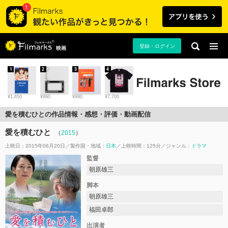
登録・ログイン
映画
1
2
3
4
¥1,650
¥990
¥990
¥7,700
愛を積むひとの作品情報・感想・評価・動画配信
愛を積むひと
（
2015
）
上映日：2015年06月20日
製作国・地域：
日本
上映時間：125分
ジャンル：
ドラマ
監督
朝原雄三
脚本
朝原雄三
福田卓郎
出演者