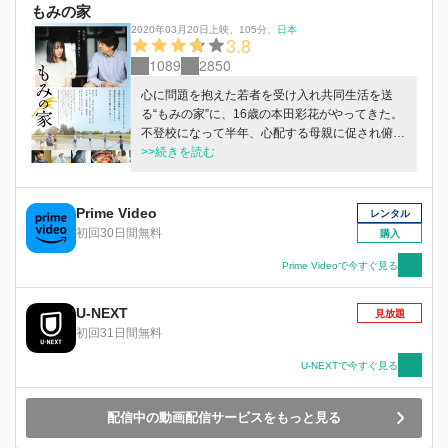
もみの家
2020年03月20日上映
、
105分
、
日本
3.8
1089
2850
心に問題を抱えた若者を受け入れ共同生活を送
る“もみの家”に、16歳の本田彩花がやってきた。
不登校になって半年、心配する母親に促され俯き
ながらやってきた彩花に、“もみの家”の主・佐藤
>>続きを読む
泰利は笑顔で声をかけた「よろしくな、彩花」。
周囲に暮らす人々との出会いや豊かな自然、日々
を過ごす中で感じ取った大切な“なにか”に突き動
Prime Video
レンタル
かされ、息苦しい時間を過ごしていた彩花は少し
初回30日間無料
購入
ずつ自らの気持ちと向き合あっていく…。
Prime Videoで今すぐ見る
U-NEXT
見放題
初回31日間無料
U-NEXTで今すぐ見る
配信中の動画配信サービスをもっと見る