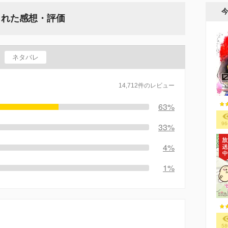
された感想・評価
ネタバレ
14,712件のレビュー
63%
96
33%
4%
1%
58