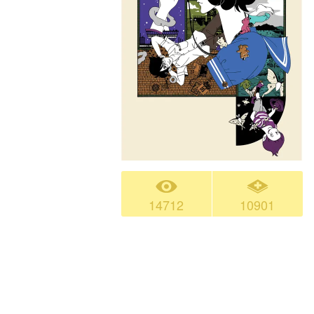
14712
10901