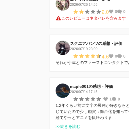
2026/07/26 14:56
2.0
0
0
このレビューはネタバレを含みます
スクエアパンツの感想・評価
2026/07/19 23:00
4.6
0
0
それが小津とのファーストコンタクトで
maple001の感想・評価
2026/07/14 17:46
-
1
0
1.2年くらい前に文字の羅列が好きな
じていたので少し鑑賞→舞台化を知って
経てやっとアニメを観終わりま…
>>続きを読む