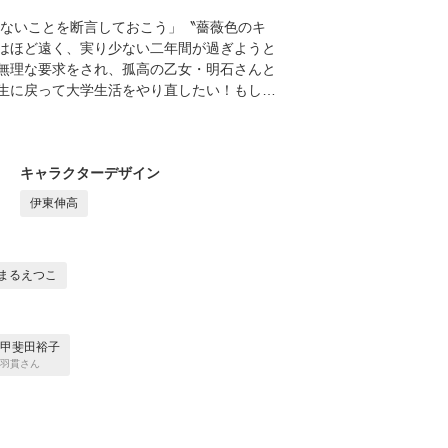
いないことを断言しておこう」〝薔薇色のキ
はほど遠く、実り少ない二年間が過ぎようと
無理な要求をされ、孤高の乙女・明石さんと
生に戻って大学生活をやり直したい！もし…
キャラクターデザイン
伊東伸高
まるえつこ
甲斐田裕子
羽貫さん