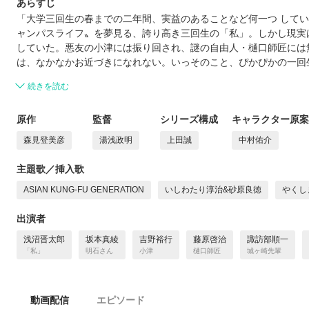
あらすじ
「大学三回生の春までの二年間、実益のあることなど何一つ して
ャンパスライフ〟を夢見る、誇り高き三回生の「私」。しかし現実
していた。悪友の小津には振り回され、謎の自由人・樋口師匠には
は、なかなかお近づきになれない。いっそのこと、ぴかぴかの一回
続きを読む
原作
監督
シリーズ構成
キャラクター原案
森見登美彦
湯浅政明
上田誠
中村佑介
主題歌／挿入歌
ASIAN KUNG-FU GENERATION
いしわたり淳治&砂原良徳
やくし
出演者
浅沼晋太郎
坂本真綾
吉野裕行
藤原啓治
諏訪部順一
「私」
明石さん
小津
樋口師匠
城ヶ崎先輩
動画配信
エピソード