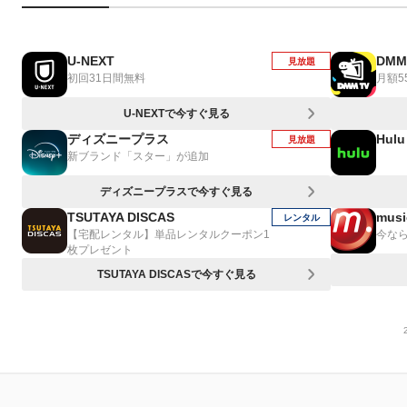
U-NEXT
DMM
見放題
初回31日間無料
月額5
U-NEXTで今すぐ見る
ディズニープラス
Hulu
見放題
新ブランド「スター」が追加
ディズニープラスで今すぐ見る
TSUTAYA DISCAS
musi
レンタル
【宅配レンタル】単品レンタルクーポン1
今なら
枚プレゼント
TSUTAYA DISCASで今すぐ見る