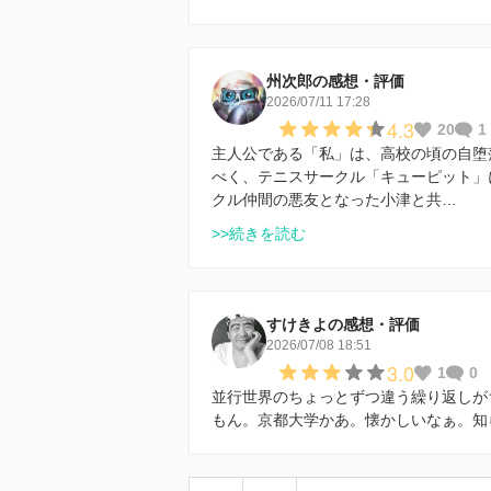
州次郎の感想・評価
2026/07/11 17:28
4.3
20
1
主人公である「私」は、高校の頃の自堕
べく、テニスサークル「キューピット」
クル仲間の悪友となった小津と共…
>>続きを読む
すけきよの感想・評価
2026/07/08 18:51
3.0
1
0
並行世界のちょっとずつ違う繰り返しが
もん。京都大学かあ。懐かしいなぁ。知