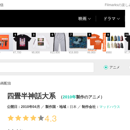
信
Filmarksの楽
映画
ドラマ
4
5
6
7
8
9
10
0
¥7,700
¥8,800
¥15,400
¥19,800
¥9,900
¥880
¥7,7
アニメ
動画配信
四畳半神話大系
（
2010年
製作のアニメ）
公開日：2010年04月
製作国・地域：
日本
制作会社：
マッドハウス
4.3