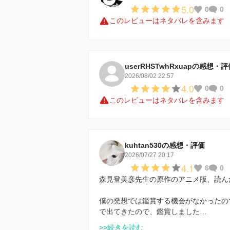
5.0
0
0
このレビューはネタバレを含みます
userRHSTwhRxuapの感想・評
2026/08/02 22:57
4.0
0
0
このレビューはネタバレを含みます
kuhtan530の感想・評価
2026/07/27 20:17
4.1
6
0
森見登美彦先生の原作のアニメ版、読ん
僕の発想では鑑賞する機会がなかったの
で出てきたので、鑑賞しました…
>>続きを読む