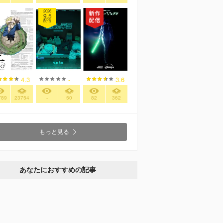
2026
9.5
配信
4.3
-
3.6
789
23754
-
50
82
362
もっと見る
あなたにおすすめの記事