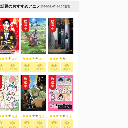
今話題のおすすめアニメ
2026/08/07 14:00現在
4.3
4.2
3.8
43
12509
942
5276
1149
4092
シーズン2
4.4
3.5
4.3
02
2786
1437
2745
1140
4152