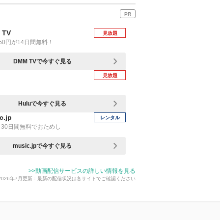
PR
 TV
見放題
50円が14日間無料！
DMM TVで今すぐ見る
見放題
Huluで今すぐ見る
c.jp
レンタル
30日間無料でおためし
music.jpで今すぐ見る
>>動画配信サービスの詳しい情報を見る
2026年7月更新：最新の配信状況は各サイトでご確認ください