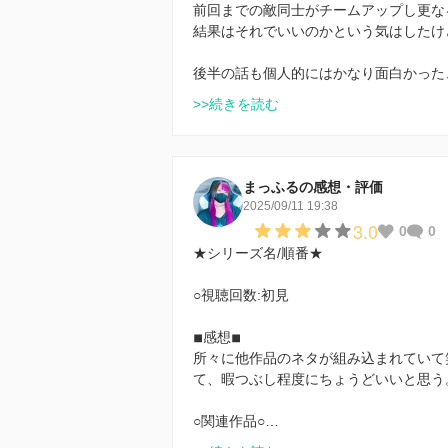
前回までの敵同士がチームアップし更な
結果はそれでいいのかという気はしたけ
後半の話も個人的にはかなり面白かった
>>続きを読む
まっふるの感想・評価
2025/09/11 19:38
3.0
0
0
★シリーズ名/順番★
○視聴回数:初見
◾︎感想◾︎
所々に他作品のネタが組み込まれていて
て、暇つぶし程度にちょうどいいと思う
○関連作品○…