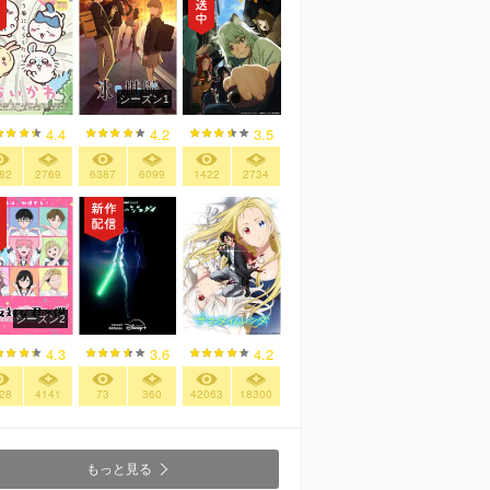
シーズン1
4.4
4.2
3.5
82
2769
6387
6099
1422
2734
シーズン2
4.3
3.6
4.2
28
4141
73
360
42063
18300
もっと見る