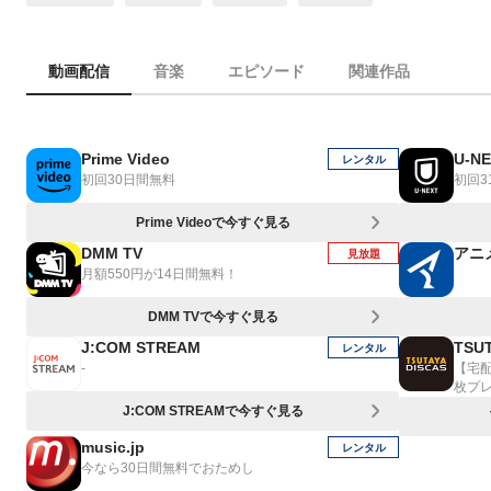
動画配信
音楽
エピソード
関連作品
Prime Video
U-N
レンタル
初回30日間無料
初回3
Prime Videoで今すぐ見る
DMM TV
アニ
見放題
月額550円が14日間無料！
DMM TVで今すぐ見る
J:COM STREAM
TSUT
レンタル
-
【宅
枚プ
J:COM STREAMで今すぐ見る
music.jp
レンタル
今なら30日間無料でおためし