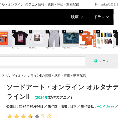
イル・オンラインIIのアニメ情報・感想・評価・動画配信
Filmarksの楽
映画
ドラマ
4
5
6
7
8
9
10
0
¥7,700
¥8,800
¥15,400
¥19,800
¥9,900
¥880
¥7,7
アニメ
ブ ガンゲイル・オンラインIIの情報・感想・評価・動画配信
ソードアート・オンライン オルタナ
ラインII
（
2024年
製作のアニメ）
公開日：2024年10月04日
製作国・地域：
日本
制作会社：
A-1 Pictures
3.6