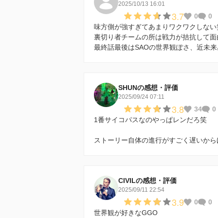
2025/10/13 16:01
3.7
0
0
味方側が強すぎてあまりワクワクしない
裏切り者チームの所は戦力が拮抗して面
最終話最後はSAOの世界観ぽさ、近未
SHUNの感想・評価
2025/09/24 07:11
3.8
34
0
1番サイコパスなのやっぱレンだろ笑
ストーリー自体の進行がすごく遅いから
CIVILの感想・評価
2025/09/11 22:54
3.9
0
0
世界観が好きなGGO