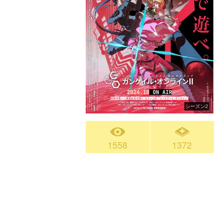
シーズン2
1558
1372