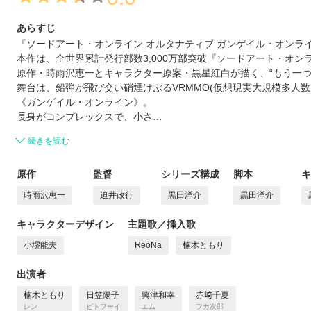
あらすじ
『ソードアート・オンライン オルタナティブ ガンゲイル・オンラ
本作は、全世界累計発行部数3,000万部突破『ソードアート・オン
原作・時雨沢恵一とキャラクター原案・黒星紅白が描く、“もう一つの
舞台は、鉛弾が飛び交い硝煙けぶるVRMMO(仮想現実大規模多人
《ガンゲイル・オンライン》。
長身がコンプレックスで、小さ…
続きを読む
原作
監督
シリーズ構成
脚本
キ
時雨沢恵一
迫井政行
黒田洋介
黒田洋介
キャラクターデザイン
主題歌／挿入歌
小堺能夫
ReoNa
楠木ともり
出演者
楠木ともり
日笠陽子
興津和幸
赤﨑千夏
レン
ピトフーイ
エム
フカ次郎