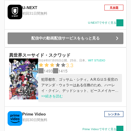
U-NEXT
見放題
初回31日間無料
U-NEXTで今すぐ見る
配信中の動画配信サービスをもっと見る
異世界スーサイド・スクワッド
2024年07月05日公開
、
25分
、
日本
、
WIT STUDIO
3.3
1493
1415
犯罪都市、ゴッサム・シティ。A.R.G.U.S ⻑官の
アマンダ・ウォラーはある任務のため、ハーレ
イ・クイン、デッドショット、ピースメイカー、
クレイフェイス、キング・シャークを招集。ゴッ
>>続きを読む
サムの極悪悪党（ヴィラン）共が送りこまれたの
は、ゲートによって繋がった剣と魔法の世界、オ
ークが闊歩しドラゴンが空を翔ける″異世界＝
Prime Video
レンタル
ISEKAI″だった︕︕ ISEKAI 到着直後から暴⾛する
初回30日間無料
ハーレイ達だったが、王国の兵隊に捕まり監獄送
りに。首に装着された爆弾の爆発まであと 72 時
Prime Videoで今すぐ見る