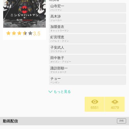
山寺宏一
バットマン
高木渉
ジョーカー
加隈亜衣
3.5
キャットウーマン
釘宮理恵
ハーレイ・クイン
子安武人
ゴリラグロッド
田中敦子
ポイズン・アイビー
諏訪部順一
デスストローク
チョー
ペンギン
もっと見る
6551
4079
動画配信
PR