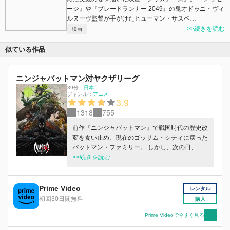
ージ』や『ブレードランナー 2049』の鬼才ドゥニ・ヴィ
ルヌーヴ監督が手がけたヒューマン・サスペ…
>>続きを読む
映画
似ている作品
ニンジャバットマン対ヤクザリーグ
89分
、
日本
ジャンル：
アニメ
3.9
1318
755
前作『ニンジャバットマン』で戦国時代の歴史改
変を食い止め、現在のゴッサム・シティに戻った
バットマン・ファミリー。 しかし、次の日、彼
らは驚愕の事態を目にする。日本列島が消失し、
>>続きを読む
ゴッサム・シティ上空に「ヒノモト」と呼ばれる
巨大な島が現れたのだ。やがて、上空から無数の
ヤクザが降下し、ゴッサム・シティの人々に襲い
Prime Video
レンタル
かかる。さらには、彼らを守るべきヒーローチー
初回30日間無料
購入
ム“ジャスティス・リーグ”も消息を絶ったという
のだ。 いったい、世界に何が起こったのか。上
Prime Videoで今すぐ見る
空に特殊なエネルギー反応を感知したバットマン