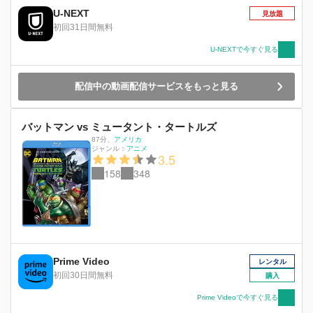
は、真相究明のためヒノモトへ向かう。そこに
U-NEXT
見放題
は、ヤクザがヤクザを支配し、血で血を洗う究極
初回31日間無料
の仁義なき世界が広がっていた。そして、その頂
点に君臨するのは、いなくなったはずのジャステ
U-NEXTで今すぐ見る
ィス・リーグの面々と姿も能力もうり二つの、
「ヤクザリーグ」の超人たちだった。 ゴッサ
配信中の動画配信サービスをもっと見る
ム・シティに攻撃を仕掛けてくるヤクザリーグを
相手に、バットマンの必死の反撃が始まる！
バットマン vs ミュータント・タートルズ
87分
、
アメリカ
ジャンル：
アニメ
3.5
158
348
Prime Video
レンタル
初回30日間無料
購入
Prime Videoで今すぐ見る