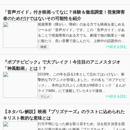
「音声ガイド」付き映画ってなに？体験＆徹底調査！視覚障害
者のためだけではないその可能性を紹介
視覚障害（障がい、障碍）のある方でも映画を楽しめる
ツールが「音声ガイド」です。この「音声ガイド」があ
ることで視覚障害のある方でも、劇場で他の観客と一緒
に観たり、良い音響で楽しんだり、上映中の話題作の…
>>続きを読む
映画
『ポプテピピック』で大ブレイク！今注目のアニメスタジオ
「神風動画」とは！？
2018年。この年を語る1本として忘れてはいけない、衝
撃的なTVアニメが登場しました。その名も『ポプテピピ
ック』。本作は大川ぶくぶ先生がWEBコミック「まんが
ライフWIN」にて連載していた4コマ漫画…
>>続きを読む
アニメ
【ネタバレ解説】映画『プリズナーズ』のラストに込められた
キリスト教的な意味とは
行方不明になった娘を取り戻すため、法を犯す決意を固
めた父親の姿を描いた映画『プリズナーズ』。 『メッセ