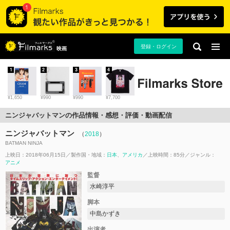
登録・ログイン
映画
1
2
3
4
¥1,650
¥990
¥990
¥7,700
ニンジャバットマンの作品情報・感想・評価・動画配信
ニンジャバットマン
（
2018
）
BATMAN NINJA
上映日：2018年06月15日
製作国・地域：
日本
アメリカ
上映時間：85分
ジャンル：
アニメ
監督
水崎淳平
脚本
中島かずき
出演者