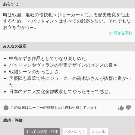
あらすじ
時は戦国、最狂の愉快犯＜ジョーカー＞による歴史改変を阻止
するため、 ＜バットマン＞はすべての武器を失い、それでもな
お立ち向かう─…
続きを読む
みんなの反応
中島かずき作品としてかなり楽しめた。
バットマンやヴィランの甲冑デザインのセンスの良さ。
戦闘シーンのかっこよさ。
声優陣も豪華で特にジョーカーの高木渉さんが抜群に良かっ
た。
日本のアニメ文化全部吸収してやったぞって感じ。
この情報はユーザーの感想を元に自動生成しています
感想・評価
すべての感想・評価
ネタバレなし
ネタバレ