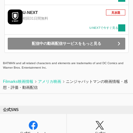
間…。タイムリミットが迫るハーレイ達。⼥王ア
ルドラとの交渉の末、掴み取った解放の条件は″
U-NEXT
見放題
敵対する帝国軍の征圧″NO CHOICE ︕︕⾃由を
初回31日間無料
得るため…ハーレイ達はファンタスティックでデ
ンジャラスな戦地へ向かう︕︕ 逃げても即死︕
U-NEXTで今すぐ見る
任務失敗でも即死︕命懸けのミッションを背負っ
たハーレイ達はこの ISEKAI を生き抜くことがで
配信中の動画配信サービスをもっと見る
きるのか︕︖決死の特殊部隊＝スーサイド・スク
ワッドのド派手な”暴”険譚が今、幕を開ける︕
LET'S PARTY︕︕
BATMAN and all related characters and elements are trademarks of and DC Comics and
Warner Bros. Entertainment Inc.
Filmarks映画情報
アメリカ映画
ニンジャバットマンの映画情報・感
想・評価・動画配信
公式SNS