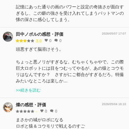
記憶にあった通りの画のパワーと設定の奇抜さが面白す
ぎるし、この癖の強さを受け入れてしまうバットマンの
懐の深さに感心してしまう。
田中ノポルの感想・評価
2026/05/07 17:07
0
0
3.0
頭悪すぎて脳溶けそう。
ちょっと悪ノリがすぎるな。むちゃくちゃやで。この際
巨大ロボットには目をつむってやるが、あの猿とコウモ
リはなんですか？ さすがにご都合がすぎるだろ。特撮
みたいなところは楽しか…
>>続きを読む
燦の感想・評価
2026/05/04 16:10
0
0
-
まさかの城がロボになる
ロボと猿＆コウモリで戦えるのすご