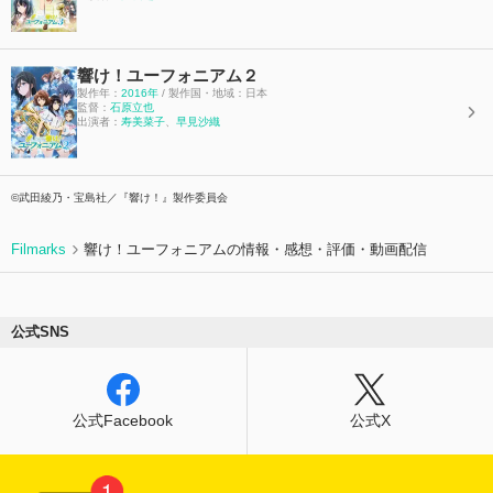
響け！ユーフォニアム２
製作年：
2016年
/ 製作国・地域：日本
監督：
石原立也
出演者：
寿美菜子
、
早見沙織
©武田綾乃・宝島社／『響け！』製作委員会
Filmarks
響け！ユーフォニアムの情報・感想・評価・動画配信
公式SNS
公式Facebook
公式X