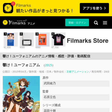
登録・ログイン
アニメ
1
2
3
4
¥1,650
¥990
¥990
¥7,700
響け！ユーフォニアムのアニメ情報・感想・評価・動画配信
響け！ユーフォニアム
（
2015
）
公開日：2015年04月
製作国・地域：
日本
制作会社：
京都アニメーション
再生時間：24分
原作
武田綾乃
監督
石原立也
シリーズ構成
花田十輝