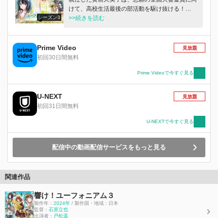
けて、高校生活最後の部活動を駆け抜ける！
シーズン3
2024年春――そして、次の曲が始まるのです！
>>続きを読む
Prime Video
見放題
初回30日間無料
Prime Videoで今すぐ見る
U-NEXT
見放題
初回31日間無料
U-NEXTで今すぐ見る
配信中の動画配信サービスをもっと見る
関連作品
響け！ユーフォニアム３
製作年：
2024年
/ 製作国・地域：日本
監督：
石原立也
出演者：
戸松遥