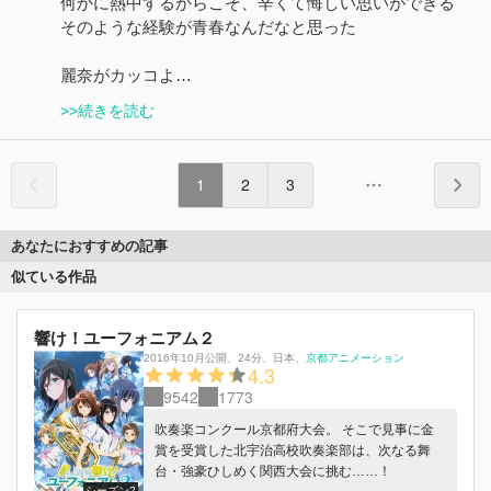
何かに熱中するからこそ、辛くて悔しい思いができる
そのような経験が青春なんだなと思った
麗奈がカッコよ…
>>続きを読む
1
2
3
あなたにおすすめの記事
似ている作品
響け！ユーフォニアム２
2016年10月公開
、
24分
、
日本
、
京都アニメーション
4.3
9542
1773
吹奏楽コンクール京都府大会。 そこで見事に金
賞を受賞した北宇治高校吹奏楽部は、次なる舞
台・強豪ひしめく関西大会に挑む……！
シーズン2