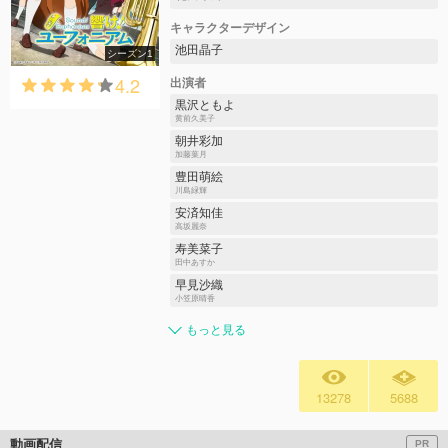
キャラクターデザイン
池田晶子
シーズン1
4.2
出演者
黒沢ともよ
黄前久美子
朝井彩加
加藤葉月
豊田萌絵
川島緑輝
安済知佳
高坂麗奈
寿美菜子
田中あすか
早見沙織
小笠原晴香
もっと見る
13278
5688
動画配信
PR