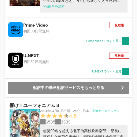
年生の加部友恵と、 4月から新しく入った1年生
の指導にあたることになる。 全国大会出場校と
>>続きを読む
もあって、多くの1年生が入部するなか、 低音パ
ートへやって来たのは4名。 一見すると何の問題
もなさそうな久石奏。 周囲と馴染もうとしない
Prime Video
見放題
鈴木美玲。 そんな美玲と仲良くしたい鈴木さつ
初回30日間無料
き。 自身のことを語ろうとしない月永求。 サン
ライズフェスティバル、オーディション、そして
Prime Videoで今すぐ見る
コンクール。 「全国大会金賞」を目標に掲げる
吹奏楽部だけど、問題が次々と勃発して……！？
U-NEXT
見放題
北宇治高校吹奏楽部、波乱の日々がスタート！
初回31日間無料
U-NEXTで今すぐ見る
配信中の動画配信サービスをもっと見る
響け！ユーフォニアム３
2024年04月07日公開
、
25分
、
日本
、
京都アニメーション
4.5
6535
3339
総勢90名を超える北宇治高校吹奏楽部。 部長に
就任した黄前久美子は、悲願の全国大会金賞に向