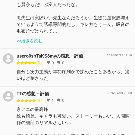
も麗奈もだいぶ変人だったな。
滝先生は実際いい先生なんだろうか。生徒に選択肢与え
ているようで誘導尋問的だし、キレ方もうーん。吸音の
毛布片づけられて…
>>続きを読む
usero0sbTaKS8myの感想・評価
2026/07/12 11:16
0
0
5.0
自分も実力主義か年功序列かで揉めたことあるから、痛
いほど刺さった
TTの感想・評価
2026/07/09 20:00
1
0
5.0
京アニの最高峰
絵も綺麗、キャラも可愛い、ストーリーもいい、人間関
係の細部のリアルさもいい