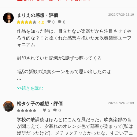
まりえの感想・評価
2026/07/29 22:16
0
0
4.0
作品を知った時は、目立たない楽器だから注目させてや
ろう的な？！と捻くれた感想を抱いた元吹奏楽部ユーフ
ォニアム
封印されていた記憶が1話ずつ蘇ってくる
1話の新歓の演奏シーンをみて思い出したのは
…
>>続きを読む
松タケ子の感想・評価
2026/07/26 23:09
5
0
-
学校の放課後はほんとにこんな風だった。吹奏楽部の音
が聞こえて、夕暮れのオレンジ色で部室が染まって(私は
漫研だったけど)。メチャクチャよかったな、すごいアニ