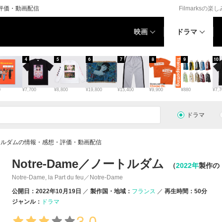
・評価・動画配信
Filmarksの楽
映画
ドラマ
4
5
6
7
8
9
10
0
¥7,700
¥8,800
¥19,800
¥15,400
¥9,900
¥880
¥7,7
ドラマ
ノートルダムの情報・感想・評価・動画配信
Notre-Dame／ノートルダム
（
2022年
製作の
Notre-Dame, la Part du feu／Notre-Dame
公開日：2022年10月19日
製作国・地域：
フランス
再生時間：50分
ジャンル：
ドラマ
3.0