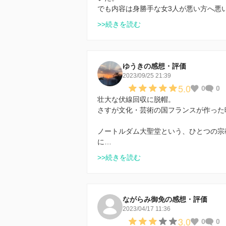
でも内容は身勝手な女3人が悪い方へ悪
>>続きを読む
ゆうきの感想・評価
2023/09/25 21:39
5.0
0
0
壮大な伏線回収に脱帽。
さすが文化・芸術の国フランスが作った
ノートルダム大聖堂という、ひとつの宗
に…
>>続きを読む
ながらみ御免の感想・評価
2023/04/17 11:36
3.0
0
0