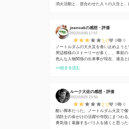
消火活動と、居合わせた人々の人生と、
jeanoakの感想・評価
2022/10/30 17:57
3.0
0
0
ノートルダムの大火災を食い止めようと
周辺模様のストーリーが多く、、事前の
色んな人物関係の出来事が現在、過去と
>>続きを読む
ルーク大佐の感想・評価
2022/10/25 23:50
2.0
5
0
酷い脚本だった。ノートルダム火災で傷
消防士の命がけの活躍や寺院にまつわる
勇気強く葛藤するパリ人を描くと思った