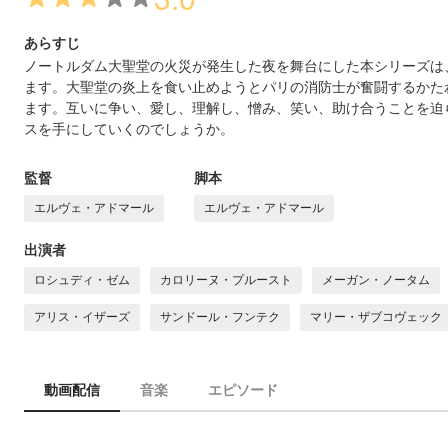
あらすじ
ノートルダム大聖堂の火災が発生した夜を舞台にした本シリーズは
ます。大聖堂の炎上を食い止めようとパリの消防士が奮闘するかた
ます。互いに争い、愛し、理解し、憎み、笑い、助け合うことを迫
スを手にしていくのでしょうか。
監督
脚本
エルヴェ・アドマール
エルヴェ・アドマール
出演者
ロシュディ・ゼム
カロリーヌ・プルースト
メーガン・ノータム
アリス・イザーズ
サンドール・フンテク
マリー・ザブコヴェック
動画配信
音楽
エピソード