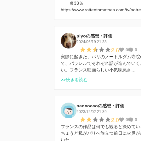
🍿33％
https://www.rottentomatoes.com/tv/not
piyoの感想・評価
2024/06/19 21:38
2.6
0
0
実際に起きた、パリのノートルダム寺院
て、パラレルでそれぞれ話が進んでいく
い。フランス映画らしい小気味悪さ…
>>続きを読む
naococcoの感想・評価
2023/12/02 21:39
2.0
0
0
フランスの作品は何でも観ると決めてい
ちょうど私がパリへ旅立つ前日に火災が
いた。