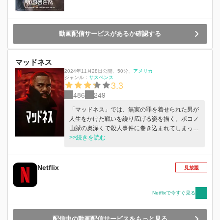
動画配信サービスがあるか確認する
マッドネス
2024年11月28日公開
、
50分
、
アメリカ
ジャンル：
サスペンス
3.3
486
249
「マッドネス」では、無実の罪を着せられた男が
人生をかけた戦いを繰り広げる姿を描く。ポコノ
山脈の奥深くで殺人事件に巻き込まれてしまった
メディア評論家のマンシー・ダニエルズ (コール
>>続きを読む
マン・ドミンゴ)。徐々に追い詰められていくな
か、マンシーは生き延びるために疎遠になってい
た家族と再会し、捨て去っていた理想を再び目指
Netflix
見放題
そうとする。
Netflixで今すぐ見る
配信中の動画配信サービスをもっと見る