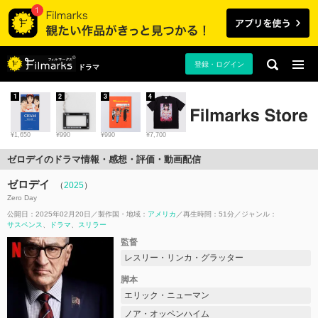
登録・ログイン
ドラマ
1
2
3
4
¥1,650
¥990
¥990
¥7,700
ゼロデイのドラマ情報・感想・評価・動画配信
ゼロデイ
（
2025
）
Zero Day
公開日：2025年02月20日
製作国・地域：
アメリカ
再生時間：51分
ジャンル：
サスペンス
ドラマ
スリラー
監督
レスリー・リンカ・グラッター
脚本
エリック・ニューマン
ノア・オッペンハイム