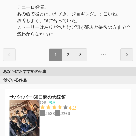
デニーロ好演。
あの歳で役とはいえ水泳、ジョギング。すごいね。
滑舌もよく、役に合っていた。
ストーリーはありがちだけど誰が犯人か最後の方まで全
然わからなかった
1
2
3
あなたにおすすめの記事
似ている作品
サバイバー 60日間の大統領
76分
、
韓国
4.2
2536
2269