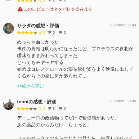
このレビューはネタバレを含みます
サラダの感想・評価
2026/05/25 23:33
3
0
4.5
めっちゃ面白かった
事件の真相は明らかになったけど、プロテウスの真相が
曖昧なまま終わってしまった
とってもモヤモヤする
始めはコレステロールの薬を飲む姿をよく映像に出して
くるからその薬に何か盛られて…
>>続きを読む
tonntの感想・評価
2026/05/18 21:35
0
0
3.0
デ・ニーロの政治物ってだけで緊張感があった。
あの薬品のからみだけ…ちょっと。
フィルマークスのあらすじだけ見たら…内容わかりにく