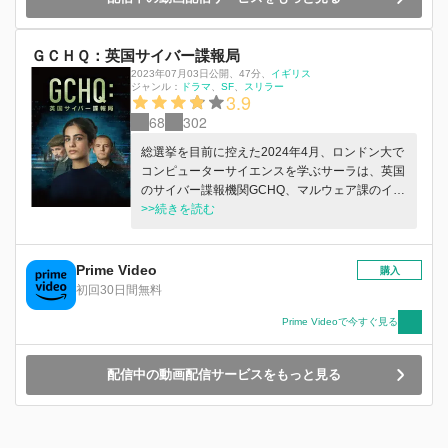
ＧＣＨＱ：英国サイバー諜報局
2023年07月03日公開
、
47分
、
イギリス
ジャンル：
ドラマ
SF
スリラー
3.9
68
302
総選挙を目前に控えた2024年4月、ロンドン大で
コンピューターサイエンスを学ぶサーラは、英国
のサイバー諜報機関GCHQ、マルウェア課のイン
ターンの座を勝ち取る。しかし出勤初日に、ロシ
>>続きを読む
アがイギリスの2大通信社の1つにサイバー攻撃を
仕掛け、英国中のインターネットや通信システム
がダウンするという緊急事態が発生し…。
Prime Video
購入
初回30日間無料
Prime Videoで今すぐ見る
配信中の動画配信サービスをもっと見る