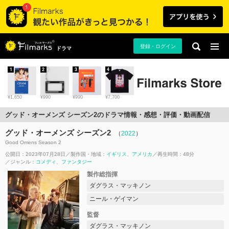
登録・ログイン
ドラマ
1
2
3
4
¥1,650
¥990
¥990
¥7,700
グッド・オーメンズ シーズン2のドラマ情報・感想・評価・動画配信
グッド・オーメンズ シーズン2
（
2022
）
Good Omens Season 2
公開日：2023年07月28日
製作国・地域：
イギリス
アメリカ
再生時間：48分
ジャンル：
コメディ
ファンタジー
製作総指揮
ダグラス・マッキノン
ニール・ゲイマン
監督
ダグラス・マッキノン