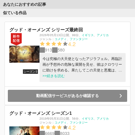
あなたにおすすめの記事
似ている作品
グッド・オーメンズ シリーズ最終回
2026年05月13日公開
、
99分
、
イギリス
アメリカ
ジャンル：
コメディ
ファンタジー
4.2
913
580
今は究極の大天使となったアジラフェル。再臨計
画が予想外の危険な展開を見せ、彼はクロウリー
に助けを求める。果たしてこの天使と悪魔は、手
シーズン3
遅れになる前に関係を修復できるのだろうか？
>>続きを読む
2026年5月13日（水）より独占配信中
動画配信サービスがあるか確認する
グッド・オーメンズ シーズン1
2019年05月31日公開
、
56分
、
イギリス
アメリカ
ジャンル：
コメディ
ファンタジー
4.2
6669
8033