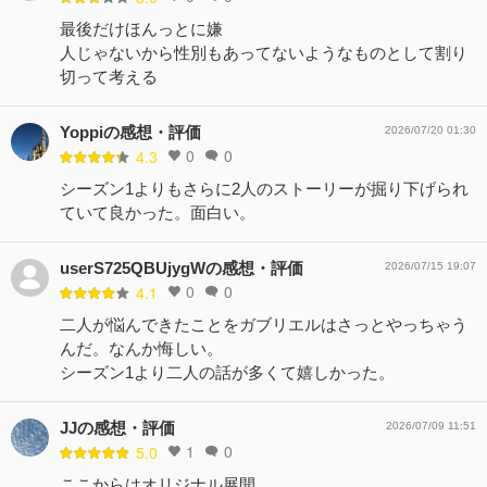
最後だけほんっとに嫌
人じゃないから性別もあってないようなものとして割り
切って考える
Yoppiの感想・評価
2026/07/20 01:30
0
0
4.3
シーズン1よりもさらに2人のストーリーが掘り下げられ
ていて良かった。面白い。
userS725QBUjygWの感想・評価
2026/07/15 19:07
0
0
4.1
二人が悩んできたことをガブリエルはさっとやっちゃう
んだ。なんか悔しい。
シーズン1より二人の話が多くて嬉しかった。
JJの感想・評価
2026/07/09 11:51
1
0
5.0
ここからはオリジナル展開