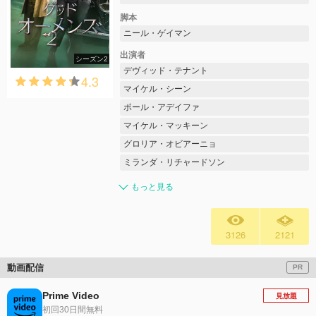
脚本
ニール・ゲイマン
出演者
シーズン2
デヴィッド・テナント
4.3
マイケル・シーン
ポール・アデイファ
マイケル・マッキーン
グロリア・オビアーニョ
ミランダ・リチャードソン
もっと見る
3126
2121
動画配信
PR
Prime Video
見放題
初回30日間無料