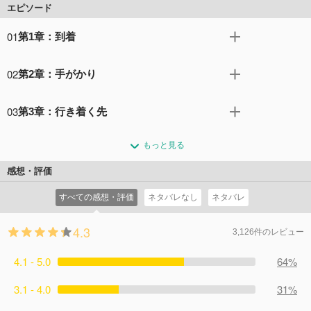
エピソード
01
第1章：到着
アジラフェルの書店の入り口に1人の訪問者が現れる。こ
02
第2章：手がかり
れによりもたらされた混乱で、現役を退いた天使のアジラ
フェルと悪魔のクロウリーの生活は激しくかき乱される。
天国と地獄は行方不明の大天使を懸命に捜索する。アジラ
クロウリーが怒りを爆発させた時、地元商店会のマギーと
03
第3章：行き着く先
フェルはある歌を耳にした時、謎を解く手がかりに気付
ニーナはニーナが経営するカフェに閉じ込められる。天国
く。クロウリーとアジラフェルはパブを訪れ、人間カップ
天国は、天使のムリエルを変装させて地球に送り込み、ア
と地獄が疑念を抱く中、クロウリーとアジラフェルの意見
ルの恋を取り持つ方法について話し合う。約5000年前、ク
もっと見る
ジラフェルとクロウリーを見張らせる。アジラフェルは手
は対立する。
ロウリーは、神のお気に入りの正しい人物ヨブの処罰に遣
がかりを追ってエディンバラへと車を運転して向かい、多
コメント21件
拍手62回
感想・評価
わされていた。アジラフェルは身をもって誘惑を体験す
くの断片的な情報を手に入れる。1827年、クロウリーとア
る。果たしてガブリエルは何を信じ、何を信じないのだろ
すべての感想・評価
ネタバレなし
ネタバレ
ジラフェルはエディンバラを訪れ、墓荒らし、彫像、そし
うか。
て１瓶のアヘンチンキにまつわる不幸な出来事と遭遇す
コメント14件
拍手49回
4.3
る。そして現在、書店の店番を任されたクロウリーは、人
3,126件のレビュー
間と天気に失望している。
4.1 - 5.0
コメント12件
拍手33回
64%
3.1 - 4.0
31%