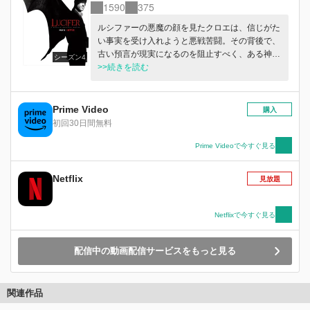
1590
375
ルシファーの悪魔の顔を見たクロエは、信じがた
い事実を受け入れようと悪戦苦闘。その背後で、
古い預言が現実になるのを阻止すべく、ある神父
シーズン4
が暗躍を始める。
>>続きを読む
Prime Video
購入
初回30日間無料
Prime Videoで今すぐ見る
Netflix
見放題
Netflixで今すぐ見る
配信中の動画配信サービスをもっと見る
関連作品