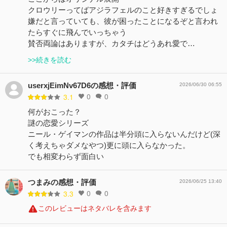
クロウリーってばアジラフェルのこと好きすぎるでしょ
嫌だと言っていても、彼が困ったことになるぞと言われ
たらすぐに飛んでいっちゃう
賛否両論はありますが、カタチはどうあれ愛で…
>>続きを読む
userxjEimNv67D6の感想・評価
2026/06/30 06:55
0
0
3.1
何がおこった？
謎の恋愛シリーズ
ニール・ゲイマンの作品は半分頭に入らないんだけど(深
く考えちゃダメなやつ)更に頭に入らなかった。
でも相変わらず面白い
つまみの感想・評価
2026/06/25 13:40
0
0
3.3
このレビューはネタバレを含みます