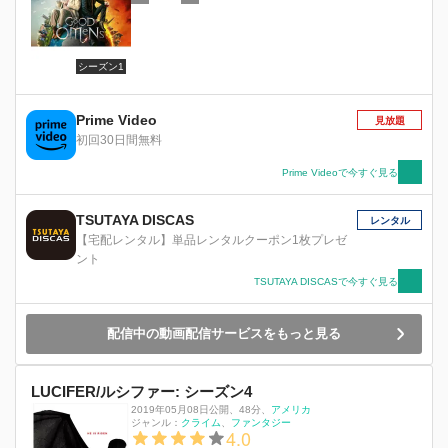
シーズン1
Prime Video
見放題
初回30日間無料
Prime Videoで今すぐ見る
TSUTAYA DISCAS
レンタル
【宅配レンタル】単品レンタルクーポン1枚プレゼ
ント
TSUTAYA DISCASで今すぐ見る
配信中の動画配信サービスをもっと見る
LUCIFER/ルシファー: シーズン4
2019年05月08日公開
、
48分
、
アメリカ
ジャンル：
クライム
ファンタジー
4.0