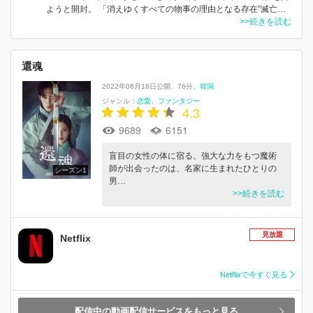
ようと開封。 「消えゆくすべての物事の理由となる存在”滅亡…
>>続きを読む
還魂
2022年06月18日公開
76分
韓国
ジャンル：
恋愛
ファンタジー
4.3
9689
6151
盲目の女性の体に宿る、強大な力をもつ魔術
師が出会ったのは、名家に生まれたひとりの
シーズン1
男…
>>続きを読む
見放題
Netflix
Netflixで今すぐ見る
配信中の動画配信サービスをもっと見る