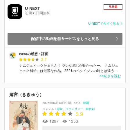
見放題
U-NEXT
初回31日間無料
U-NEXTで今すぐ見る
配信中の動画配信サービスをもっと見る
nasaの感想・評価
3.7
ナムジュヒョクたまらん！ ツンな感じが良かったー。 ナムジュ
ヒョク補給には最適な作品。2521のペクイジンの時とは違う…
>>続きを読む
鬼宮（ききゅう）
2025年04月18日公開
66分
韓国
ジャンル：
恋愛
ファンタジー
時代劇
3.9
1297
1353