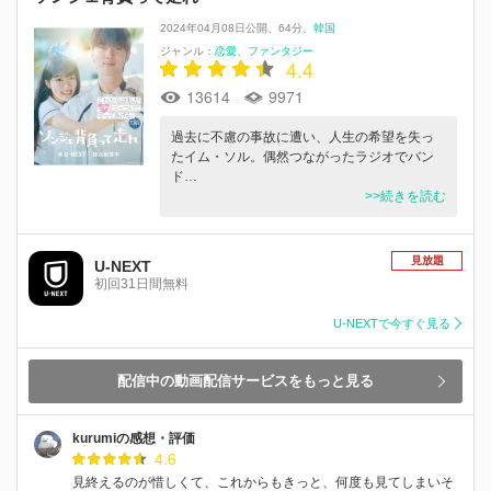
2024年04月08日公開
64分
韓国
ジャンル：
恋愛
ファンタジー
4.4
13614
9971
過去に不慮の事故に遭い、人生の希望を失っ
たイム・ソル。偶然つながったラジオでバン
ド…
>>続きを読む
見放題
U-NEXT
初回31日間無料
U-NEXTで今すぐ見る
配信中の動画配信サービスをもっと見る
kurumiの感想・評価
4.6
見終えるのが惜しくて、これからもきっと、何度も見てしまいそ