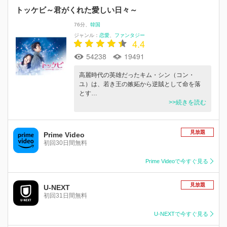
トッケビ～君がくれた愛しい日々～
76分
韓国
ジャンル：
恋愛
ファンタジー
4.4
54238
19491
高麗時代の英雄だったキム・シン（コン・
ユ）は、若き王の嫉妬から逆賊として命を落
とす…
>>続きを読む
見放題
Prime Video
初回30日間無料
Prime Videoで今すぐ見る
見放題
U-NEXT
初回31日間無料
U-NEXTで今すぐ見る