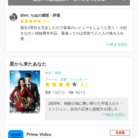
Bimi_ちぬの感想・評価
5.0
最近2周目を完走したので還魂のレビューをしようと思う！ 大好
きなホン姉妹脚本作品。還魂ってのは邪術で人と人の魂を入れ
替…
>>続きを読む
星から来たあなた
45分
韓国
ジャンル：
恋愛
ファンタジー
4.1
19210
9015
1609年、朝鮮の地に舞い降りた宇宙人のト・
ミンジュン。自分の正体と超能力を隠し4…
>>続きを読む
見放題
Prime Video