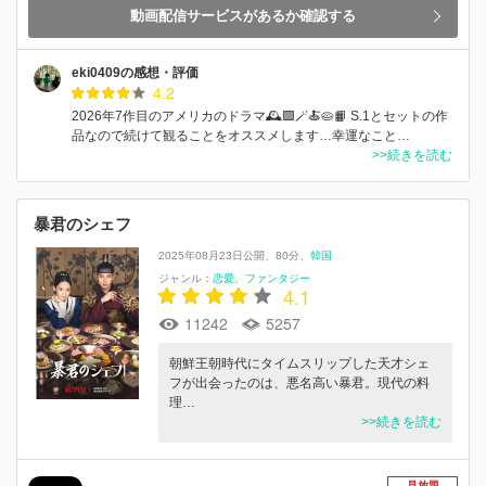
動画配信サービスがあるか確認する
eki0409の感想・評価
4.2
2026年7作目のアメリカのドラマ🕰️🟩🪄🍝🥧📙 S.1とセットの作
品なので続けて観ることをオススメします…幸運なこと…
>>続きを読む
暴君のシェフ
2025年08月23日公開
80分
韓国
ジャンル：
恋愛
ファンタジー
4.1
11242
5257
朝鮮王朝時代にタイムスリップした天才シェ
フが出会ったのは、悪名高い暴君。現代の料
理…
>>続きを読む
見放題