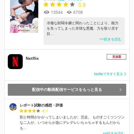
3.9
13544
6708
冷徹な財閥令嬢と関わったことにより、能力
を失ってしまった非情な悪魔。力を取り戻す
目…
>>続きを読む
見放題
Netflix
Netflixで今すぐ見る
配信中の動画配信サービスをもっと見る
レポート試験の感想・評価
4.1
割と時間がかかってしまいましたが、完走。 ものすごくツンツン
な二人が、いつからか急にデレデレいちゃちゃするもんだから
も…
>>続きを読む