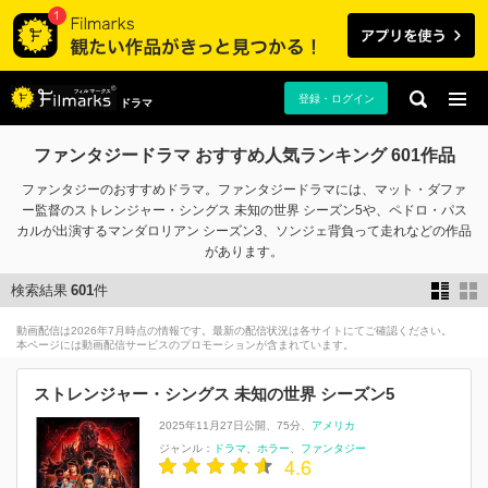
登録・ログイン
ドラマ
ファンタジードラマ おすすめ人気ランキング 601作品
ファンタジーのおすすめドラマ。ファンタジードラマには、マット・ダファ
ー監督のストレンジャー・シングス 未知の世界 シーズン5や、ペドロ・パス
カルが出演するマンダロリアン シーズン3、ソンジェ背負って走れなどの作品
があります。
検索結果
601
件
動画配信は2026年7月時点の情報です。最新の配信状況は各サイトにてご確認ください。
本ページには動画配信サービスのプロモーションが含まれています。
ストレンジャー・シングス 未知の世界 シーズン5
2025年11月27日公開
75分
アメリカ
ジャンル：
ドラマ
ホラー
ファンタジー
4.6