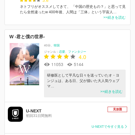
ネトフリがオススメしてきて、 「中国の歴史もの？」と思って見
たら全然違ったw 400年後、人間は「三体」という宇宙人…
>>続きを読む
W -君と僕の世界-
40分
韓国
ジャンル：
恋愛
ファンタジー
4.0
11053
5144
研修医として平凡な日々を送っていたオ・ヨ
ンジュは、ある日、父が描いた大人気ウェブ
マ…
>>続きを読む
見放題
U-NEXT
初回31日間無料
U-NEXTで今すぐ見る