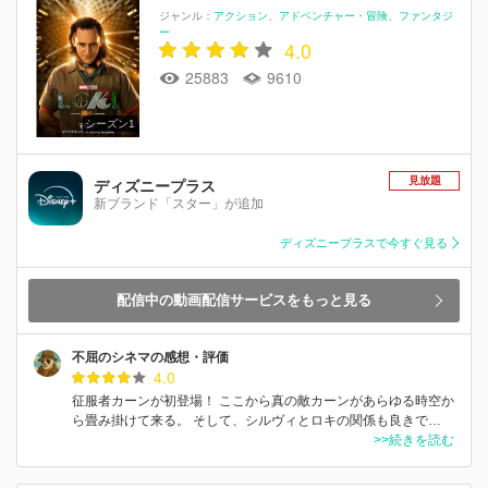
ジャンル：
アクション
アドベンチャー・冒険
ファンタジ
ー
4.0
25883
9610
シーズン1
見放題
ディズニープラス
新ブランド「スター」が追加
ディズニープラスで今すぐ見る
配信中の動画配信サービスをもっと見る
不屈のシネマの感想・評価
4.0
征服者カーンが初登場！ ここから真の敵カーンがあらゆる時空か
ら畳み掛けて来る。 そして、シルヴィとロキの関係も良きで…
>>続きを読む