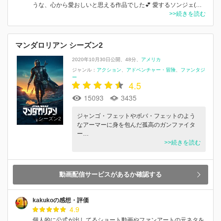
うな、心から愛おしいと思える作品でした💕 愛するソンジェ(…
>>続きを読む
マンダロリアン シーズン2
2020年10月30日公開
48分
アメリカ
ジャンル：
アクション
アドベンチャー・冒険
ファンタジ
ー
4.5
15093
3435
ジャンゴ・フェットやボバ・フェットのよう
シーズン2
なアーマーに身を包んだ孤高のガンファイタ
ー…
>>続きを読む
動画配信サービスがあるか確認する
kakukoの感想・評価
4.9
個人的に公式が出してるショート動画やファンアートの元ネタを