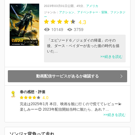
2023年03月01日公開
45分
アメリカ
ジャンル：
アクション
アドベンチャー・冒険
ファンタジ
ー
4.3
10149
3759
「エピソード６／ジェダイの帰還」のその
シーズン3
後、ダース・ベイダーが去った後の時代を描
いた…
>>続きを読む
動画配信サービスがあるか確認する
春の感想・評価
4.0
完走は2025年1月 本日、映画を観に行くので慌ててレビュー💫
楽しみーー😊 2023年配信開始当時に観たら、あれ？…
>>続きを読む
ソンジェ背負って走れ