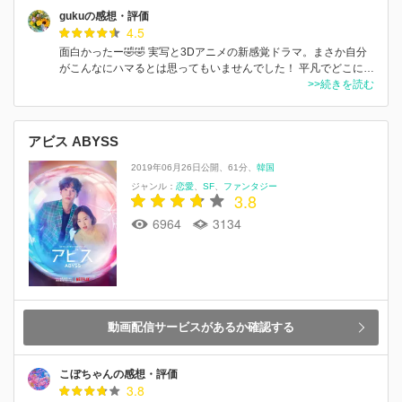
gukuの感想・評価
4.5
面白かったー🤣🤣 実写と3Dアニメの新感覚ドラマ。まさか自分
がこんなにハマるとは思ってもいませんでした！ 平凡でどこに…
>>続きを読む
アビス ABYSS
2019年06月26日公開
61分
韓国
ジャンル：
恋愛
SF
ファンタジー
3.8
6964
3134
動画配信サービスがあるか確認する
こぼちゃんの感想・評価
3.8