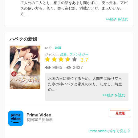
主人公の二人とも、相手の話をあまり聞かずに、突っ走る。アビ
スの使い方も、色々、突っ込む処、満載だけど、まぁいいか。一
方…
>>続きを読む
ハベクの新婦
65分
韓国
ジャンル：
恋愛
ファンタジー
3.7
9865
3637
水国の王に即位するため、人間界に降り立っ
た水の神ハベクと家来のスリ。しかし、時空
の…
>>続きを読む
見放題
Prime Video
初回30日間無料
Prime Videoで今すぐ見る