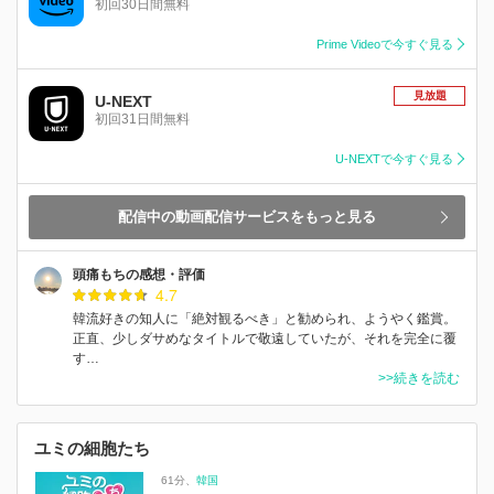
初回30日間無料
Prime Videoで今すぐ見る
見放題
U-NEXT
初回31日間無料
U-NEXTで今すぐ見る
配信中の動画配信サービスをもっと見る
頭痛もちの感想・評価
4.7
韓流好きの知人に「絶対観るべき」と勧められ、ようやく鑑賞。
正直、少しダサめなタイトルで敬遠していたが、それを完全に覆
す…
>>続きを読む
ユミの細胞たち
61分
韓国