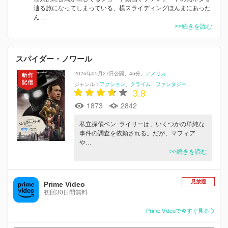
辿る旅になってしまっている、横スライディングほんまにあった
ん…
>>続きを読む
スパイダー・ノワール
2026年05月27日公開
46分
アメリカ
ジャンル：
アクション
クライム
ファンタジー
3.8
1873
2842
私立探偵ベン･ライリーは、いくつかの単純な
事件の調査を依頼される。だが、マフィア
や…
>>続きを読む
見放題
Prime Video
初回30日間無料
Prime Videoで今すぐ見る