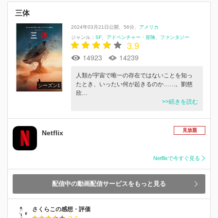
三体
2024年03月21日公開
56分
アメリカ
ジャンル：
SF
アドベンチャー・冒険
ファンタジー
3.9
14923
14239
人類が宇宙で唯一の存在ではないことを知っ
たとき、いったい何が起きるのか……。劉慈
シーズン1
欣…
>>続きを読む
見放題
Netflix
Netflixで今すぐ見る
配信中の動画配信サービスをもっと見る
さくらこの感想・評価
3.6