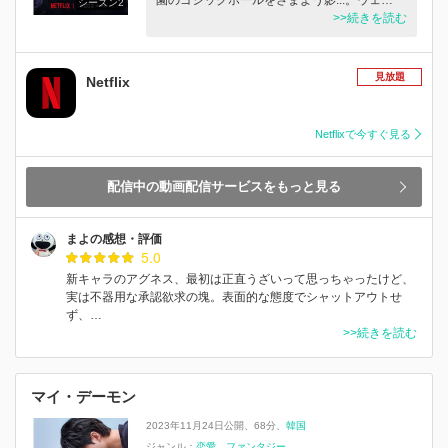
シーズン2
>>続きを読む
見放題
Netflix
Netflixで今すぐ見る
配信中の動画配信サービスをもっと見る
まよの感想・評価
5.0
新キャラのアグネス、最初は正直うざいって思っちゃったけど、
実は不器用な承認欲求の塊。表面的な態度でシャットアウトせ
ず、…
>>続きを読む
マイ・デーモン
2023年11月24日公開
68分
韓国
ジャンル：
恋愛
ファンタジー