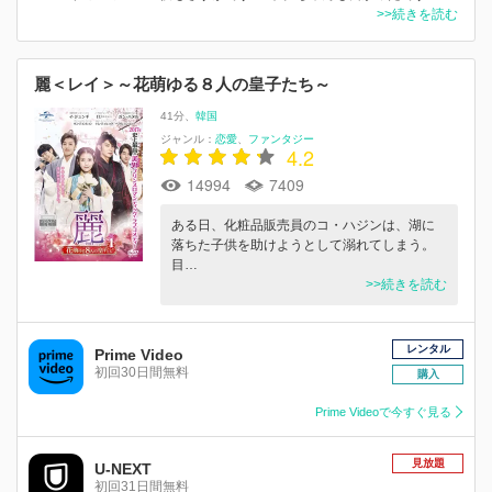
>>続きを読む
麗＜レイ＞～花萌ゆる８人の皇子たち～
41分
韓国
ジャンル：
恋愛
ファンタジー
4.2
14994
7409
ある日、化粧品販売員のコ・ハジンは、湖に
落ちた子供を助けようとして溺れてしまう。
目…
>>続きを読む
レンタル
Prime Video
初回30日間無料
購入
Prime Videoで今すぐ見る
見放題
U-NEXT
初回31日間無料