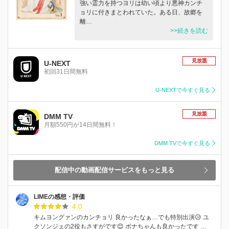
強い霊力を持つヨリは幼い頃より悪神カンチ
ョリに付きまとわれていた。ある日、故郷を
離…
>>続きを読む
見放題
U-NEXT
初回31日間無料
U-NEXTで今すぐ見る
見放題
DMM TV
月額550円が14日間無料！
DMM TVで今すぐ見る
配信中の動画配信サービスをもっと見る
LIMEの感想・評価
4.0
キムヨングァンのカンチョリ 良かったなぁ…でも特別出演😥 ユ
クソンジェの2役もさすがです😊 ボナちゃんも良かったです …