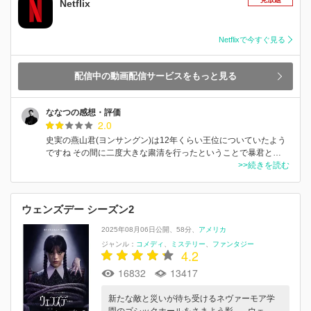
Netflix
Netflixで今すぐ見る
配信中の動画配信サービスをもっと見る
ななつの感想・評価
2.0
史実の燕山君(ヨンサングン)は12年くらい王位についていたよう
ですね その間に二度大きな粛清を行ったということで暴君と…
>>続きを読む
ウェンズデー シーズン2
2025年08月06日公開
58分
アメリカ
ジャンル：
コメディ
ミステリー
ファンタジー
4.2
16832
13417
新たな敵と災いが待ち受けるネヴァーモア学
園のゴシックホールをさまよう影...。ウェ…