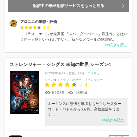
配信中の動画配信サービスをもっと見る
アロユニの感想・評価
4.0
ニコラス・ケイジが最高👏 『スパイダーバース』派生作。とはい
え同一人物というわけでなく、新たなノワールの物語🕸️…
>>続きを読む
ストレンジャー・シングス 未知の世界 シーズン4
2022年05月27日公開
77分
アメリカ
ジャンル：
ドラマ
ホラー
ファンタジー
4.4
51036
13854
ホーキンスに恐怖と破壊をもたらしたスター
コート・バトルから6ヵ月。高校生活をうま
シーズン4
く…
>>続きを読む