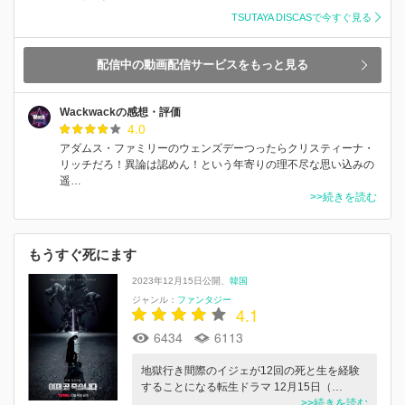
TSUTAYA DISCASで今すぐ見る
配信中の動画配信サービスをもっと見る
Wackwackの感想・評価
4.0
アダムス・ファミリーのウェンズデーつったらクリスティーナ・
リッチだろ！異論は認めん！という年寄りの理不尽な思い込みの
遥…
>>続きを読む
もうすぐ死にます
2023年12月15日公開
韓国
ジャンル：
ファンタジー
4.1
6434
6113
地獄行き間際のイジェが12回の死と生を経験
することになる転生ドラマ 12月15日（…
>>続きを読む