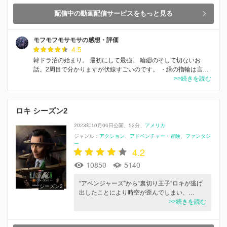
配信中の動画配信サービスをもっと見る
モフモフモサモサの感想・評価
4.5
韓ドラ沼の始まり。 最初にして最強。 輪廻のそして切ないお
話。2周目で分かりますが伏線すごいのです。 ・緑の指輪は言…
>>続きを読む
ロキ シーズン2
2023年10月06日公開
52分
アメリカ
ジャンル：
アクション
アドベンチャー・冒険
ファンタジ
ー
4.2
10850
5140
“アベンジャーズ”から“裏切り王子”ロキが逃げ
シーズン2
出したことにより時空が歪んでしまい、…
>>続きを読む