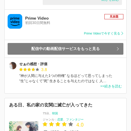
見放題
Prime Video
初回30日間無料
Prime Videoで今すぐ見る
配信中の動画配信サービスをもっと見る
せぁの感想・評価
3.8
“神が人間に与えた1つの特権” なるほどって思ってしまった
“生”じゃなくて“死” 生きることを与えたのではなく 人…
>>続きを読む
ある日、私の家の玄関に滅亡が入ってきた
75分
韓国
ジャンル：
恋愛
ファンタジー
4.0