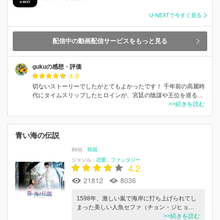
U-NEXTで今すぐ見る
配信中の動画配信サービスをもっと見る
gukuの感想・評価
4.8
切ないストーリーでしたがとてもよかったです！ 千年前の高麗時
代にタイムスリップしたヒロインが、宮廷の陰謀や王位を巡る…
>>続きを読む
青い海の伝説
60分
韓国
ジャンル：
恋愛
ファンタジー
4.2
21812
8036
1598年、激しい嵐で海岸に打ち上げられてし
まった美しい人魚セファ（チョン・ジヒョ…
>>続きを読む