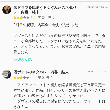
米ドラマを観まくる女ぐみたのネタバ
2026/07/27 14:34
レ・内容・結末
24
0
3.1
2回目の視聴。内容全く覚えてなかった。
ダヴォスと組んだジョイの精神状態が超意味不明で、ダ
ニーが全部壊した、ズタボロになる気分を味合わせた
い、とか言ってるが、てか、お前の父親がダニーの両親
殺したん…
>>続きを読む
酒ポテトのネタバレ・内容・結末
2026/07/19 01:13
0
0
3.0
アイアンフィストの能力が継承可能だと言う新設定一
本で頑張った作品。何とかシリーズを繋ぎ止めることに
必死で、内容があんまり入ってこなかった。
ダヴォスの過去には感情移入できたし、ウォードも好
きなキ…