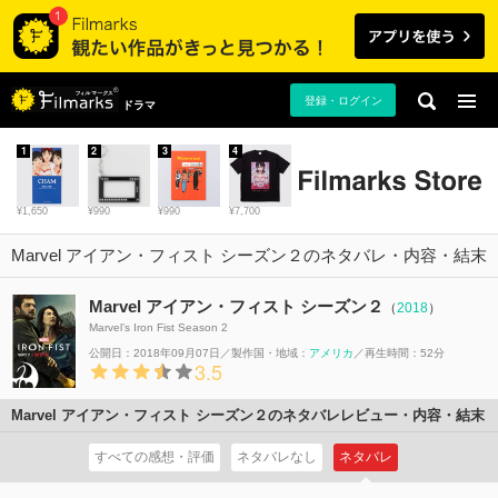
登録・ログイン
ドラマ
1
2
3
4
¥1,650
¥990
¥990
¥7,700
Marvel アイアン・フィスト シーズン２のネタバレ・内容・結末
Marvel アイアン・フィスト シーズン２
（
2018
）
Marvel’s Iron Fist Season 2
公開日：2018年09月07日
製作国・地域：
アメリカ
再生時間：52分
3.5
Marvel アイアン・フィスト シーズン２のネタバレレビュー・内容・結末
すべての感想・評価
ネタバレなし
ネタバレ