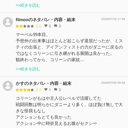
>>続きを読む
filmooのネタバレ・内容・結末
2026/07/16 17:38
0
0
2.0
マーベル99本目。
予想外の出来事はほとんど起こらず退屈だったが、ミス
ティの出張と、アイアンフィストの力がダニーに戻るの
ではなくコリーンに引き継がれる展開は良かった。
観終わってから、コリーンの家紋…
>>続きを読む
かすのネタバレ・内容・結末
2026/07/06 00:04
1
0
3.7
コリーンがもはや主人公レベルで活躍してた
戦闘回数は明らかにダニーより多く、ほぼ負け無しで大
きな怪我もなし
アクションもとても良かった
アクション中に時折見えるお腹がセクシー