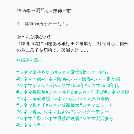
1965年〜🇯🇵兵庫県神戸市
❇️『将軍🐟カッケーな！』
㊙️どんな話なの❓
『家庭環境に問題ある銀行王の家族が、社長自ら、自分
の為に息子を切捨て、破滅の道に…
>>続きを読む
#シネマ金持ち気分
#シネマ愛憎劇
#シネマ銀行
#シネマ一族
#シネマ陰険
#シネマ陰湿
#シネマ餅が湯
#シネマイノシシ狩
#シネマ1965年
#シネマ1960年代
#シネマ兵庫県
#シネマ神戸市
#シネマ理不尽
#シネマ遺恨
#シネマ家族破綻
#シネマ倒産
#シネマ負の連鎖
#シネマ親と子
#シネマ父親偉大
#シネマエリート
#シネマ愛人
#シネマお家柄
#シネマクーデター
#シネマ自殺
#シネマ最後の晩餐
#シネマ実話参考
#シネマドラマ