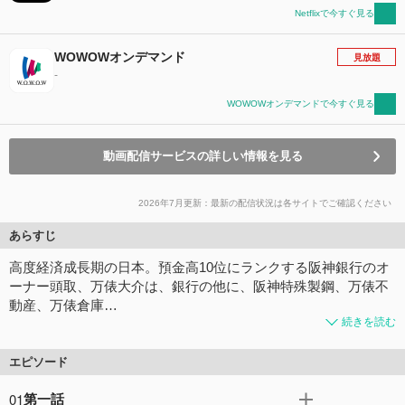
Netflixで今すぐ見る
WOWOWオンデマンド
見放題
-
WOWOWオンデマンドで今すぐ見る
動画配信サービスの詳しい情報を見る
2026年7月更新：最新の配信状況は各サイトでご確認ください
あらすじ
高度経済成長期の日本。預金高10位にランクする阪神銀行のオ
ーナー頭取、万俵大介は、銀行の他に、阪神特殊製鋼、万俵不
動産、万俵倉庫…
続きを読む
エピソード
01
第一話