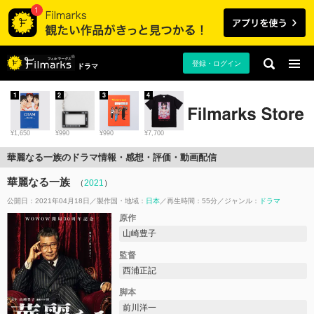
登録・ログイン
ドラマ
1
2
3
4
¥1,650
¥990
¥990
¥7,700
華麗なる一族のドラマ情報・感想・評価・動画配信
華麗なる一族
（
2021
）
公開日：2021年04月18日
製作国・地域：
日本
再生時間：55分
ジャンル：
ドラマ
原作
山崎豊子
監督
西浦正記
脚本
前川洋一