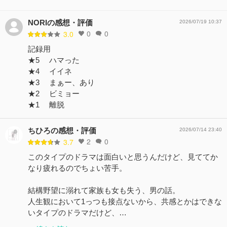
NORIの感想・評価
2026/07/19 10:37
0
0
3.0
記録用
★5 ハマった
★4 イイネ
★3 まぁー、あり
★2 ビミョー
★1 離脱
ちひろの感想・評価
2026/07/14 23:40
2
0
3.7
このタイプのドラマは面白いと思うんだけど、見ててか
なり疲れるのでちょい苦手。
結構野望に溺れて家族も女も失う、男の話。
人生観において1っつも接点ないから、共感とかはできな
いタイプのドラマだけど、…