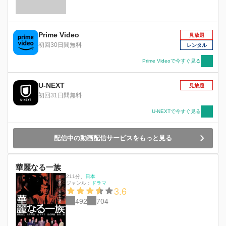
Prime Video
見放題
初回30日間無料
レンタル
Prime Videoで今すぐ見る
U-NEXT
見放題
初回31日間無料
U-NEXTで今すぐ見る
配信中の動画配信サービスをもっと見る
華麗なる一族
211分
、
日本
ジャンル：
ドラマ
3.6
492
704