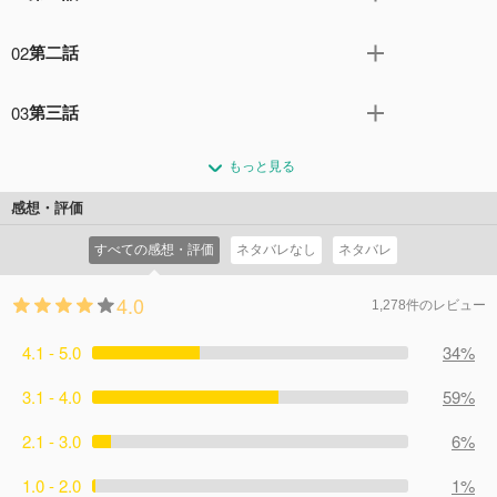
阪神銀行頭取の万俵大介（中井貴一）は、銀行再編成が本
02
第二話
格化しつつあるという情報を得る。一方、阪神特殊製鋼・
専務であり大介の長男・鉄平（向井理）は原料を他社から
相子（内田有紀）の働きにより銀平（藤ヶ谷太輔）と関西
の供給に頼る状態から脱却すべく、自社での高炉建設とい
03
第三話
財閥の重鎮でもある大阪重工・社長の令嬢、万樹子（吉岡
う大事業に乗り出す決意をし、その巨額融資を父・大介に
里帆）との縁談が進む。大介は大蔵省官僚で娘婿の美馬
大介は預金順位をシングルにするべく、全国支店長会議で
依頼する。だが相談を受けた大介の胸中に浮かび上がるの
（要潤）に合併のために必要な機密資料を大蔵省から持ち
もっと見る
1兆円預金獲得の大号令を宣言。大介の期待に応えるべく
は、時代の荒波の中、生き残りを懸けた壮大な野望と、息
出してほしいと頼む。一方で鉄平は元通産大臣で義父でも
池田支店の角田（相島一之）らは昼夜問わず融資調達に勤
子・鉄平に対するある疑惑であった…。
感想・評価
ある大川（永島敏行）の援助もあり通産省から高炉建設の
しむ。大介は資金内容を良くしておくために阪神特殊製鋼
コメント3件
拍手0回
許可が下り夢への第一歩を踏み出そうとするのだが、そこ
すべての感想・評価
ネタバレなし
ネタバレ
への融資削減を決定、それを知った鉄平は大介に再考を懇
に大介が立ちはだかり……。
願するが聞き入れてもらえず衝突する。一方、次女の二子
コメント2件
拍手0回
4.0
（松本穂香）はアメリカから帰国した一之瀬四々彦（工藤
1,278件のレビュー
阿須加）と再会し、心惹かれていく。
4.1 - 5.0
コメント2件
拍手0回
34%
3.1 - 4.0
59%
2.1 - 3.0
6%
1.0 - 2.0
1%