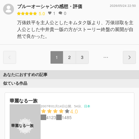
ブルーオーシャンの感想・評価
2026/05/24 22:50
1
0
5.0
万俵鉄平を主人公としたキムタク版より、万俵頭取を主
人公とした中井貴一版の方がストーリー終盤の展開が自
然で良かった。
1
2
3
あなたにおすすめの記事
似ている作品
華麗なる一族
2007年01月14日公開
、
54分
、
日本
4.0
4123
1485
華麗なる一族