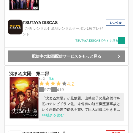
TSUTAYA DISCAS
レンタル
【宅配レンタル】単品レンタルクーポン1枚プレゼ
ント
TSUTAYA DISCASで今すぐ見る
配信中の動画配信サービスをもっと見る
沈まぬ太陽 第二部
50分
、
日本
4.2
977
419
「沈まぬ太陽」が見放題。山崎豊子の最高傑作を
初のテレビドラマ化。未曾有の航空機墜落事故と
いう悲劇の裏で信念を貫いて巨大組織に生きる者
シーズン2
たちを、WOWOW史上最大のスケールで描く。
>>続きを読む