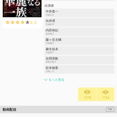
出演者
中井貴一
万俵大介
4.0
向井理
万俵鉄平
内田有紀
高須相子
藤ヶ谷太輔
万俵銀平
麻生祐未
万俵寧子
吉岡里帆
安田万樹子
松本穂香
万俵二子
もっと見る
1278
1744
動画配信
PR