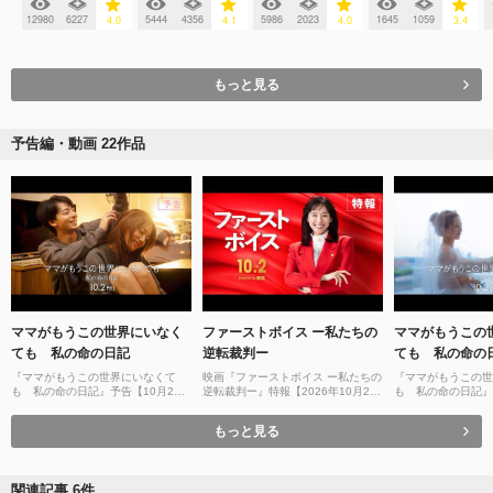
12980
6227
5444
4356
5986
2023
1645
1059
4.0
4.1
4.0
3.4
もっと見る
予告編・動画 22作品
ママがもうこの世界にいなく
ファーストボイス ー私たちの
ママがもうこの
ても 私の命の日記
逆転裁判ー
ても 私の命の
『ママがもうこの世界にいなくて
映画『ファーストボイス ー私たちの
『ママがもうこの世
も 私の命の日記』予告【10月2日
逆転裁判ー』特報【2026年10月2日
も 私の命の日記』
(金)公開】
(金)全国公開】
(金)公開】
もっと見る
関連記事 6件