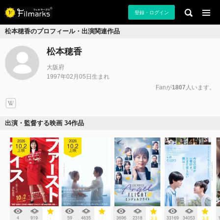
登録・ログイン
松本穂香のプロフィール・出演関連作品
松本穂香
大阪府
1997年02月05日生まれ
Fanが
1807
人います。
出演・監督する映画 34作品
2026
2026
10.2
10.2
上映
上映
4
919
59
4635
3696
2318
33169
34053
-
-
3.8
3.8