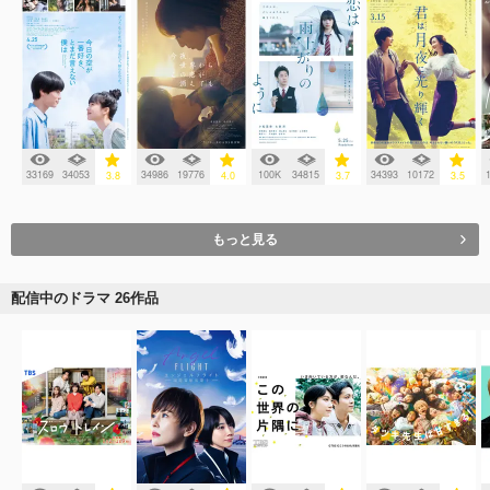
33169
34053
34986
19776
100K
34815
34393
10172
3.8
4.0
3.7
3.5
もっと見る
配信中のドラマ 26作品