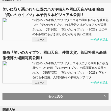
笑いに取り憑かれた伝説のハガキ職人を岡山天音が狂演 映画
『笑いのカイブツ』本予告＆本ビジュアル公開！
“伝説のハガキ職人”ツチヤタカユキの同名私小説を映画化
した『笑いのカイブツ』の本予告と本ビジュアルが公開
された。【本予告】『笑いのカイブツ』（2023）世の中
の不条理にもがき苦しみながらも笑いに猛進…
>>続きを読む
ニュース
映画『笑いのカイブツ』岡山天音、仲野太賀、菅田将暉ら豪華
俳優陣の場面写真公開！
“伝説のハガキ職人”ツチヤタカユキ氏による同名私小説を
原作とした映画『笑いのカイブツ』の場面写真が公開さ
れた。【場面写真】『笑いのカイブツ』（2023）何をす
るにも不器用、人間関係も不得意なツチヤタ…
>>続きを読む
ニュース
もっと見る
関連人物