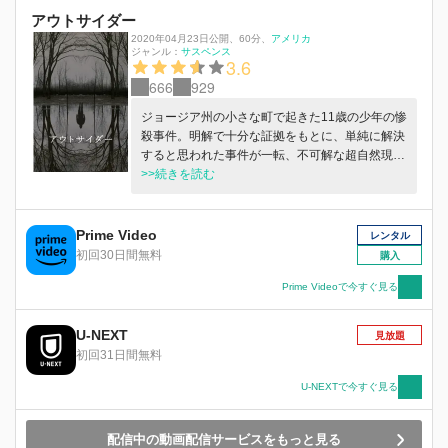
アウトサイダー
2020年04月23日公開
、
60分
、
アメリカ
ジャンル：
サスペンス
3.6
666
929
ジョージア州の小さな町で起きた11歳の少年の惨
殺事件。明解で十分な証拠をもとに、単純に解決
すると思われた事件が一転、不可解な超自然現象
により謎に満ちた展開に・・・。自身も15歳の息
>>続きを読む
子を失ったばかりのベテラン刑事と、一風変わっ
た天才私立探偵の２人がいかにして謎を解明して
いくのか？！
Prime Video
レンタル
初回30日間無料
購入
Prime Videoで今すぐ見る
U-NEXT
見放題
初回31日間無料
U-NEXTで今すぐ見る
配信中の動画配信サービスをもっと見る