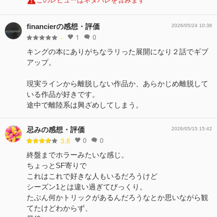
このレビューはネタバレを含みます
financierの感想・評価
2026/05/24 10:38
1
0
-
キングの本にありがちなラリった展開になり２話でギブ
アップ。
現実ラインから離脱しない作品か、あらかじめ離脱して
いる作品が好きです。
途中で離陸系は興ざめしてしまう。
忌みの感想・評価
2026/05/15 15:42
0
0
3.8
終盤までホラーみたいな感じ。
ちょっとSF寄りで
これはこれで好きな人もいるだろうけど
シーズン1とは違い過ぎてびっくり。
たぶん何かトリックがあるんだろうなとか思いながら観
てたけどわからず、