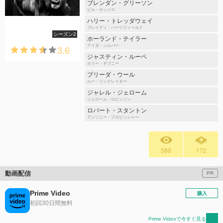
ブレンダン・グリーソン
ビル・ホッジス
ハリー・トレッダウェイ
ブレイディ・ハーツフィールド
シーズン2
ホーランド・テイラー
3.6
アイダ・シルバー
ジャスティン・ルーペ
ホリー・ギブニー
ブリーダ・ウール
ルー・リンクレイター
ジャレル・ジェローム
ジェローム・ロビンソン
ロバート・スタントン
アンソニー・フロビッシャー
588
172
動画配信
PR
Prime Video
購入
初回30日間無料
Prime Videoで今すぐ見る