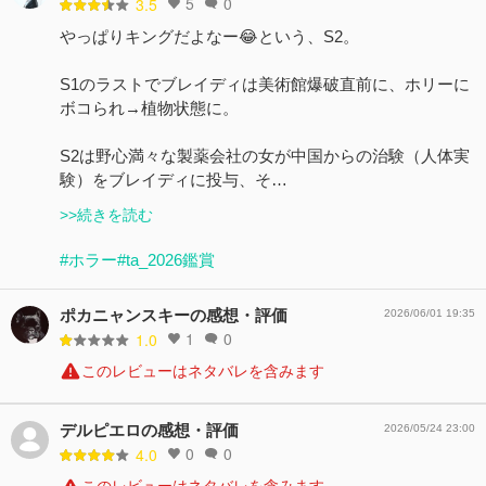
5
0
3.5
やっぱりキングだよなー😂という、S2。
S1のラストでブレイディは美術館爆破直前に、ホリーに
ボコられ→植物状態に。
S2は野心満々な製薬会社の女が中国からの治験（人体実
験）をブレイディに投与、そ…
>>続きを読む
#ホラー
#ta_2026鑑賞
ポカニャンスキーの感想・評価
2026/06/01 19:35
1
0
1.0
このレビューはネタバレを含みます
デルピエロの感想・評価
2026/05/24 23:00
0
0
4.0