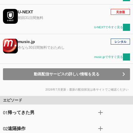
U-NEXT
見放題
初回31日間無料
U-NEXTで今すぐ見る
music.jp
レンタル
今なら30日間無料でおためし
music.jpで今すぐ見る
動画配信サービスの詳しい情報を見る
2026年7月更新：最新の配信状況は各サイトでご確認ください
エピソード
01
帰ってきた男
２度目の無差別殺人事件が未遂に終わり、頭部に重傷を負
02
遠隔操作
い植物状態に陥ったブレイディ。バビノー医師による最先