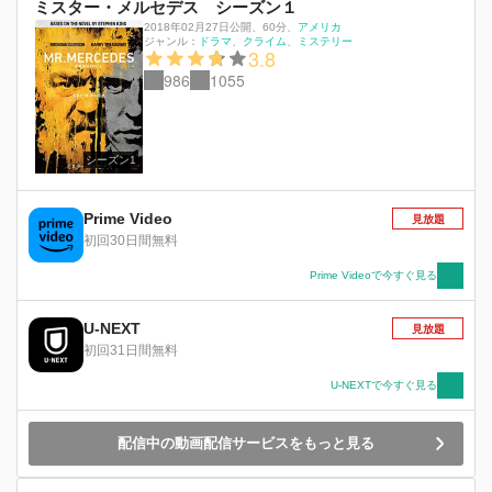
ミスター・メルセデス シーズン１
2018年02月27日公開
、
60分
、
アメリカ
ジャンル：
ドラマ
クライム
ミステリー
3.8
986
1055
シーズン1
Prime Video
見放題
初回30日間無料
Prime Videoで今すぐ見る
U-NEXT
見放題
初回31日間無料
U-NEXTで今すぐ見る
配信中の動画配信サービスをもっと見る