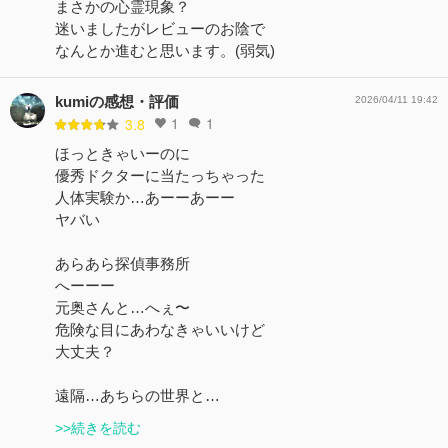
まさかの心霊現象？
迷いましたがレビューのお陰で
なんとか進むと思います。(弱気)
kumiの感想・評価
2026/04/11 19:42
1
1
3.8
ほっときゃいーのに
優秀ドクターに当たっちゃった
人体実験か…あーーあーー
ヤバい
あらあら探偵事務所
へーーー
元奥さんと…へぇ〜
危険な目にあわなきゃいいけど
大丈夫？
遠隔…あちらの世界と…
>>続きを読む