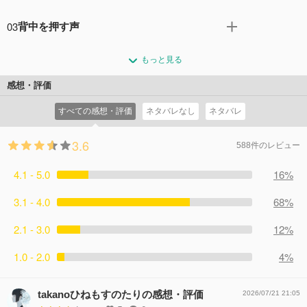
端治療の元でかろうじて命をつないでいる。一方、執念の
ファインダーズ・キーパーズでは、ピートから情報を譲り
捜査でブレイディを追い詰めたビルは、ホリーと共に探偵
03
背中を押す声
受けた失踪中の男の捜索をはじめいくつかの事案を取り扱
事務所“ファインダーズ・キーパーズ”を立ち上げ、探偵と
うことになる。ホリーはビルのサポートをしながらも、彼
病院でセイディに襲われかけたビルは、彼女の尾行を開始
して現場復帰を果たす。ある日、刑事時代の同僚ピートが
のやり方に納得がいかず不満をぶつけることもしばしば。
もっと見る
する。ある晩、彼は恋人の家に泊まるセイディをホリーに
ビルの元を訪れ楽しい時間を過ごしていると、突然ピート
一方、入院中のブレイディの容体は一向に進展がないよう
見張らせ、自身はセイディの実家を訪ねる。そしてセイデ
が倒れてしまい…。
感想・評価
に見られたが、ある日、看護師のセイディが彼の異変に気
ィの母親から娘の話を聞き出そうとするが、不審に思われ
コメント4件
拍手1回
づき、やがて彼女は何かに取り憑かれたような行動をとる
すべての感想・評価
ネタバレなし
ネタバレ
締め出されてしまうのだった。行き詰りを感じ、ビルは別
ようになる…。
れた妻ドナの家に車を走らせる。翌日、病院ではセイディ
コメント2件
拍手0回
3.6
から異動希望の申し入れがあり…。
588件のレビュー
コメント3件
拍手0回
4.1 - 5.0
16%
3.1 - 4.0
68%
2.1 - 3.0
12%
1.0 - 2.0
4%
takanoひねもすのたりの感想・評価
2026/07/21 21:05