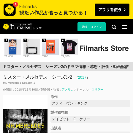
登録・ログイン
ドラマ
1
2
3
4
¥1,650
¥990
¥990
¥7,700
ミスター・メルセデス シーズン2のドラマ情報・感想・評価・動画配信
ミスター・メルセデス シーズン2
（
2017
）
Mr. Mercedes Season 2
公開日：2018年11月30日
製作国・地域：
アメリカ
ジャンル：
スリラー
原作
スティーヴン・キング
製作総指揮
デイビッド・E・ケリー
出演者