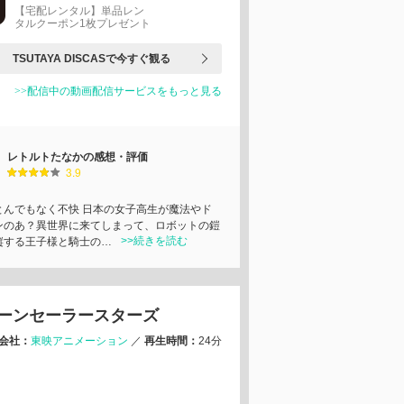
【宅配レンタル】単品レン
タルクーポン1枚プレゼント
TSUTAYA DISCASで今すぐ観る
>>配信中の動画配信サービスをもっと見る
レトルトたなかの感想・評価
3.9
とんでもなく不快 日本の女子高生が魔法やド
ンのあ？異世界に来てしまって、ロボットの鎧
>>続きを読む
縦する王子様と騎士の…
ーンセーラースターズ
会社：
東映アニメーション
／
再生時間：
24分