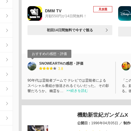
見放題
DMM TV
月額550円が14日間無料！
初回14日間無料で今すぐ観る
おすすめの感想・評価
SNOWEARTHの感想・評価
3.8
90年代は霊能者ブームで テレビでは霊能者による
「こ
スペシャル番組が放送されるぐらいだった。 その影
る。
>>続きを読む
響だろうか。 幽霊を…
る。
機動新世紀ガンダムX
公開日：
1996年04月05日
／
制作