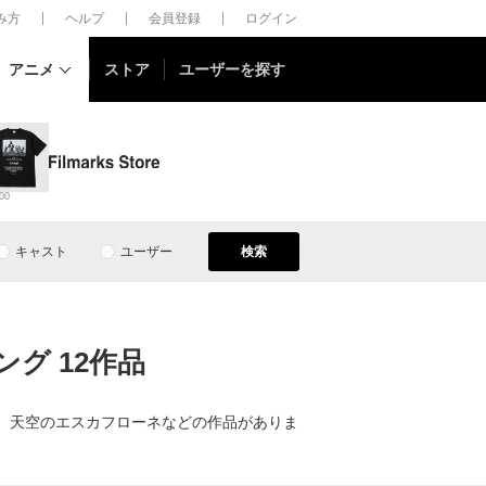
しみ方
ヘルプ
会員登録
ログイン
アニメ
ストア
ユーザーを探す
00
キャスト
ユーザー
検索
グ 12作品
X、天空のエスカフローネなどの作品がありま