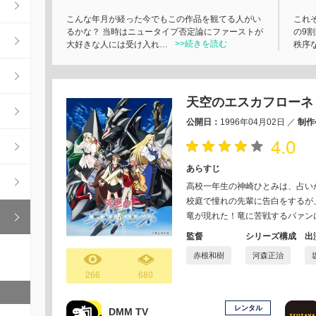
こんな年月が経った今でもこの作品を観てる人がい
これ
るかな？ 当時はニュータイプ否定論にファーストが
の9
>>続きを読む
大好きな人には受け入れ…
秩序
天空のエスカフローネ
公開日：
1996年04月02日
／
制作
4.0
あらすじ
高校一年生の神崎ひとみは、占い
校庭で憧れの先輩に告白をするが
竜が現れた！竜に苦戦するバァン
監督
シリーズ構成
出
赤根和樹
河森正治
266
680
レンタル
DMM TV