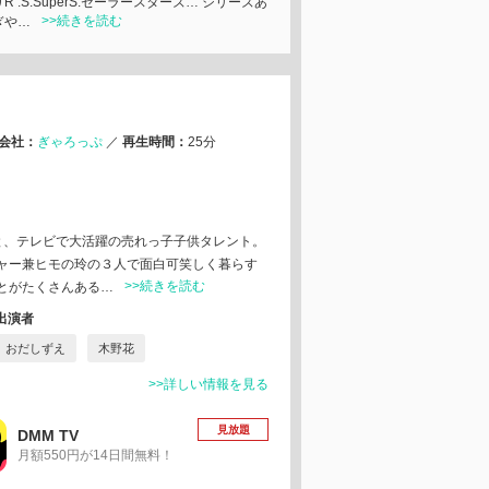
R .S.SuperS.セーラースターズ… シリーズあ
>>続きを読む
ぎや…
会社：
ぎゃろっぷ
／
再生時間：
25分
と、テレビで大活躍の売れっ子子供タレント。
ャー兼ヒモの玲の３人で面白可笑しく暮らす
>>続きを読む
とがたくさんある…
出演者
おだしずえ
木野花
>>詳しい情報を見る
見放題
DMM TV
月額550円が14日間無料！