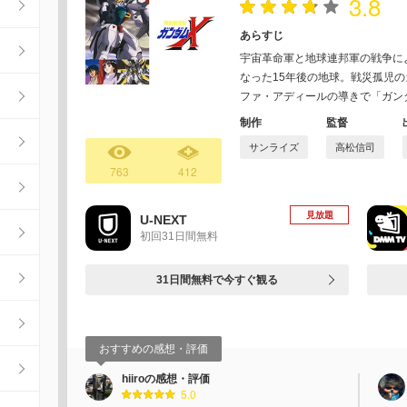
3.8
あらすじ
宇宙革命軍と地球連邦軍の戦争に
なった15年後の地球。戦災孤児
ファ・アディールの導きで「ガン
制作
監督
サンライズ
高松信司
763
412
見放題
U-NEXT
初回31日間無料
31日間無料で今すぐ観る
おすすめの感想・評価
hiiroの感想・評価
5.0