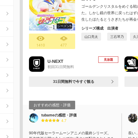
ゴールデンクリスタルをめぐる戦
た。しかし鏡の世界に戻ったはず
生したほたるとうさぎたちが再会
シーズン5
シリーズ構成
出演者
山口亮太
三石琴乃
久
1410
477
見放題
U-NEXT
初回31日間無料
31日間無料で今すぐ観る
おすすめの感想・評価
tubameの感想・評価
4.7
90年代版セーラームーンアニメの最終シリーズ。
長い