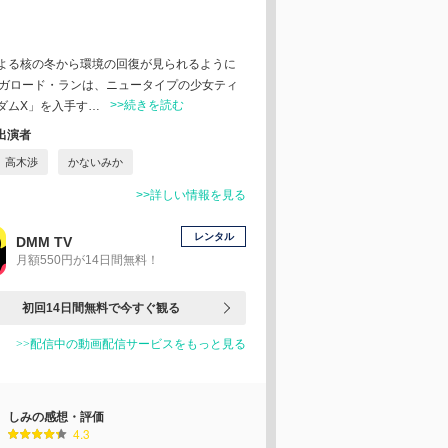
よる核の冬から環境の回復が見られるように
のガロード・ランは、ニュータイプの少女ティ
>>続きを読む
ダムX」を入手す…
出演者
高木渉
かないみか
>>詳しい情報を見る
レンタル
DMM TV
月額550円が14日間無料！
初回14日間無料で今すぐ観る
>>配信中の動画配信サービスをもっと見る
しみの感想・評価
4.3