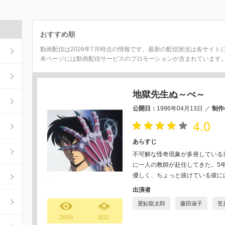
おすすめ順
動画配信は2026年7月時点の情報です。最新の配信状況は各サイト
本ページには動画配信サービスのプロモーションが含まれています
地獄先生ぬ～べ～
公開日：
1996年04月13日
／
制作
4.0
あらすじ
不可解な怪奇現象が多発している
に一人の教師が赴任してきた。5年
優しく、ちょっと抜けている彼に
出演者
置鮎龍太郎
藤田淑子
笠
2699
802