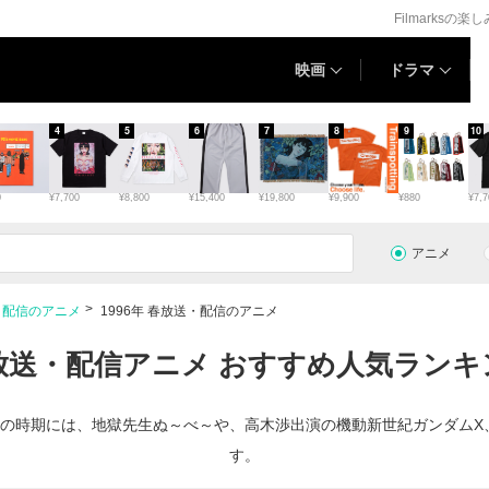
Filmarksの楽
映画
ドラマ
4
5
6
7
8
9
10
0
¥7,700
¥8,800
¥15,400
¥19,800
¥9,900
¥880
¥7,7
アニメ
・配信のアニメ
1996年 春放送・配信のアニメ
 春放送・配信アニメ おすすめ人気ランキン
。この時期には、地獄先生ぬ～べ～や、高木渉出演の機動新世紀ガンダム
す。