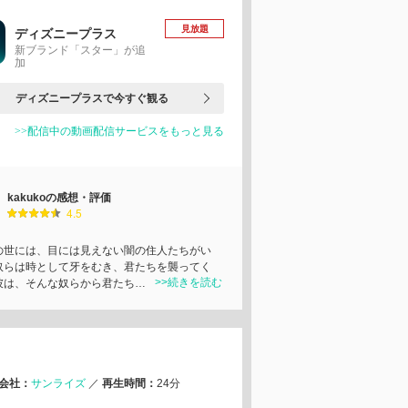
見放題
ディズニープラス
新ブランド「スター」が追
加
ディズニープラスで今すぐ観る
>>配信中の動画配信サービスをもっと見る
kakukoの感想・評価
4.5
の世には、目には見えない闇の住人たちがい
奴らは時として牙をむき、君たちを襲ってく
>>続きを読む
彼は、そんな奴らから君たち…
会社：
サンライズ
／
再生時間：
24分