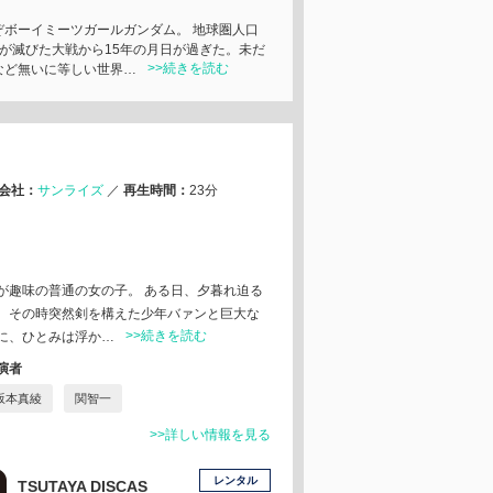
ぞボーイミーツガールガンダム。 地球圏人口
割が滅びた大戦から15年の月日が過ぎた。未だ
>>続きを読む
など無いに等しい世界…
会社：
サンライズ
／
再生時間：
23分
が趣味の普通の女の子。 ある日、夕暮れ迫る
、その時突然剣を構えた少年バァンと巨大な
>>続きを読む
に、ひとみは浮か…
演者
坂本真綾
関智一
>>詳しい情報を見る
レンタル
TSUTAYA DISCAS