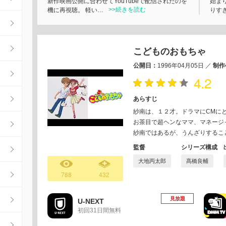
新作映画公開に合わせてYouTubeで配信されたのを
始まり
>>続きを読む
機に再視聴。 軽い…
りす
こどものおもちゃ
公開日：
1996年04月05日
／
制作
4.2
あらすじ
紗南は、１２才。ドラマにCMに
お茶目で超ヘンなママ、マネージ
紗南ではあるが、うんざりするこ
監督
シリーズ構成
大地丙太郎
髙橋良輔
788
432
見放題
U-NEXT
初回31日間無料