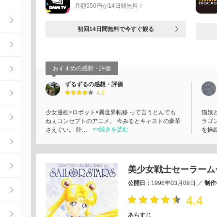
月額550円が14日間無料！
初回14日間無料で今すぐ観る
おすすめの感想・評価
ずるずるの感想・評価
4.2
少女漫画×ロボット×異世界転移 って言うとんでも
猫娘
ねぇコンセプトのアニメ。 今みるとキャストの豪華
ラゴ
>>続きを読む
さえぐい。 陸…
を操
美少女戦士セーラーム
公開日：
1996年03月09日
／
制作
4.4
あらすじ