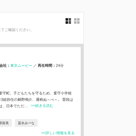
にてご確認ください。
。
会社：
東京ムービー
／
再生時間：
24分
童守町。子どもたちを守るため、童守小学校
3組担任の鵺野鳴介、通称ぬ～べ～。 普段は
>>続きを読む
は、日本でただ…
原留美
冨永みーな
>>詳しい情報を見る