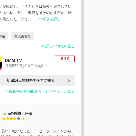
いが終結し、うさぎたちは高校へ進学してい
のネヘレニアに、復讐をそそのかす声が。転
>>続きを読む
を果たした一方で、…
川綾
富沢美智恵
>>詳しい情報を見る
見放題
DMM TV
月額550円が14日間無料！
初回14日間無料で今すぐ観る
>>配信中の動画配信サービスをもっと見る
hiiroの感想・評価
4.1
…長い…戦いだった…… セーラームーンから