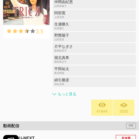
仲間由紀恵
山田奈緒子
阿部寛
上田次郎
生瀬勝久
3.5
矢部謙三
野際陽子
山田里見
片平なぎさ
筐神佐和子
堀北真希
西田美沙子
平岡祐太
青沼和彦
綿引勝彦
赤松丑寅
もっと見る
41844
3030
動画配信
PR
U-NEXT
見放題