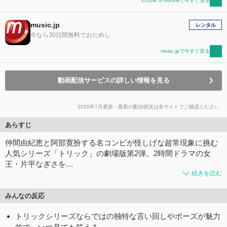
J:COM STREAMで今すぐ見る
music.jp
レンタル
今なら30日間無料でおためし
music.jpで今すぐ見る
動画配信サービスの詳しい情報を見る
2026年7月更新：最新の配信状況は各サイトでご確認ください
あらすじ
仲間由紀恵と阿部寛扮する名コンビが怪しげな超常現象に挑む
人気シリーズ「トリック」の劇場版第2弾。2時間ドラマの女
王・片平なぎさを…
続きを読む
みんなの反応
トリックシリーズならではの独特な言い回しやポーズが魅力