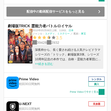
配信中の動画配信サービスをもっと見る
劇場版TRICK 霊能力者バトルロイヤル
2010年05月08日上映
、
119分
、
日本
ジャンル：
コメディ
ミステリー
／
配給：
東宝
3.5
39428
2932
深夜枠から、長く愛され続ける人気テレビドラマ
シリーズの「トリック」劇場版第3弾。シリーズ
10周年記念の本作では、自称・霊能力者軍団によ
る、珍妙なサバイバルゲームが繰り広げられる。
>>続きを読む
山奥の万練村(まんねりむら)では、あらゆる厄災
から村を守ってきたとされる霊媒師「カミハエー
リ」が亡くなり、その後継者選びに全国から霊能
Prime Video
レンタル
者が集うが、そんな因習を絶ちたい青年に頼まれ
初回30日間無料
購入
た上田は、金に困った奈緒子も参加するとも知ら
ず、村へと向かう。
Prime Videoで今すぐ見る
U-NEXT
見放題
初回31日間無料