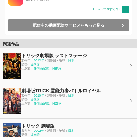
Leminoで今すぐ見る
配信中の動画配信サービスをもっと見る
関連作品
トリック劇場版 ラストステージ
製作年：
2013年
/ 製作国・地域：
日本
監督：
堤幸彦
出演者：
仲間由紀恵
、
阿部寛
劇場版TRICK 霊能力者バトルロイヤル
製作年：
2010年
/ 製作国・地域：
日本
監督：
堤幸彦
出演者：
仲間由紀恵
、
阿部寛
トリック 劇場版
製作年：
2002年
/ 製作国・地域：
日本
監督：
堤幸彦