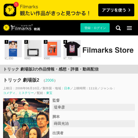
登録・ログイン
映画
1
2
3
4
¥1,650
¥990
¥990
¥7,700
トリック 劇場版2の作品情報・感想・評価・動画配信
トリック 劇場版2
（
2006
）
上映日：2006年06月10日
製作国・地域：
日本
上映時間：111分
ジャンル：
コメディ
ミステリー
配給：
東宝
監督
堤幸彦
脚本
蒔田光治
出演者