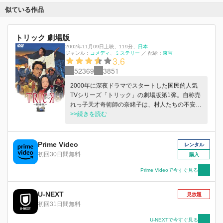
似ている作品
トリック 劇場版
2002年11月09日上映
、
119分
、
日本
ジャンル：
コメディ
ミステリー
／
配給：
東宝
3.6
52369
3851
2000年に深夜ドラマでスタートした国民的人気
TVシリーズ「トリック」の劇場版第1弾。自称売
れっ子天才奇術師の奈緒子は、村人たちの不安を
取り除くため神を演じてほしいと依頼を受ける。
>>続きを読む
だが村で奈緒子を待っていたのは、何でも実体化
する男、足の裏に目を持つ男、確率を支配する
男・・・。彼らは皆、自分こそが神であると称し
Prime Video
レンタル
ていた。次々と起こる不可思議な現象。追い詰め
初回30日間無料
購入
られる奈緒子に、天才物理学者・上田、矢部刑
事、そして奈緒子の母里見も加わり、事件は思わ
Prime Videoで今すぐ見る
ぬ方向へ。神は実在するのか？それとも全てトリ
ックなのか！？
U-NEXT
見放題
初回31日間無料
U-NEXTで今すぐ見る