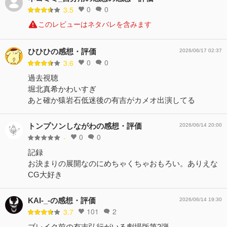
0
0
3.5
このレビューはネタバレを含みます
ひひひの感想・評価
2026/06/17 02:37
0
0
3.6
過去視聴
堀北真希かわいすぎ
あと確か猿岩石低迷後の有吉がカメオ出演してる
トンプソンしながわの感想・評価
2026/06/14 20:00
0
0
-
記録
お決まりの展開なのにめちゃくちゃおもろい。ありえな
CG大好き
KAI-_-の感想・評価
2026/06/14 19:30
101
2
3.7
ブレイク前の有吉弘行がいる劇場版第2弾