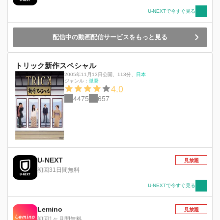
U-NEXTで今すぐ見る
配信中の動画配信サービスをもっと見る
トリック新作スペシャル
2005年11月13日公開
、
113分
、
日本
ジャンル：
単発
4.0
4475
657
U-NEXT
見放題
初回31日間無料
U-NEXTで今すぐ見る
Lemino
見放題
初回1ヶ月間無料