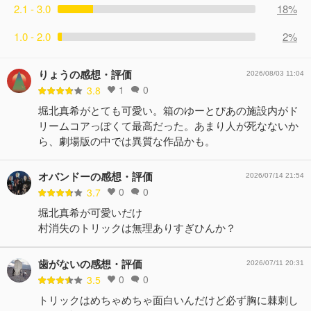
2.1 - 3.0
18%
1.0 - 2.0
2%
りょうの感想・評価
2026/08/03 11:04
1
0
3.8
堀北真希がとても可愛い。箱のゆーとぴあの施設内がド
リームコアっぽくて最高だった。あまり人が死なないか
ら、劇場版の中では異質な作品かも。
オバンドーの感想・評価
2026/07/14 21:54
0
0
3.7
堀北真希が可愛いだけ
村消失のトリックは無理ありすぎひんか？
歯がないの感想・評価
2026/07/11 20:31
0
0
3.5
トリックはめちゃめちゃ面白いんだけど必ず胸に棘刺し