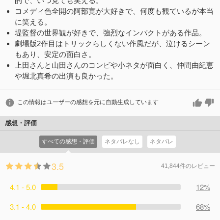
的で、いつ見ても笑える。
コメディ色全開の阿部寛が大好きで、何度も観ているが本当
に笑える。
堤監督の世界観が好きで、強烈なインパクトがある作品。
劇場版2作目はトリックらしくない作風だが、泣けるシーン
もあり、安定の面白さ。
上田さんと山田さんのコンビや小ネタが面白く、仲間由紀恵
や堀北真希の出演も良かった。
この情報はユーザーの感想を元に自動生成しています
感想・評価
すべての感想・評価
ネタバレなし
ネタバレ
3.5
41,844件のレビュー
4.1 - 5.0
12%
3.1 - 4.0
68%