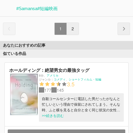
#Samansa
#短編映画
1
2
あなたにおすすめの記事
似ている作品
ホールディング：絶望男女の最強タッグ
8分
、
アメリカ
ジャンル：
コメディ
ショートフィルム・短編
3.5
177
145
自殺コールセンターに電話した男だったがなんと
忙しいという理由で保留にされてしまう。そんな
時、ふと横を見ると自分と全く同じ状況の女性
が...!息ぴったりの男女コンビが繰り出すコメディ
>>続きを読む
ショートです！