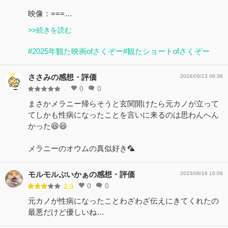
映像：===…
>>続きを読む
#2025年観た映画ofさくぞー
#観たショートofさくぞー
ささみの感想・評価
2024/09/13 06:36
0
0
-
まさかメラニー帰らそうと玄関開けたら元カノが立って
てしかも性病になったことを言いに来るのは思わんへん
かった😆😆
メラニーのオウムの真似好き🦜
モルモルぷいかぁの感想・評価
2023/08/16 16:09
0
0
2.9
元カノが性病になったことわざわざ伝えにきてくれたの
最悪だけど優しいね…