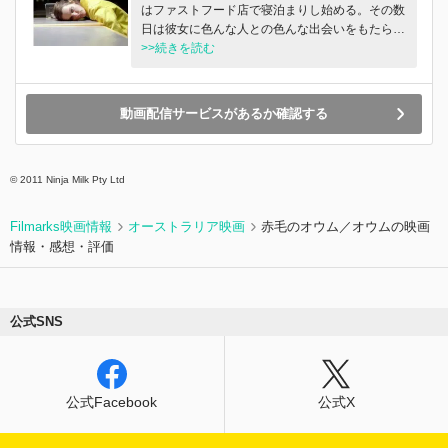
はファストフード店で寝泊まりし始める。その数
日は彼女に色んな人との色んな出会いをもたら
す。
>>続きを読む
動画配信サービスがあるか確認する
©︎ 2011 Ninja Milk Pty Ltd
Filmarks映画情報
オーストラリア映画
赤毛のオウム／オウムの映画
情報・感想・評価
公式SNS
公式Facebook
公式X