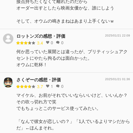
接点持ちたくなくて離れたのだから
オーダー出すとしたら映画女優かな、誰にしよう
そして、オウムの鳴きまねはあまり上手くないｗ
ロットンズの感想・評価
2025/01/21 22:09
0
0
3.4
何か思っていた展開とは違ったが、ブリティッシュアク
セントにやたら拘るのは面白かった。
オウムに乾杯！
さくぞーの感想・評価
2025/01/21 01:36
1
0
3.7
マイケル、お前がそれでいいならいいけど、いいんか？
その吹っ切れ方で笑
でもちょっとこのサービス使ってみたい。
「なんで彼女が恋しいの？」「1人でいるよりマシだから
だ」←ほんまそれ。