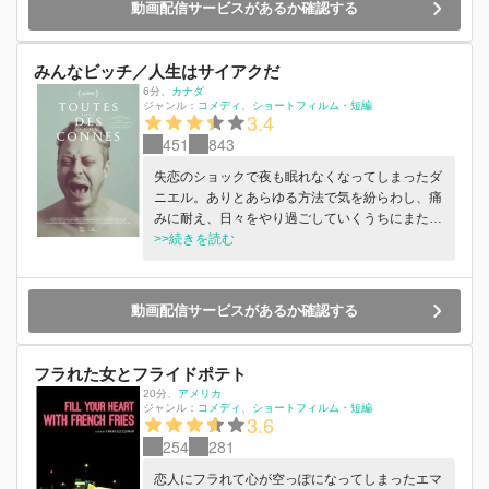
動画配信サービスがあるか確認する
みんなビッチ／人生はサイアクだ
6分
、
カナダ
ジャンル：
コメディ
ショートフィルム・短編
3.4
451
843
失恋のショックで夜も眠れなくなってしまったダ
ニエル。ありとあらゆる方法で気を紛らわし、痛
みに耐え、日々をやり過ごしていくうちにまた新
たな恋をする。そんな人の生き様を描いた物語。
>>続きを読む
動画配信サービスがあるか確認する
フラれた女とフライドポテト
20分
、
アメリカ
ジャンル：
コメディ
ショートフィルム・短編
3.6
254
281
恋人にフラれて心が空っぽになってしまったエマ