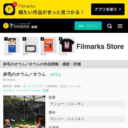
登録・ログイン
映画
1
2
3
4
¥1,650
¥990
¥990
¥7,700
赤毛のオウム／オウムの作品情報・感想・評価
赤毛のオウム／オウム
（
2011
）
Cockatoo
製作国・地域：
オーストラリア
上映時間：12分
ジャンル：
コメディ
ショートフィルム・短編
監督
マシュー・ジェンキン
脚本
マシュー・ジェンキン
出演者