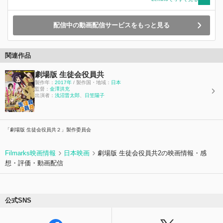
配信中の動画配信サービスをもっと見る
関連作品
劇場版 生徒会役員共
製作年：
2017年
/ 製作国・地域：
日本
監督：
金澤洪充
出演者：
浅沼晋太郎
、
日笠陽子
「劇場版 生徒会役員共２」製作委員会
Filmarks映画情報
日本映画
劇場版 生徒会役員共2の映画情報・感
想・評価・動画配信
公式SNS