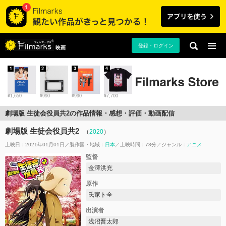
登録・ログイン
映画
1
2
3
4
¥1,650
¥990
¥990
¥7,700
劇場版 生徒会役員共2の作品情報・感想・評価・動画配信
劇場版 生徒会役員共2
（
2020
）
上映日：2021年01月01日
製作国・地域：
日本
上映時間：78分
ジャンル：
アニメ
監督
金澤洪充
原作
氏家ト全
出演者
浅沼晋太郎