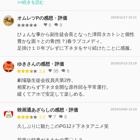
>>続きを読む
オムレツPの感想・評価
2024/11/17 23:21
0
0
-
ひょんな事から副生徒会長となった津田タカトシと個性
豊かな面々との青(性？)春ラブコメディ。
足掛け１０年ブレずに下ネタをヤり続けたことに感服。
ゆきさんの感想・評価
2024/10/13 23:18
35
0
3.6
劇場版生徒会役員共第2作。
相変わらず下ネタ全開な原作回を平常運行。
緩くてアホで安定して楽しめる。
映画通あざらしの感想・評価
2024/10/09 13:24
7
0
3.5
久しぶりに観たこのPG12ド下ネタアニメ笑
前売り特典がまさかの電〇！？