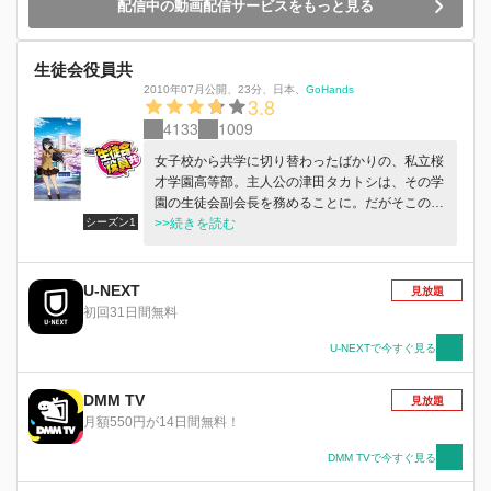
配信中の動画配信サービスをもっと見る
生徒会役員共
2010年07月公開
、
23分
、
日本
、
GoHands
3.8
4133
1009
女子校から共学に切り替わったばかりの、私立桜
才学園高等部。主人公の津田タカトシは、その学
園の生徒会副会長を務めることに。だがそこの生
シーズン1
徒会の先輩は、口を開けば下ネタしかでてこな
>>続きを読む
い、どうしようもない女生徒ばかりだった！
U-NEXT
見放題
初回31日間無料
U-NEXTで今すぐ見る
DMM TV
見放題
月額550円が14日間無料！
DMM TVで今すぐ見る