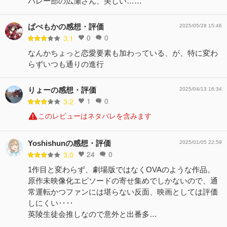
バレー部の広瀬さん、美しい……
ぱぺもかの感想・評価
2025/05/28 15:46
0
0
3.1
なんかちょっと恋愛要素も加わっている、が、特に変わ
らずいつも通りの進行
りょーの感想・評価
2025/04/13 16:34
1
0
3.2
このレビューはネタバレを含みます
Yoshishunの感想・評価
2025/01/05 22:59
24
0
3.0
1作目と変わらず、劇場版ではなくOVAのような作品。
原作未映像化エピソードの寄せ集めでしかないので、通
常運転かつファンには堪らない反面、映画としては評価
しにくい‥‥
英陵生徒会推しなので意外と出番多…