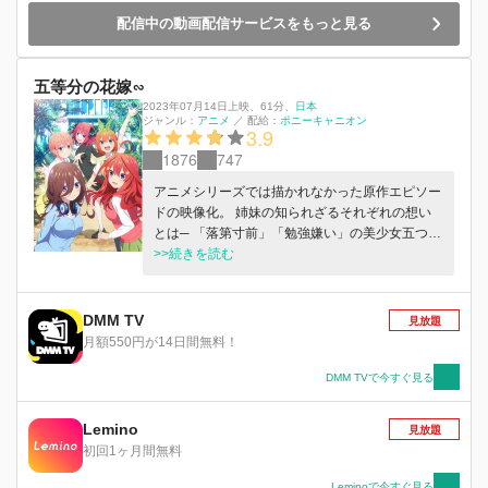
配信中の動画配信サービスをもっと見る
五等分の花嫁∽
2023年07月14日上映
、
61分
、
日本
ジャンル：
アニメ
／
配給：
ポニーキャニオン
3.9
1876
747
アニメシリーズでは描かれなかった原作エピソー
ドの映像化。 姉妹の知られざるそれぞれの想い
とは─ 「落第寸前」「勉強嫌い」の美少女五つ子
を、 アルバイト家庭教師として「卒業」まで導
>>続きを読む
くことになった風太郎。 高校生活も残すところ
半年、最後の夏休みが始まろうとしていた。 そ
こで受験勉強に集中すべく、夏休み期間は家庭教
DMM TV
見放題
師のバイトを休むと告げた風太郎。 風太郎に会
月額550円が14日間無料！
えないことを悲しむ五つ子だったが、突如風太郎
から電話があり…!? かわいさ500％の五つ子ラブ
DMM TVで今すぐ見る
コメ、夏休み編──!!
Lemino
見放題
初回1ヶ月間無料
Leminoで今すぐ見る