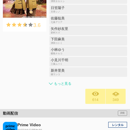
津田タカトシ
日笠陽子
天草シノ
佐藤聡美
3.6
七条アリア
矢作紗友里
萩村スズ
下田麻美
津田コトミ
小林ゆう
横島ナルコ
小見川千明
三葉ムツミ
新井里美
畑ランコ
もっと見る
614
349
動画配信
PR
Prime Video
レンタル