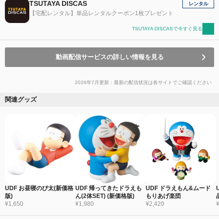
TSUTAYA DISCAS
レンタル
【宅配レンタル】単品レンタルクーポン1枚プレゼント
TSUTAYA DISCASで今すぐ見る
動画配信サービスの詳しい情報を見る
2026年7月更新：最新の配信状況は各サイトでご確認ください
関連グッズ
UDF お昼寝のび太(新価格
UDF 帰ってきたドラえも
UDF ドラえもん&ムード
版)
ん(2体SET) (新価格版)
もりあげ楽団
¥1,650
¥1,980
¥2,420