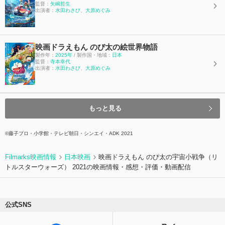
監督：
矢嶋哲生
出演者：
水田わさび
、
大原めぐみ
映画ドラえもん のび太の絵世界物語
製作年：
2025年
/ 製作国・地域：
日本
監督：
寺本幸代
出演者：
水田わさび
、
大原めぐみ
もっと見る
©藤子プロ・小学館・テレビ朝日・シンエイ・ADK 2021
Filmarks映画情報
日本映画
映画ドラえもん のび太の宇宙小戦争（リ
トルスターウォーズ） 2021の映画情報・感想・評価・動画配信
公式SNS