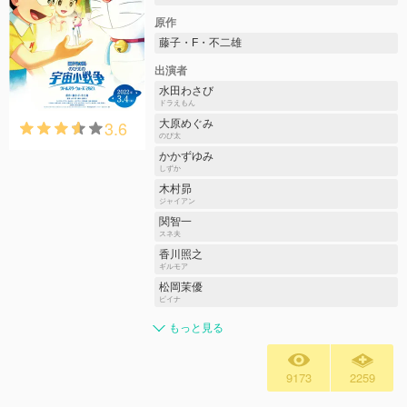
原作
藤子・F・不二雄
出演者
水田わさび
ドラえもん
3.6
大原めぐみ
のび太
かかずゆみ
しずか
木村昴
ジャイアン
関智一
スネ夫
香川照之
ギルモア
松岡茉優
ピイナ
もっと見る
9173
2259