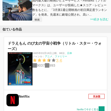
国内最大級の映画レビューサービス・Filmarks（フィル
マークス）は、ユーザーが投稿した★スコア・レビュー
数をもとに、「3月第1週公開映画の初日満足度ランキン
グ」を発表。先週末に劇場公開され、高い…
>>続きを読む
映画
似ている作品
ドラえもん のび太の宇宙小戦争（リトル・スター・ウォ
ーズ）
1985年03月16日上映
、
98分
、
日本
ジャンル：
アニメ
ファミリー
3.6
9037
993
Netflix
見放題
Netflixで今すぐ見る