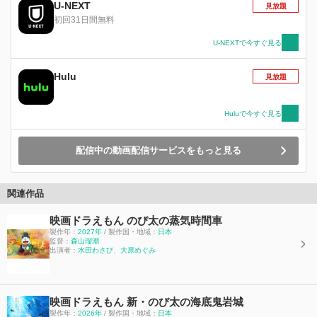
見つけ出した！ 不思議に思ったのび太たち5人と
U-NEXT
見放題
ペコは「探検隊」として、巨神像の謎を解き明か
初回31日間無料
す旅に出発する！！ 魔境の先でのび太たちを待
つものとは？ 巨神像に隠されたひみつとは？ そ
U-NEXTで今すぐ見る
して、ペコの正体とは？ 数々の謎とわくわくが
待つ、壮大な冒険ストーリーが始まる！
Hulu
見放題
Huluで今すぐ見る
配信中の動画配信サービスをもっと見る
関連作品
映画ドラえもん のび太の蒸気時間車
製作年：
2027年
/ 製作国・地域：
日本
監督：
森山瑠潮
出演者：
水田わさび
、
大原めぐみ
映画ドラえもん 新・のび太の海底鬼岩城
製作年：
2026年
/ 製作国・地域：
日本