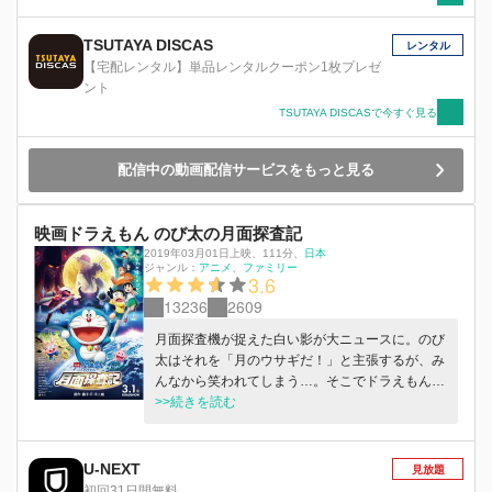
TSUTAYA DISCAS
レンタル
【宅配レンタル】単品レンタルクーポン1枚プレゼ
ント
TSUTAYA DISCASで今すぐ見る
配信中の動画配信サービスをもっと見る
映画ドラえもん のび太の月面探査記
2019年03月01日上映
、
111分
、
日本
ジャンル：
アニメ
ファミリー
3.6
13236
2609
月面探査機が捉えた白い影が大ニュースに。のび
太はそれを「月のウサギだ！」と主張するが、み
んなから笑われてしまう…。そこでドラえもんの
ひみつ道具＜異説クラブメンバーズバッジ＞を使
>>続きを読む
って月の裏側にウサギ王国を作ることに。 そん
なある日、不思議な少年・ルカが転校してきて、
のび太たちと一緒にウサギ王国に行くことに。そ
U-NEXT
見放題
こでのび太は偶然エスパルという不思議な力を持
初回31日間無料