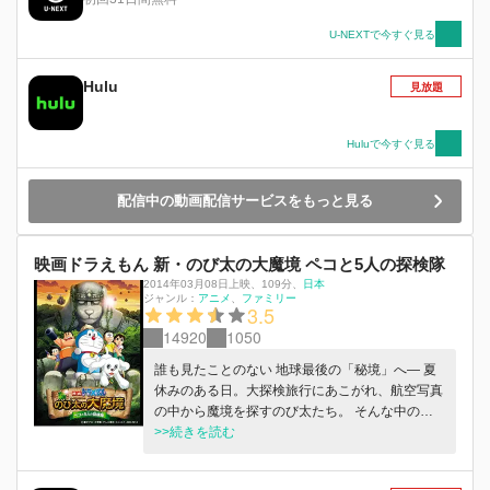
った子どもたちと出会う。 すっかり仲良くなっ
たドラえもんたちとエスパルの前に謎の宇宙船が
U-NEXTで今すぐ見る
現れる。エスパルはみんな捕えられ、ドラえもん
たちを助けるためにルカも捕まってしまう！はた
Hulu
見放題
してのび太たちはルカを助けることができるの
か！？
Huluで今すぐ見る
配信中の動画配信サービスをもっと見る
映画ドラえもん 新・のび太の大魔境 ペコと5人の探検隊
2014年03月08日上映
、
109分
、
日本
ジャンル：
アニメ
ファミリー
3.5
14920
1050
誰も見たことのない 地球最後の「秘境」へ— 夏
休みのある日。大探検旅行にあこがれ、航空写真
の中から魔境を探すのび太たち。 そんな中のび
太は、空き地で一匹の子犬・ペコに出会い、飼う
>>続きを読む
ことになる。そのペコがなんと、山積みの航空写
真の中から、ジャングルの奥地に立つ謎の石像を