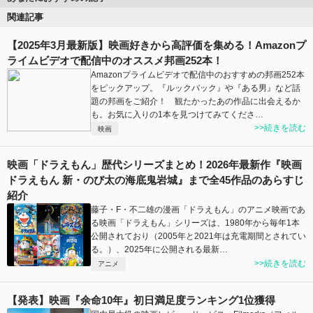
関連記事
【2025年3月最新版】映画好きから高評価を集める！Amazonプ
ライムビデオで配信中のオススメ邦画252本！
Amazonプライムビデオで配信中のおすすめの邦画252本
をピックアップ。『ルックバック』や『ある男』など話
題の邦画をご紹介！ 観たかったあの作品に出会えるか
も。お気に入りの1本を見つけてみてくださ…
>>続きを読む
映画
映画「ドラえもん」歴代シリーズまとめ！2026年最新作『映画
ドラえもん 新・のび太の海底鬼岩城』まで全45作品のあらすじ
紹介
藤子・F・不二雄の漫画「ドラえもん」のアニメ映画であ
る映画「ドラえもん」シリーズは、1980年から毎年1本
公開されており（2005年と2021年は充電期間とされてい
る。）、2025年に公開される最新…
>>続きを読む
アニメ
【発表】映画『余命10年』初日満足度ランキング1位獲得