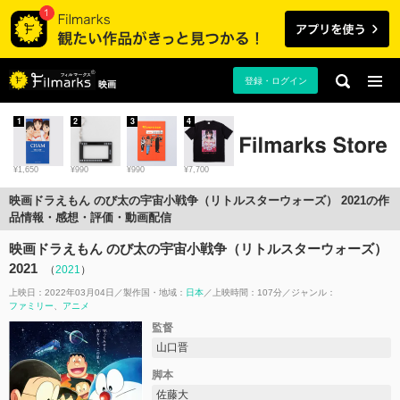
登録・ログイン
映画
1
2
3
4
¥1,650
¥990
¥990
¥7,700
映画ドラえもん のび太の宇宙小戦争（リトルスターウォーズ） 2021の作
品情報・感想・評価・動画配信
映画ドラえもん のび太の宇宙小戦争（リトルスターウォーズ）
2021
（
2021
）
上映日：2022年03月04日
製作国・地域：
日本
上映時間：107分
ジャンル：
ファミリー
アニメ
監督
山口晋
脚本
佐藤大