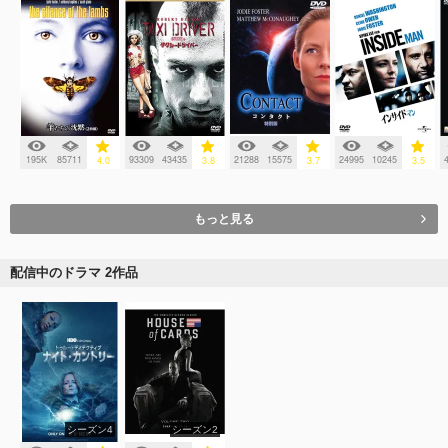
195K
85711
93309
43435
21288
15575
24995
10245
4.0
3.8
3.7
3.5
もっと見る
配信中のドラマ 2作品
シーズン4
シーズン2