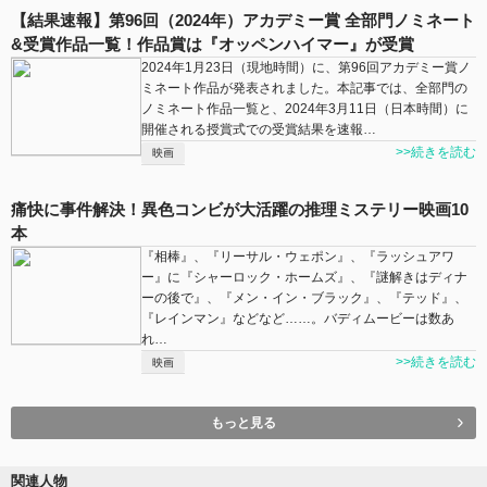
【結果速報】第96回（2024年）アカデミー賞 全部門ノミネート
&受賞作品一覧！作品賞は『オッペンハイマー』が受賞
2024年1月23日（現地時間）に、第96回アカデミー賞ノ
ミネート作品が発表されました。本記事では、全部門の
ノミネート作品一覧と、2024年3月11日（日本時間）に
開催される授賞式での受賞結果を速報…
>>続きを読む
映画
痛快に事件解決！異色コンビが大活躍の推理ミステリー映画10
本
『相棒』、『リーサル・ウェポン』、『ラッシュアワ
ー』に『シャーロック・ホームズ』、『謎解きはディナ
ーの後で』、『メン・イン・ブラック』、『テッド』、
『レインマン』などなど……。バディムービーは数あ
れ…
>>続きを読む
映画
もっと見る
関連人物