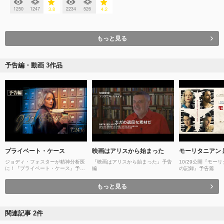
1250
1247
2234
526
3.8
4.2
もっと見る
予告編・動画 3作品
プライベート・ケース
映画はアリスから始まった
モーリタニアン
ジョディ・フォスターが精神分析医
『映画はアリスから始まった』予告
10/29公開『モー
に！『プライベート・ケース』予告
編
の記録』予告篇
編(7/24公開)
もっと見る
関連記事 2件