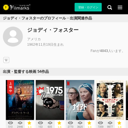
登録・ログイン
ジョディ・フォスターのプロフィール・出演関連作品
ジョディ・フォスター
アメリカ
1962年11月19日生まれ
Fanが
4043
人います。
出演・監督する映画 54作品
510
2446
153
605
2770
3620
7359
9977
3.3
3.6
3.9
3.8