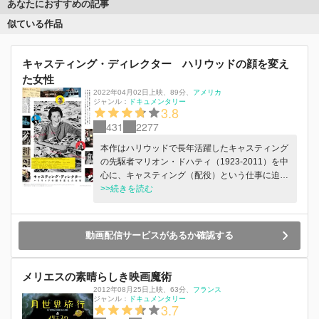
あなたにおすすめの記事
似ている作品
キャスティング・ディレクター ハリウッドの顔を変え
た女性
2022年04月02日上映
、
89分
、
アメリカ
ジャンル：
ドキュメンタリー
3.8
431
2277
本作はハリウッドで長年活躍したキャスティング
の先駆者マリオン・ドハティ（1923-2011）を中
心に、キャスティング（配役）という仕事に迫る
ドキュメンタリーです。絶妙なセンスと直感的な
>>続きを読む
先見の明を頼りに、白人男性至上主義が根強く、
役者を単純にタイプ分けしていた古いスタジオの
配役方法から、ユニークで多彩なアンサンブルキ
動画配信サービスがあるか確認する
ャストへ移行する道筋をつけ、革新的なアメリカ
ン・ニューシネマの到来を告げたマリオン。驚き
と笑いに溢れたエピソードの数々、そして切なく
メリエスの素晴らしき映画魔術
も感動的なラストまで...その人生を通して映画史
2012年08月25日上映
、
63分
、
フランス
に新たな光を当てます。
ジャンル：
ドキュメンタリー
3.7