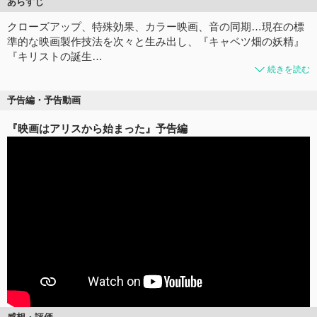
あらすじ
クローズアップ、特殊効果、カラー映画、⾳の同期…現在の標
準的な映画製作技法を次々と⽣み出し、『キャベツ畑の妖精』
『キリストの誕⽣…
続きを読む
予告編・予告動画
『映画はアリスから始まった』予告編