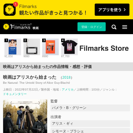
登録・ログイン
映画
1
2
3
4
¥1,650
¥990
¥990
¥7,700
映画はアリスから始まったの作品情報・感想・評価
映画はアリスから始まった
（
2018
）
Be Natural: The Untold Story of Alice Guy-Blaché
上映日：2022年07月22日
製作国・地域：
アメリカ
上映時間：103分
ジャンル：
ドキュメンタリー
監督
パメラ・B・グリーン
出演者
アリス・ギィ
シモーヌ・ブラシェ