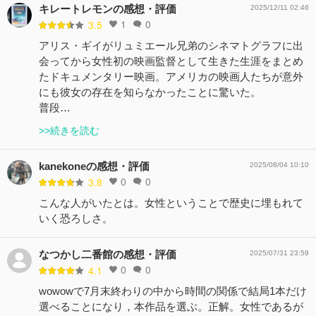
キレートレモンの感想・評価
2025/12/11 02:46
1
0
3.5
アリス・ギイがリュミエール兄弟のシネマトグラフに出
会ってから女性初の映画監督として生きた生涯をまとめ
たドキュメンタリー映画。アメリカの映画人たちが意外
にも彼女の存在を知らなかったことに驚いた。
普段…
>>続きを読む
kanekoneの感想・評価
2025/08/04 10:10
0
0
3.8
こんな人がいたとは。女性ということで歴史に埋もれて
いく恐ろしさ。
なつかし二番館の感想・評価
2025/07/31 23:59
0
0
4.1
wowowで7月末終わりの中から時間の関係で結局1本だけ
選べることになり，本作品を選ぶ。正解。女性であるが