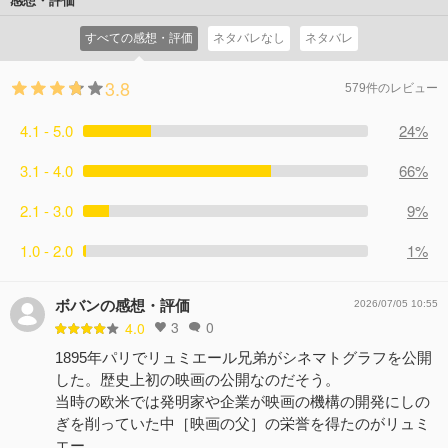
感想・評価
すべての感想・評価
ネタバレなし
ネタバレ
3.8
579件のレビュー
4.1 - 5.0
24%
3.1 - 4.0
66%
2.1 - 3.0
9%
1.0 - 2.0
1%
ボバンの感想・評価
2026/07/05 10:55
3
0
4.0
1895年パリでリュミエール兄弟がシネマトグラフを公開
した。歴史上初の映画の公開なのだそう。
当時の欧米では発明家や企業が映画の機構の開発にしの
ぎを削っていた中［映画の父］の栄誉を得たのがリュミ
エー…