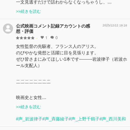
一文見逃すだけで話わからなくなっちゃうし、…
>>続きを読む
公式映画コメント記録アカウントの感
2025/12/12 19:16
想・評価
1
0
-
女性監督の先駆者、フランス人のアリス。
のびやかな発想と活躍に目を見張ります。
ぜひ皆さまにみてほしい1本です———岩波律子（岩波ホ
ール支配人）
＿＿＿＿＿＿＿＿
￣￣￣￣￣￣￣￣
映画史と女性…
>>続きを読む
#声_岩波律子
#声_斉藤綾子
#声_上野千鶴子
#声_西川美和