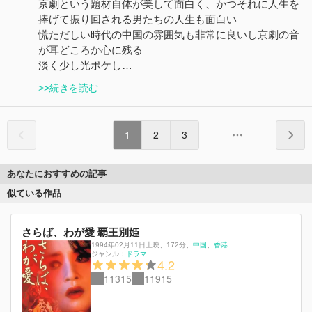
京劇という題材自体が美して面白く、かつそれに人生を
捧げて振り回される男たちの人生も面白い
慌ただしい時代の中国の雰囲気も非常に良いし京劇の音
が耳どころか心に残る
淡く少し光ボケし…
>>続きを読む
1
2
3
あなたにおすすめの記事
似ている作品
さらば、わが愛 覇王別姫
1994年02月11日上映
、
172分
、
中国
香港
ジャンル：
ドラマ
4.2
11315
11915