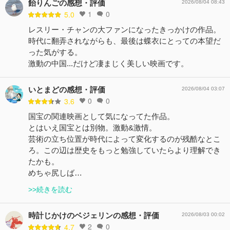
飴りんごの感想・評価
2026/08/04 08:43
1
0
5.0
レスリー・チャンの大ファンになったきっかけの作品。
時代に翻弄されながらも、最後は蝶衣にとっての本望だ
った気がする。
激動の中国...だけど凄まじく美しい映画です。
いとまどの感想・評価
2026/08/04 03:07
0
0
3.6
国宝の関連映画として気になってた作品。
とはいえ国宝とは別物。激動&激情。
芸術の立ち位置が時代によって変化するのが残酷なとこ
ろ。この辺は歴史をもっと勉強していたらより理解でき
たかも。
めちゃ尻しば…
>>続きを読む
時計じかけのベジェリンの感想・評価
2026/08/03 00:02
2
0
4.7