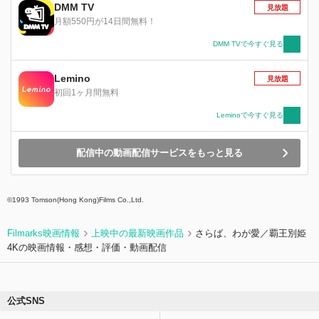
の人気役者、商細蕊（シャン・シールイ）の舞台
DMM TV
見放題
に招待する。確かな実力と妖艶な魅力を持った商
月額550円が14日間無料！
細蕊に惹かれる程鳳台。芸は逸品だが、その強す
ぎるこだわりと荒い気性が仇となり商細蕊は、対
DMM TVで今すぐ見る
立する地元の京劇界が仕込んだ客に難癖をつけら
れる。そこに居合わせた程鳳台が商細蕊を救った
Lemino
見放題
ことをきっかけに２人は心を通わせ、程鳳台は商
初回1ヶ月間無料
細蕊の一座を全面的に支援するようになる。共に
支え合い、歩み始めた程鳳台と商細蕊だったが、
Leminoで今すぐ見る
程鳳台の妻は役者に入れ込む夫を快く思ってはい
なかった。そんな中、戦争の影が色濃くなると、
配信中の動画配信サービスをもっと見る
自由に舞台を上演することができなくなり…。
©1993 Tomson(Hong Kong)Films Co.,Ltd.
Filmarks映画情報
上映中の最新映画作品
さらば、わが愛／覇王別姫
4Kの映画情報・感想・評価・動画配信
公式SNS