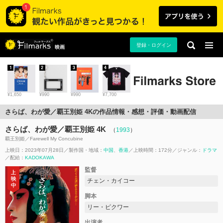
登録・ログイン
映画
1
2
3
4
¥1,650
¥990
¥990
¥7,700
さらば、わが愛／覇王別姫 4Kの作品情報・感想・評価・動画配信
さらば、わが愛／覇王別姫 4K
（
1993
）
覇王別姫／Farewell My Concubine
上映日：2023年07月28日
製作国・地域：
中国
香港
上映時間：172分
ジャンル：
ドラマ
配給：
KADOKAWA
監督
チェン・カイコー
脚本
リー・ピクワー
出演者