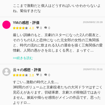
ここまで激動だと個人はどうすればいいかわからないよ
ね。菊仙すきだな
YMの感想・評価
2026/08/02 20:28
0
0
4.0
厳しい訓練のもと、京劇のスターになった2人の親友と、
そのうちの1人と恋仲になった元女郎の女性の三角関係
と、時代の流れに飲まれる3人の運命を描く三角関係の愛
憎劇。人間の愚かさを出しまくる男と、まっすぐ…
>>続きを読む
云々の感想・評価
2026/07/31 23:11
0
0
3.8
すごい...激動の時代と人生...。
3時間のボリュームと京劇役者たちの大河ドラマはすごく
見応えがあります。切磋琢磨、京劇スポ根物語ではあり
ません。嫉妬や拗らせ感情がメインの作品です。思った
よりドロ…