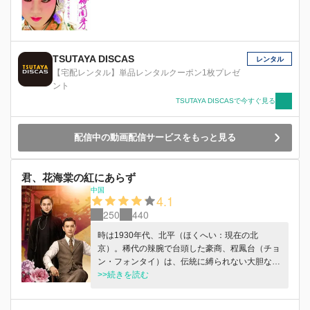
TSUTAYA DISCAS
レンタル
【宅配レンタル】単品レンタルクーポン1枚プレゼ
ント
TSUTAYA DISCASで今すぐ見る
配信中の動画配信サービスをもっと見る
君、花海棠の紅にあらず
中国
4.1
250
440
時は1930年代、北平（ほくへい：現在の北
京）。稀代の辣腕で台頭した豪商、程鳳台（チョ
ン・フォンタイ）は、伝統に縛られない大胆な手
法が地元の商人たちの反感を買っていた。しか
>>続きを読む
し、彼の勢いを無視できない北平の商会の会長
は、そんな程鳳台の機嫌をとろうと、彼を北平一