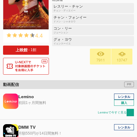
レスリー・チャン
チェン・ディエイー
チャン・フォンイー
ドァン・シャオロウ
コン・リー
4.4
ジューシェン
グォ・ヨウ
イェンスーイエ
上映館
- 1館
7911
13747
動画配信
PR
Lemino
レンタル
初回1ヶ月間無料
購入
Leminoで今すぐ見る
DMM TV
レンタル
月額550円が14日間無料！