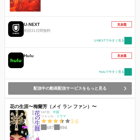
U-NEXT
見放題
初回31日間無料
U-NEXTで今すぐ見る
Hulu
見放題
Huluで今すぐ見る
配信中の動画配信サービスをもっと見る
花の生涯〜梅蘭芳（メイ ラン ファン）〜
147分
、
中国
ジャンル：
ドラマ
3.6
687
894